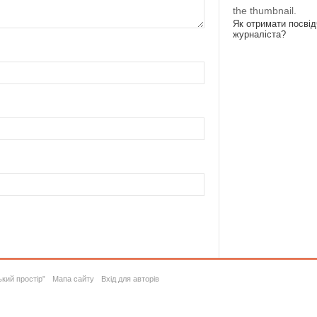
the thumbnail.
Як отримати посві
журналіста?
ький простір”
Мапа сайту
Вхід для авторів