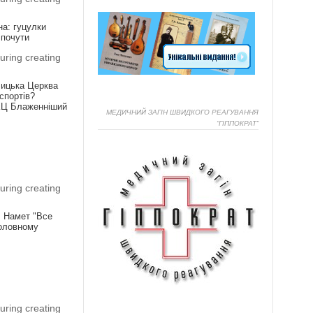
на: гуцулки
 почути
uring creating
лицька Церква
спортів?
КЦ Блаженніший
МЕДИЧНИЙ ЗАГІН ШВИДКОГО РЕАГУВАННЯ
“ГІППОКРАТ”
Я
uring creating
! Намет "Все
головному
Я
uring creating