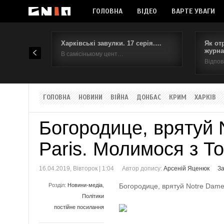
ГОЛОВНА
ВІДЕО
ВАРТЕ УВАГИ
Харківські завулки. 17 серія.…
Як от
журна
В самісінькому цент…
Відпов
ГОЛОВНА
НОВИНИ
ВІЙНА
ДОНБАС
КРИМ
ХАРКІВ
Богородице, врятуй 
Paris. Молимося з Т
16.04.2019, Вівторок | 1:04
Автор допису:
Арсеній Яценюк
За
Розділ:
Новини-медіа
,
Богородице, врятуй Notre Dame
Політики
постійне посилання