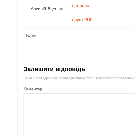
Джерело
Арсеній Яценюк
Друк / PDF
Tweet
Залишити відповідь
Ваша e-mail адреса не оприлюднюватиметься.
Обов’язкові поля познач
Коментар