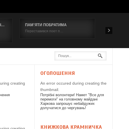
..
ПАМ’ЯТИ ПОБРАТИМА
Відбувся к
Переставився поет п…
19 червня 2
Я
ОГОЛОШЕННЯ
uring creating
An error occured during creating the
thumbnail.
дчення
Потрібні волонтери! Намет "Все для
перемоги" на головному майдані
Харкова запрошує небайдужих
долучатися до чергувань!
КНИЖКОВА КРАМНИЧКА
uring creating