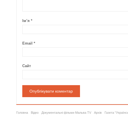
Ім’я
*
Email
*
Сайт
Головна
Відео
Документальні фільми Мальва TV
Архів
Газета “Українс