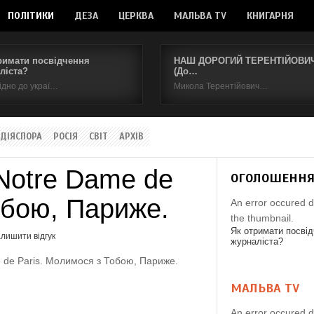
ПОЛІТИКИ
ДЕЗА
ЦЕРКВА
МАЛЬВА TV
КНИГАРНЯ
римати посвідчення
НАШ ДОРОГИЙ ТЕРЕНТІЙОВИЧ.
ліста?
(До…
ідно до украї…
Микола Терентійович…
ДІЯСПОРА
РОСІЯ
СВІТ
АРХІВ
Notre Dame de
ОГОЛОШЕНН
обою, Париже.
An error occured d
the thumbnail.
Як отримати посві
лишити відгук
журналіста?
 de Paris. Молимося з Тобою, Париже.
МАЛЬВА TV
An error occured d