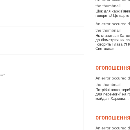
the thumbnail.
Шок для харків'яни
говорять! Це варто
An error occured d
the thumbnail.
Як ставиться Като
до біометричних па
Говорить Глава УГ
Святослав
ОГОЛОШЕНН
ені
*
An error occured d
the thumbnail.
Потрібні волонтери
для перемоги" на 
майдані Харкова…
ОГОЛОШЕНН
An error occured d