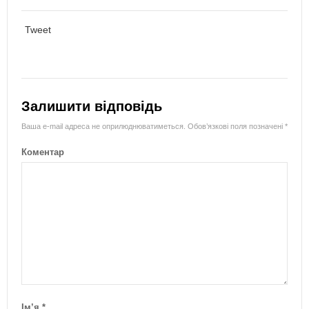
Tweet
Залишити відповідь
Ваша e-mail адреса не оприлюднюватиметься.
Обов’язкові поля позначені
*
Коментар
Ім’я
*