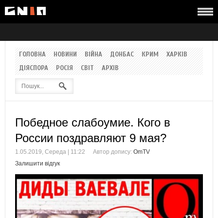
ГОЛОВНА
НОВИНИ
ВІЙНА
ДОНБАС
КРИМ
ХАРКІВ
ДІЯСПОРА
РОСІЯ
СВІТ
АРХІВ
Победное слабоумие. Кого в
России поздравляют 9 мая?
1.05.2019, Середа | 11:22
Автор допису:
OmTV
Залишити відгук