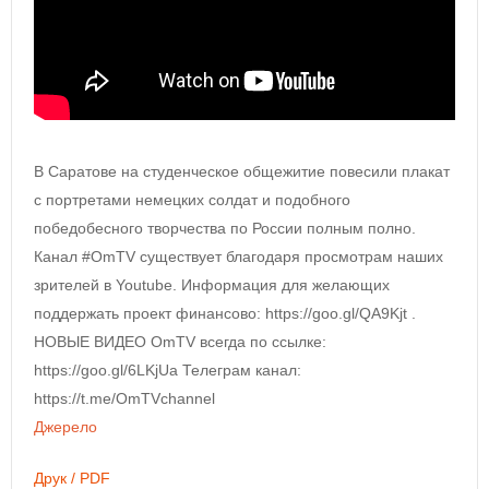
В Саратове на студенческое общежитие повесили плакат
с портретами немецких солдат и подобного
победобесного творчества по России полным полно.
Канал #OmTV существует благодаря просмотрам наших
зрителей в Youtube. Информация для желающих
поддержать проект финансово: https://goo.gl/QA9Kjt .
НОВЫЕ ВИДЕО OmTV всегда по ссылке:
https://goo.gl/6LKjUa Телеграм канал:
https://t.me/OmTVchannel
Джерело
Друк / PDF