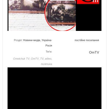
Розділ:
Новини-медіа
,
Україна-
постійне посилання
Росія
Теґи:
OmTV
Omelchuk TV
,
OmTV
,
TV
,
відео
,
політика