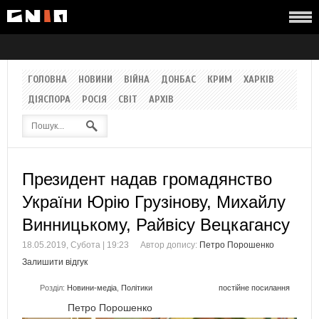
ГОЛОВНА
НОВИНИ
ВІЙНА
ДОНБАС
КРИМ
ХАРКІВ
ДІЯСПОРА
РОСІЯ
СВІТ
АРХІВ
Президент надав громадянство
України Юрію Грузінову, Михайлу
Винницькому, Райвісу Вецкагансу
18.05.2019, Субота | 19:23
Автор допису:
Петро Порошенко
Залишити відгук
Розділ:
Новини-медіа
,
Політики
постійне посилання
Петро Порошенко