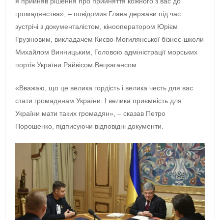
я прийняв рішення про прийняття кожного з вас до
громадянства», – повідомив Глава держави під час
зустрічі з документалістом, кінооператором Юрієм
Грузіновим, викладачем Києво-Могилянської бізнес-школи
Михайлом Винницьким, Головою адміністрації морських
портів України Райвісом Вецкагансом.
«Вважаю, що це велика гордість і велика честь для вас
стати громадянам України. І велика приємність для
України мати таких громадян», – сказав Петро
Порошенко, підписуючи відповідні документи.