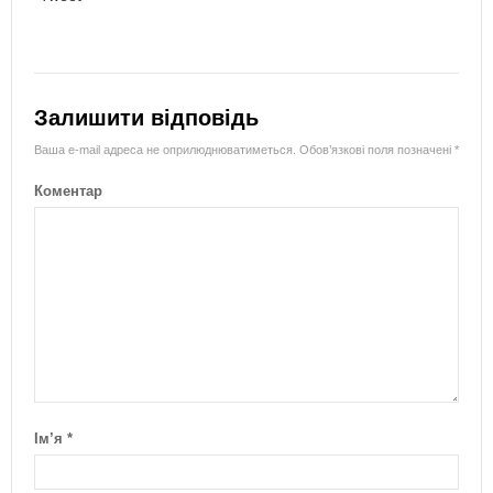
Залишити відповідь
Ваша e-mail адреса не оприлюднюватиметься.
Обов’язкові поля позначені
*
Коментар
Ім’я
*