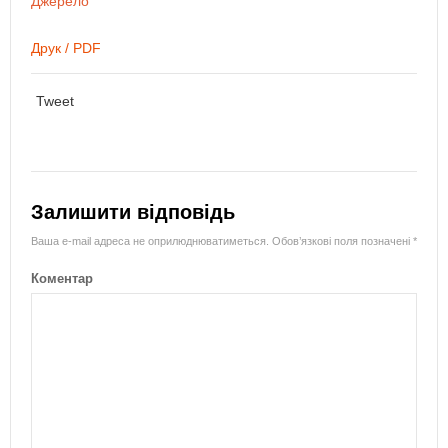
Джерело
Друк / PDF
Tweet
Залишити відповідь
Ваша e-mail адреса не оприлюднюватиметься.
Обов’язкові поля позначені
*
Коментар