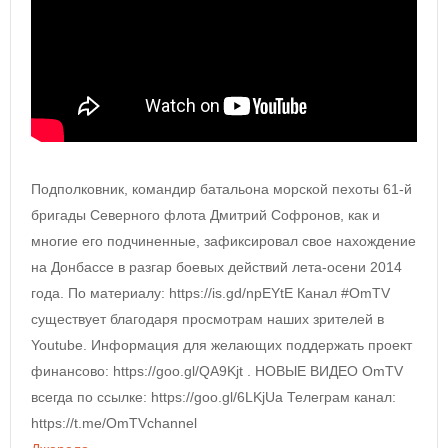
Подполковник, командир батальона морской пехоты 61-й
бригады Северного флота Дмитрий Софронов, как и
многие его подчиненные, зафиксировал свое нахождение
на Донбассе в разгар боевых действий лета-осени 2014
года. По материалу: https://is.gd/npEYtE Канал #OmTV
существует благодаря просмотрам наших зрителей в
Youtube. Информация для желающих поддержать проект
финансово: https://goo.gl/QA9Kjt . НОВЫЕ ВИДЕО OmTV
всегда по ссылке: https://goo.gl/6LKjUa Телеграм канал:
https://t.me/OmTVchannel