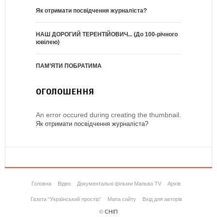
Як отримати посвідчення журналіста?
НАШ ДОРОГИЙ ТЕРЕНТІЙОВИЧ... (До 100-річного
ювілею)
ПАМ’ЯТИ ПОБРАТИМА
ОГОЛОШЕННЯ
An error occured during creating the thumbnail.
Як отримати посвідчення журналіста?
Головна
Відео
Документальні фільми Мальва TV
Архів
Газета “Український простір”
Мапа сайту
Вхід для авторів
©
СНІП