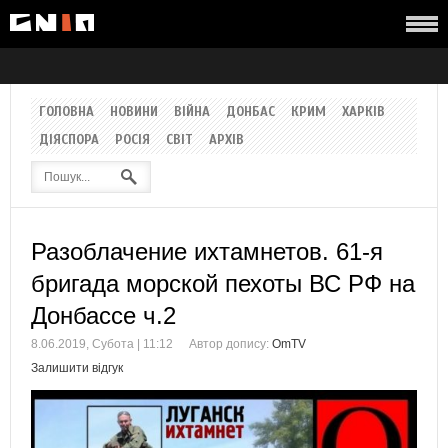
ГОЛОВНА
НОВИНИ
ВІЙНА
ДОНБАС
КРИМ
ХАРКІВ
ДІЯСПОРА
РОСІЯ
СВІТ
АРХІВ
Разоблачение ихтамнетов. 61-я
бригада морской пехоты ВС РФ на
Донбассе ч.2
8.06.2019, Субота | 11:12
Автор допису:
OmTV
Залишити відгук