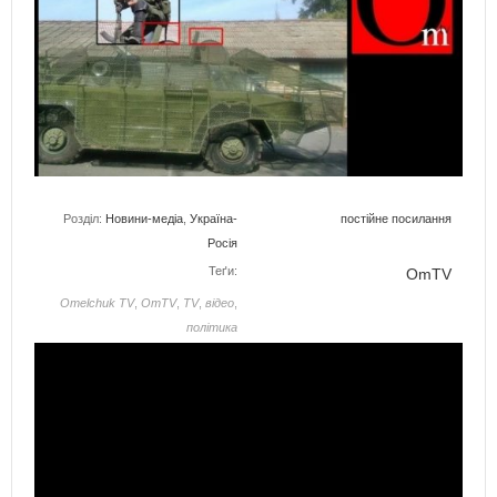
Розділ:
Новини-медіа
,
Україна-
постійне посилання
Росія
Теґи:
OmTV
Omelchuk TV
,
OmTV
,
TV
,
відео
,
політика