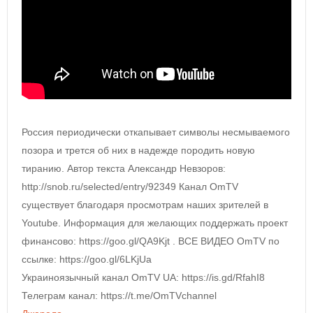
Россия периодически откапывает символы несмываемого
позора и трется об них в надежде породить новую
тиранию. Автор текста Александр Невзоров:
http://snob.ru/selected/entry/92349 Канал OmTV
существует благодаря просмотрам наших зрителей в
Youtube. Информация для желающих поддержать проект
финансово: https://goo.gl/QA9Kjt . ВСЕ ВИДЕО OmTV по
ссылке: https://goo.gl/6LKjUa
Украиноязычный канал OmTV UA: https://is.gd/RfahI8
Телеграм канал: https://t.me/OmTVchannel