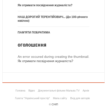
Як отримати посвідчення журналіста?
НАШ ДОРОГИЙ ТЕРЕНТІЙОВИЧ... (До 100-річного
ювілею)
ПАМ’ЯТИ ПОБРАТИМА
ОГОЛОШЕННЯ
An error occured during creating the thumbnail.
Як отримати посвідчення журналіста?
Головна
Відео
Документальні фільми Мальва TV
Архів
Газета “Український простір”
Мапа сайту
Вхід для авторів
©
СНІП