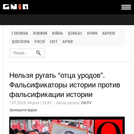
ГОЛОВНА
НОВИНИ
ВІЙНА
ДОНБАС
КРИМ
ХАРКІВ
ДІЯСПОРА
РОСІЯ
СВІТ
АРХІВ
Нельзя ругать “отца уродов”.
Фальсификаторы истории против
фальсификации истории
7.07.2019, Неділя | 15:42
Автор допису:
OmTV
Залишити відгук