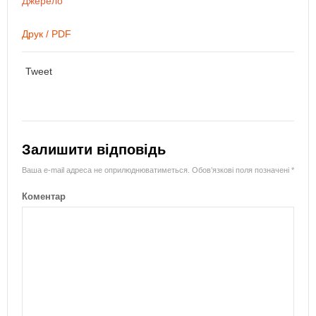
Джерело
Друк / PDF
Tweet
Залишити відповідь
Ваша e-mail адреса не оприлюднюватиметься.
Обов’язкові поля позначені
*
Коментар