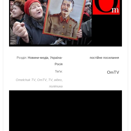
Розділ:
Новини-медіа
,
Україна-
постійне посилання
Росія
Теґи:
OmTV
Omelchuk TV
,
OmTV
,
TV
,
відео
,
політика