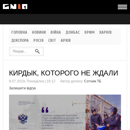
ГОЛОВНА
НОВИНИ
ВІЙНА
ДОНБАС
КРИМ
ХАРКІВ
ДІЯСПОРА
РОСІЯ
СВІТ
АРХІВ
КИРДЫК, КОТОРОГО НЕ ЖДАЛИ
8.07.2019, Понеділок | 18:12
Автор допису:
Сотник ТБ
Залишити відгук