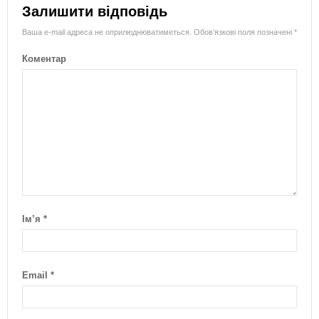
Залишити відповідь
Ваша e-mail адреса не оприлюднюватиметься.
Обов’язкові поля позначені
*
Коментар
Ім’я
*
Email
*