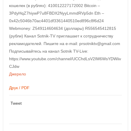
кошелек (в рублях): 410012227172002 Bitcoin –
3PdyHqZ7hiywP7u8FBDX2NyyLmmdRVp5dn Eth –
0x42c5046b70ac4401df3361440510ed896c8f6d24
Webmoney: Z549114604634 (доллары) R556545412815
(рубли) Канал Sotnik-TV приглашает к сотрудничеству
рекламодателей. Пишите на e-mail: prsotniktv@gmail.com
Подписывайтесь на канал Sotnik TV-Live:
https://www.youtube.com/channel/UCChdLsV2IM6WsYDWiiv
CJdw
Джерело
Друк / PDF
Tweet