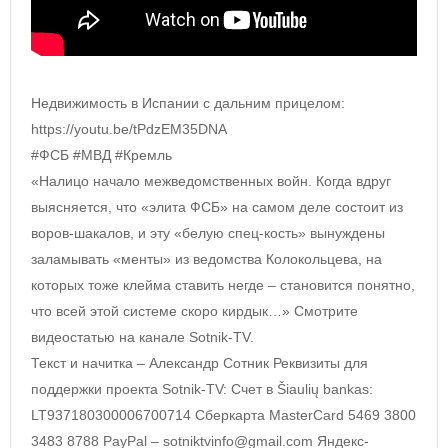
Недвижимость в Испании с дальним прицелом:
https://youtu.be/tPdzEM35DNA
#ФСБ #МВД #Кремль
«Налицо начало межведомственных войн. Когда вдруг
выясняется, что «элита ФСБ» на самом деле состоит из
воров-шакалов, и эту «белую спец-кость» вынуждены
заламывать «менты» из ведомства Колокольцева, на
которых тоже клейма ставить негде – становится понятно,
что всей этой системе скоро кирдык…» Смотрите
видеостатью на канале Sotnik-TV.
Текст и начитка – Александр Сотник Реквизиты для
поддержки проекта Sotnik-TV: Счет в Šiaulių bankas:
LT937180300006700714 Сберкарта MasterCard 5469 3800
3483 8788 PayPal – sotniktvinfo@gmail.com Яндекс-