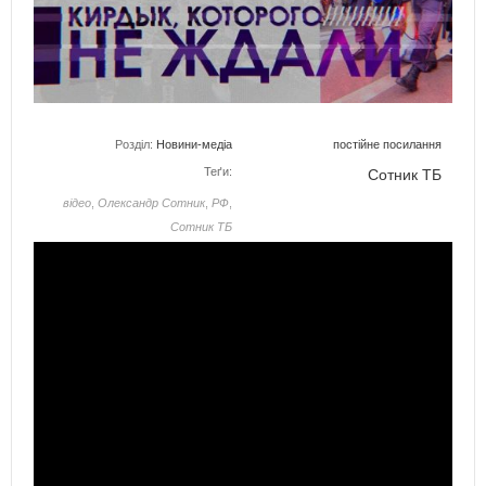
Розділ:
Новини-медіа
постійне посилання
Теґи:
Сотник ТБ
відео
,
Олександр Сотник
,
РФ
,
Сотник ТБ