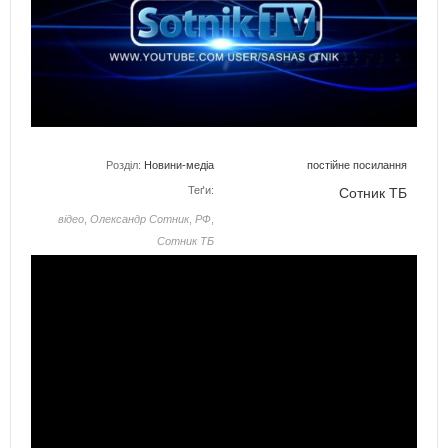
Розділ:
Новини-медіа
постійне посилання
Теґи:
Сотник ТБ
відео
,
Олександр Сотник
,
РФ
,
Сотник ТБ