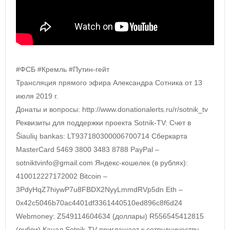
#ФСБ #Кремль #Путин-гейт
Трансляция прямого эфира Александра Сотника от 13
июля 2019 г.
Донаты и вопросы: http://www.donationalerts.ru/r/sotnik_tv
Реквизиты для поддержки проекта Sotnik-TV: Счет в
Šiaulių bankas: LT937180300006700714 Сберкарта
MasterCard 5469 3800 3483 8788 PayPal –
sotniktvinfo@gmail.com Яндекс-кошелек (в рублях):
410012227172002 Bitcoin –
3PdyHqZ7hiywP7u8FBDX2NyyLmmdRVp5dn Eth –
0x42c5046b70ac4401df3361440510ed896c8f6d24
Webmoney: Z549114604634 (доллары) R556545412815
(рубли) Канал Sotnik-TV приглашает к сотрудничеству