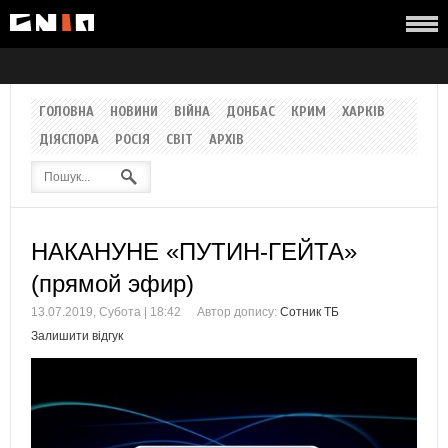
ГОЛОВНА
НОВИНИ
ВІЙНА
ДОНБАС
КРИМ
ХАРКІВ
ДІЯСПОРА
РОСІЯ
СВІТ
АРХІВ
НАКАНУНЕ «ПУТИН-ГЕЙТА»
(прямой эфир)
13.07.2019, Субота | 18:42
Автор допису:
Сотник ТБ
Залишити відгук