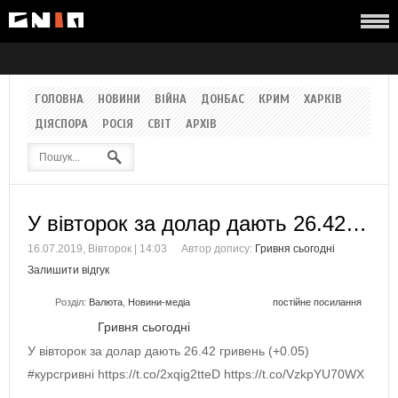
ГОЛОВНА
НОВИНИ
ВІЙНА
ДОНБАС
КРИМ
ХАРКІВ
ДІЯСПОРА
РОСІЯ
СВІТ
АРХІВ
У вівторок за долар дають 26.42…
16.07.2019, Вівторок | 14:03
Автор допису:
Гривня сьогодні
Залишити відгук
Розділ:
Валюта
,
Новини-медіа
постійне посилання
Гривня сьогодні
У вівторок за долар дають 26.42 гривень (+0.05)
#курсгривні https://t.co/2xqig2tteD https://t.co/VzkpYU70WX