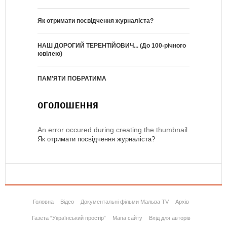
Як отримати посвідчення журналіста?
НАШ ДОРОГИЙ ТЕРЕНТІЙОВИЧ... (До 100-річного
ювілею)
ПАМ’ЯТИ ПОБРАТИМА
ОГОЛОШЕННЯ
An error occured during creating the thumbnail.
Як отримати посвідчення журналіста?
Головна
Відео
Документальні фільми Мальва TV
Архів
Газета “Український простір”
Мапа сайту
Вхід для авторів