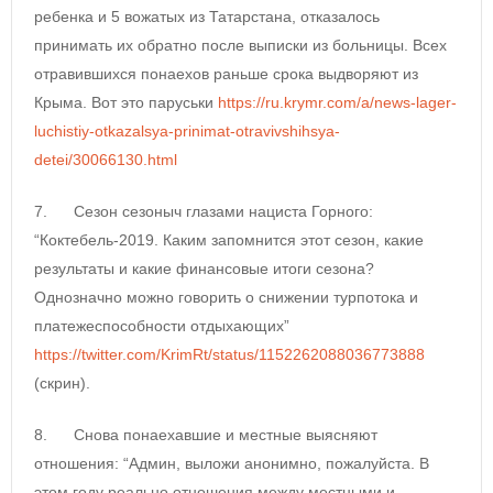
ребенка и 5 вожатых из Татарстана, отказалось
принимать их обратно после выписки из больницы. Всех
отравившихся понаехов раньше срока выдворяют из
Крыма. Вот это паруськи
https://ru.krymr.com/a/news-lager-
luchistiy-otkazalsya-prinimat-otravivshihsya-
detei/30066130.html
7. Сезон сезоныч глазами нациста Горного:
“Коктебель-2019. Каким запомнится этот сезон, какие
результаты и какие финансовые итоги сезона?
Однозначно можно говорить о снижении турпотока и
платежеспособности отдыхающих”
https://twitter.com/KrimRt/status/1152262088036773888
(скрин).
8. Снова понаехавшие и местные выясняют
отношения: “Админ, выложи анонимно, пожалуйста. В
этом году реально отношения между местными и