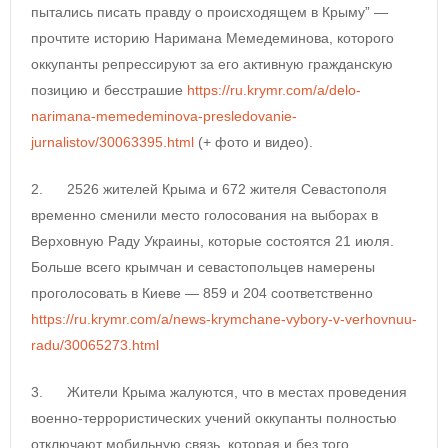
пытались писать правду о происходящем в Крыму” —
прочтите историю Наримана Мемедеминова, которого
оккупанты репрессируют за его активную гражданскую
позицию и бесстрашие
https://ru.krymr.com/a/delo-
narimana-memedeminova-presledovanie-
jurnalistov/30063395.html
(+ фото и видео).
2. 2526 жителей Крыма и 672 жителя Севастополя
временно сменили место голосования на выборах в
Верховную Раду Украины, которые состоятся 21 июля.
Больше всего крымчан и севастопольцев намерены
проголосовать в Киеве — 859 и 204 соответственно
https://ru.krymr.com/a/news-krymchane-vybory-v-verhovnuu-
radu/30065273.html
3. Жители Крыма жалуются, что в местах проведения
военно-террористических учений оккупанты полностью
отключают мобильную связь, которая и без того