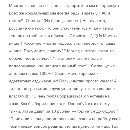
Многие из нас не связанны с курортом, и мы не прислуга.
Всех же нормальных мы всегда рады видеть у НАС в
гостях!”. Ответы: “(Из Донецка пишет) Не, ну а что,
россияне считают, что они спасители крымчан и те им
теперь по гроб жизни обязаны. Смиритесь”, “(Из Москвы
пишет) Россияне многие недовольны теперь, что Крым
«наш». Подумайте, почему?? Может, и оттого какая-то
обозлённость сейчас”, “Не анонимно полностью
поддерживаю, кто написал данный пост”, “Соглашусь с
автором на все 1000%! Очень мало хороших и
адекватных отдыхающих! Большинство просто хамло! А
то, что нет развития в лучшую сторону, так это вопрос к
властям!!!”, “Очень любят обращаться к местным на
«ты». Как бы барин приехали. Попробуй в ответ ему
тыкни. Жаба давит за 10 рублей — торгуется до судорог”,
“Приехали к нам дорогие россияне, зашли на работу свой
технический вопрос решить, это им нужно, а не нам. Так