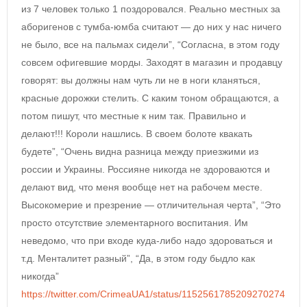
из 7 человек только 1 поздоровался. Реально местных за
аборигенов с тумба-юмба считают — до них у нас ничего
не было, все на пальмах сидели”, “Согласна, в этом году
совсем офигевшие морды. Заходят в магазин и продавцу
говорят: вы должны нам чуть ли не в ноги кланяться,
красные дорожки стелить. С каким тоном обращаются, а
потом пишут, что местные к ним так. Правильно и
делают!!! Короли нашлись. В своем болоте квакать
будете”, “Очень видна разница между приезжими из
россии и Украины. Россияне никогда не здороваются и
делают вид, что меня вообще нет на рабочем месте.
Высокомерие и презрение — отличительная черта”, “Это
просто отсутствие элементарного воспитания. Им
неведомо, что при входе куда-либо надо здороваться и
т.д. Менталитет разный”, “Да, в этом году быдло как
никогда”
https://twitter.com/CrimeaUA1/status/1152561785209270274