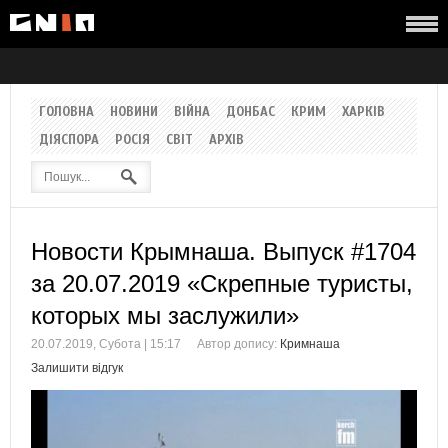
ГОЛОВНА
НОВИНИ
ВІЙНА
ДОНБАС
КРИМ
ХАРКІВ
ДІЯСПОРА
РОСІЯ
СВІТ
АРХІВ
Новости Крымнаша. Выпуск #1704
за 20.07.2019 «Скрепные туристы,
которых мы заслужили»
20.07.2019, Субота | 15:17
Автор допису:
Кримнаша
Залишити відгук