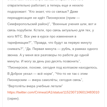
отвратительно работает, а теперь еще и нехило
подорожает: “Кто знает, что со связью? Даже
переадресация не идёт. Пионерское (прим —
Симферопольский район)”, “Военные учения шли, вот и
связь порубили. Кстати, про связь актуально для тех, у
кого МТС. Все уже в курсе про изменения в
тарификации?”, “Правда, что будут за первую минуту
снимать?”, “Да. Первая минута — рубль, в рамках одного
звонка. А у меня все разговоры по работе до одной
минуты. И могу за день раз десять позвонить”,
“Пионерское, похоже, сегодня под колпаком находилось.
В Доброе уехал — всё норм”, “Что-то не так с этим
Пионерским — вчера самолёты, сегодня связь”,
“Вертолёты вчера учебные летали”
https://twitter.com/CrimeaUA1/status/1152307106013483010
(скрин).