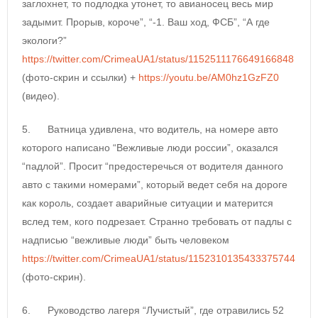
заглохнет, то подлодка утонет, то авианосец весь мир
задымит. Прорыв, короче”, “-1. Ваш ход, ФСБ”, “А где
экологи?”
https://twitter.com/CrimeaUA1/status/1152511176649166848
(фото-скрин и ссылки) +
https://youtu.be/AM0hz1GzFZ0
(видео).
5. Ватница удивлена, что водитель, на номере авто
которого написано “Вежливые люди россии”, оказался
“падлой”. Просит “предостеречься от водителя данного
авто с такими номерами”, который ведет себя на дороге
как король, создает аварийные ситуации и матерится
вслед тем, кого подрезает. Странно требовать от падлы с
надписью “вежливые люди” быть человеком
https://twitter.com/CrimeaUA1/status/1152310135433375744
(фото-скрин).
6. Руководство лагеря “Лучистый”, где отравились 52