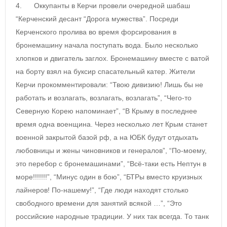
4. Оккупанты в Керчи провели очередной шабаш
“Керченский десант “Дорога мужества”. Посреди
Керченского пролива во время форсирования в
бронемашину начала поступать вода. Было несколько
хлопков и двигатель заглох. Бронемашину вместе с ватой
на борту взял на буксир спасательный катер. Жители
Керчи прокомментировали: “Твою дивизию! Лишь бы не
работать и возлагать, возлагать, возлагать”, “Чего-то
Северную Корею напоминает”, “В Крыму в последнее
время одна военщина. Через несколько лет Крым станет
военной закрытой базой рф, а на ЮБК будут отдыхать
любовницы и жены чиновников и генералов”, “По-моему,
это перебор с бронемашинами”, “Всё-таки есть Нептун в
море!!!!!!!”, “Минус один в бою”, “БТРы вместо круизных
лайнеров! По-нашему!”, “Где люди находят столько
свободного времени для занятий всякой …”, “Это
российские народные традиции. У них так всегда. То танк