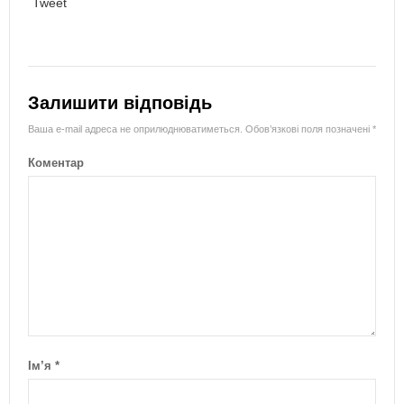
Tweet
Залишити відповідь
Ваша e-mail адреса не оприлюднюватиметься.
Обов’язкові поля позначені
*
Коментар
Ім’я
*