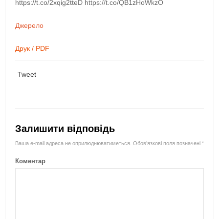
https://t.co/2xqig2tteD https://t.co/QB1zHoWkzO
Джерело
Друк / PDF
Tweet
Залишити відповідь
Ваша e-mail адреса не оприлюднюватиметься.
Обов’язкові поля позначені
*
Коментар