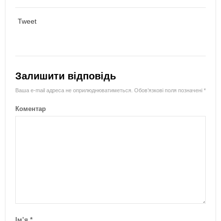
Tweet
Залишити відповідь
Ваша e-mail адреса не оприлюднюватиметься.
Обов’язкові поля позначені
*
Коментар
Ім’я
*