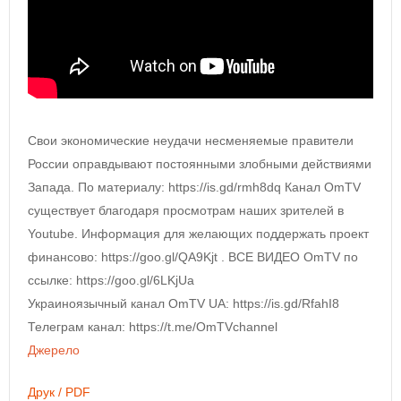
Свои экономические неудачи несменяемые правители
России оправдывают постоянными злобными действиями
Запада. По материалу: https://is.gd/rmh8dq Канал OmTV
существует благодаря просмотрам наших зрителей в
Youtube. Информация для желающих поддержать проект
финансово: https://goo.gl/QA9Kjt . ВСЕ ВИДЕО OmTV по
ссылке: https://goo.gl/6LKjUa
Украиноязычный канал OmTV UA: https://is.gd/RfahI8
Телеграм канал: https://t.me/OmTVchannel
Джерело
Друк / PDF