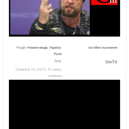
Розділ:
Новини-медіа
,
Україна-
постійне посилання
Росія
Теґи:
OmTV
Omelchuk TV
,
OmTV
,
TV
,
відео
,
політика