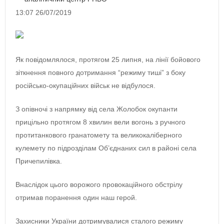
13:07 26/07/2019
Як повідомлялося, протягом 25 липня, на лінії бойового
зіткнення повного дотримання “режиму тиші” з боку
російсько-окупаційних військ не відбулося.
З опівночі з напрямку від села Жолобок окупанти
прицільно протягом 8 хвилин вели вогонь з ручного
протитанкового гранатомету та великокаліберного
кулемету по підрозділам Об’єднаних сил в районі села
Причепилівка.
Внаслідок цього ворожого провокаційного обстрілу
отримав поранення один наш герой.
Захисники України дотримувалися сталого режиму