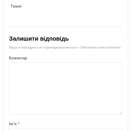
Tweet
Залишити відповідь
Ваша e-mail адреса не оприлюднюватиметься.
Обов’язкові поля позначені
*
Коментар
Ім’я
*