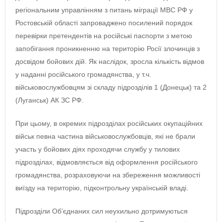
регіональним управлінням з питань міграції МВС РФ у
Ростовській області запроваджено посилений порядок
перевірки претендентів на російські паспорти з метою
запобігання проникненню на територію Росії злочинців з
досвідом бойових дій. Як наслідок, зросла кількість відмов
у наданні російського громадянства, у т.ч.
військовослужбовцям зі складу підрозділів 1 (Донецьк) та 2
(Луганськ) АК ЗС РФ.
При цьому, в окремих підрозділах російських окупаційних
військ певна частина військовослужбовців, які не брали
участь у бойових діях проходячи службу у тилових
підрозділах, відмовляється від оформлення російського
громадянства, розраховуючи на збереження можливості
виїзду на територію, підконтрольну українській владі.
Підрозділи Об’єднаних сил неухильно дотримуються