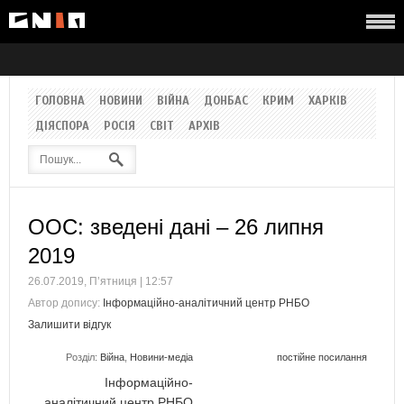
ГОЛОВНА
НОВИНИ
ВІЙНА
ДОНБАС
КРИМ
ХАРКІВ
ДІЯСПОРА
РОСІЯ
СВІТ
АРХІВ
ООС: зведені дані – 26 липня
2019
26.07.2019, П’ятниця | 12:57
Автор допису:
Інформаційно-аналітичний центр РНБО
Залишити відгук
Розділ:
Війна
,
Новини-медіа
постійне посилання
Інформаційно-
аналітичний центр РНБО