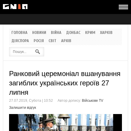
ГОЛОВНА
НОВИНИ
ВІЙНА
ДОНБАС
КРИМ
ХАРКІВ
ДІЯСПОРА
РОСІЯ
СВІТ
АРХІВ
Ранковий церемоніал вшанування
загиблих українських героїв 27
липня
27.07.2019, Субота | 10:52
Автор допису:
Військове TV
Залишити відгук