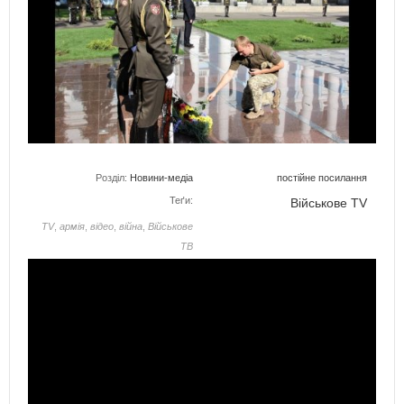
Розділ:
Новини-медіа
постійне посилання
Теґи:
Військове TV
TV
,
армія
,
відео
,
війна
,
Військове
ТВ