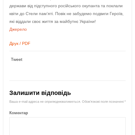
держави від підступного російського окупанта та поклали
квіти до Стели пам’яті. Повік не забудемо подвиги Героїв,
які віддали своє життя за майбутнє України!
Джерело
Друк / PDF
Tweet
Залишити відповідь
Ваша e-mail адреса не оприлюднюватиметься.
Обов’язкові поля позначені
*
Коментар