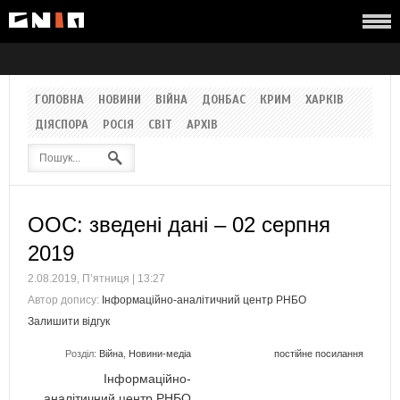
ГОЛОВНА
НОВИНИ
ВІЙНА
ДОНБАС
КРИМ
ХАРКІВ
ДІЯСПОРА
РОСІЯ
СВІТ
АРХІВ
ООС: зведені дані – 02 серпня
2019
2.08.2019, П’ятниця | 13:27
Автор допису:
Інформаційно-аналітичний центр РНБО
Залишити відгук
Розділ:
Війна
,
Новини-медіа
постійне посилання
Інформаційно-
аналітичний центр РНБО