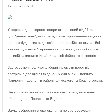
12:53 02/08/2019
У перший день серпня, попри оголошений від 21 липня
ц.р. “режим тиші”, який передбачає припинення ведення
вогню з будь-яких видів озброєння, російсько-окупаційні
війська здійснили 5 прицільних провокаційних обстрілів
позицій захисників України на лінії бойового зіткнення.
Застосовуючи великокаліберні кулемети ворог вів
обстріли підрозділів Об’єднаних сил вночі – поблизу
Павлопіля, вдень – в районі Кримського та Красногорівки.
Під ворожим вогнем з гранатометів перебували наші
оборонці н.п. Попасна та Водяне.
Важке озброєння вчора окупанти не застосовували.