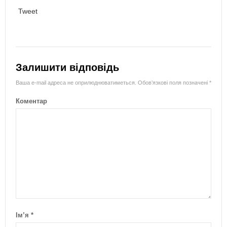
Tweet
Залишити відповідь
Ваша e-mail адреса не оприлюднюватиметься.
Обов’язкові поля позначені
*
Коментар
Ім’я
*