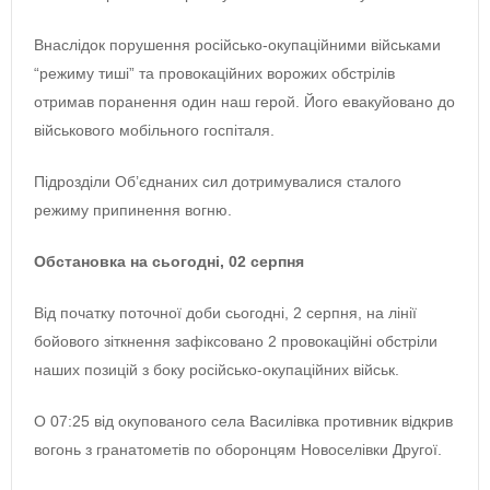
Внаслідок порушення російсько-окупаційними військами
“режиму тиші” та провокаційних ворожих обстрілів
отримав поранення один наш герой. Його евакуйовано до
військового мобільного госпіталя.
Підрозділи Об’єднаних сил дотримувалися сталого
режиму припинення вогню.
Обстановка на сьогодні, 02 серпня
Від початку поточної доби сьогодні, 2 серпня, на лінії
бойового зіткнення зафіксовано 2 провокаційні обстріли
наших позицій з боку російсько-окупаційних військ.
О 07:25 від окупованого села Василівка противник відкрив
вогонь з гранатометів по оборонцям Новоселівки Другої.