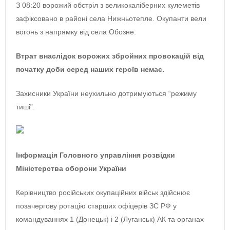
З 08:20 ворожий обстріл з великокаліберних кулеметів
зафіксовано в районі села Нижньотепле. Окупанти вели
вогонь з напрямку від села Обозне.
Втрат внаслідок ворожих збройних провокацій від
початку доби серед наших героїв немає.
Захисники України неухильно дотримуються “режиму
тиші”.
Інформація Головного управління розвідки
Міністерства оборони України
Керівництво російських окупаційних військ здійснює
позачергову ротацію старших офіцерів ЗС РФ у
командуваннях 1 (Донецьк) і 2 (Луганськ) АК та органах