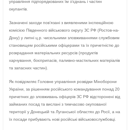
управління підпорядкованих їм з’єднань і частин
окупантів.
Зазначені заходи пов’язані з виявленими інспекційною
комісією Південного військового округу ЗС РФ (Ростов-на-
Дону) у липні ц.р. чисельними зловживаннями службовим
становищем російськими офіцерами та їх причетністю до
розкрадання матеріальних ресурсів (продуктів
харчування, боєприпасів, паливно-мастильних матеріалів
та запасних частин).
Як повідомляє Головне управління розвідки Міноборони
України, за рішенням російського командування понад 20
причетних до зловживань офіцерів ЗС РФ відсторонені від
займаних посад та вислані з тимчасово окупованої
території у Донецькій та Луганської областях до Росії, а на
їх посади прибувають нові російські військовослужбовці.