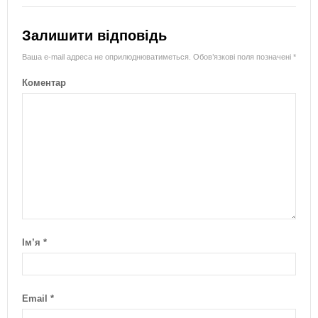
Залишити відповідь
Ваша e-mail адреса не оприлюднюватиметься.
Обов’язкові поля позначені
*
Коментар
Ім’я
*
Email
*