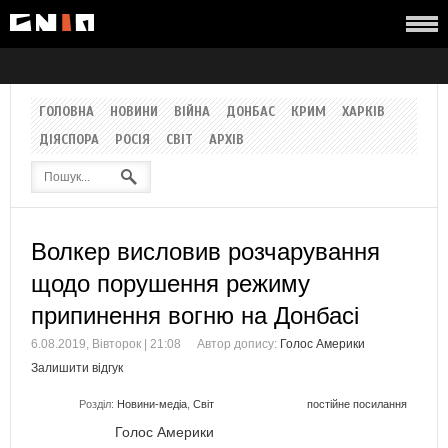
ГОЛОВНА
НОВИНИ
ВІЙНА
ДОНБАС
КРИМ
ХАРКІВ
ДІЯСПОРА
РОСІЯ
СВІТ
АРХІВ
Волкер висловив розчарування
щодо порушення режиму
припинення вогню на Донбасі
6.08.2019, Вівторок | 21:08
Автор допису:
Голос Америки
Залишити відгук
Розділ:
Новини-медіа
,
Світ
постійне посилання
Голос Америки