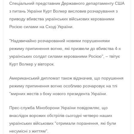
Спеціальний представник Державного департаменту США
з питань України Курт Волкер висловив розчарування з
приводу вбивства українських військових керованими
Росією силами на Сході України.
"Надзвичайно розчарований новими порушеннями
режиму припинення вогню, які призвели до вбивства 4-х
українських солдат силами керованими Росією", – твітує
Курт Волкер у вівторок.
Американський дипломат також відзначив, що порушення
режиму припинення вогню особливо розчаровує на тлі
"мирних жестів з боку нового президента України.
Прес-служба Міноборони України повідомляє, що
внаслідок ворожих обстрілів сьогодні четверо наших
українських військових "отримали поранення, які були
несумісні з життям".