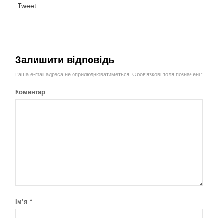
Tweet
Залишити відповідь
Ваша e-mail адреса не оприлюднюватиметься.
Обов’язкові поля позначені
*
Коментар
Ім’я
*