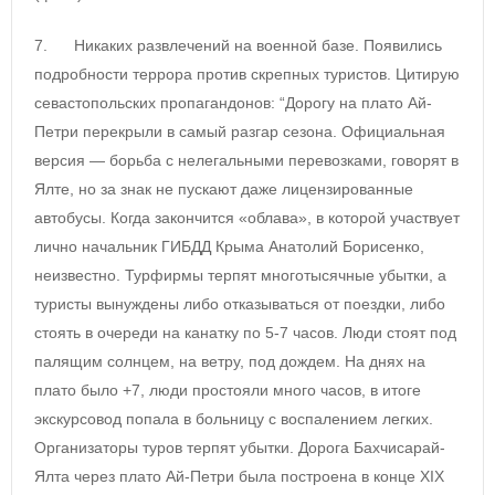
7. Никаких развлечений на военной базе. Появились
подробности террора против скрепных туристов. Цитирую
севастопольских пропагандонов: “Дорогу на плато Ай-
Петри перекрыли в самый разгар сезона. Официальная
версия — борьба с нелегальными перевозками, говорят в
Ялте, но за знак не пускают даже лицензированные
автобусы. Когда закончится «облава», в которой участвует
лично начальник ГИБДД Крыма Анатолий Борисенко,
неизвестно. Турфирмы терпят многотысячные убытки, а
туристы вынуждены либо отказываться от поездки, либо
стоять в очереди на канатку по 5-7 часов. Люди стоят под
палящим солнцем, на ветру, под дождем. На днях на
плато было +7, люди простояли много часов, в итоге
экскурсовод попала в больницу с воспалением легких.
Организаторы туров терпят убытки. Дорога Бахчисарай-
Ялта через плато Ай-Петри была построена в конце XIX