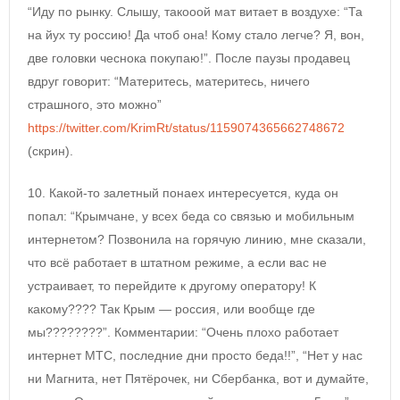
“Иду по рынку. Слышу, такооой мат витает в воздухе: “Та
на йух ту россию! Да чтоб она! Кому стало легче? Я, вон,
две головки чеснока покупаю!”. После паузы продавец
вдруг говорит: “Материтесь, материтесь, ничего
страшного, это можно”
https://twitter.com/KrimRt/status/1159074365662748672
(скрин).
10. Какой-то залетный понаех интересуется, куда он
попал: “Крымчане, у всех беда со связью и мобильным
интернетом? Позвонила на горячую линию, мне сказали,
что всё работает в штатном режиме, а если вас не
устраивает, то перейдите к другому оператору! К
какому???? Так Крым — россия, или вообще где
мы????????”. Комментарии: “Очень плохо работает
интернет МТС, последние дни просто беда!!”, “Нет у нас
ни Магнита, нет Пятёрочек, ни Сбербанка, вот и думайте,