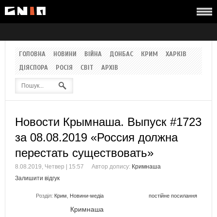
ГОЛОВНА
НОВИНИ
ВІЙНА
ДОНБАС
КРИМ
ХАРКІВ
ДІЯСПОРА
РОСІЯ
СВІТ
АРХІВ
Новости Крымнаша. Выпуск #1723
за 08.08.2019 «Россия должна
перестать существовать»
8.08.2019, Четвер | 15:57
Автор допису:
Кримнаша
Залишити відгук
Розділ:
Крим
,
Новини-медіа
постійне посилання
Кримнаша