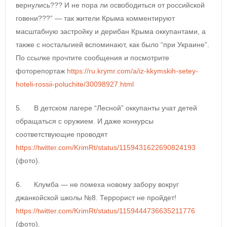
вернулись??? И не пора ли освободиться от российской
говени???” — так жители Крыма комментируют
масштабную застройку и дерибан Крыма оккупантами, а
также с ностальгией вспоминают, как было “при Украине”.
По ссылке прочтите сообщения и посмотрите
фоторепортаж
https://ru.krymr.com/a/iz-kkymskih-setey-
hoteli-rossii-poluchite/30098927.html
5. В детском лагере “Лесной” оккупанты учат детей
обращаться с оружием. И даже конкурсы
соответствующие проводят
https://twitter.com/KrimRt/status/1159431622690824193
(фото).
6. Клумба — не помеха новому забору вокруг
джанкойской школы №8. Террорист не пройдет!
https://twitter.com/KrimRt/status/1159444736635211776
(фото).