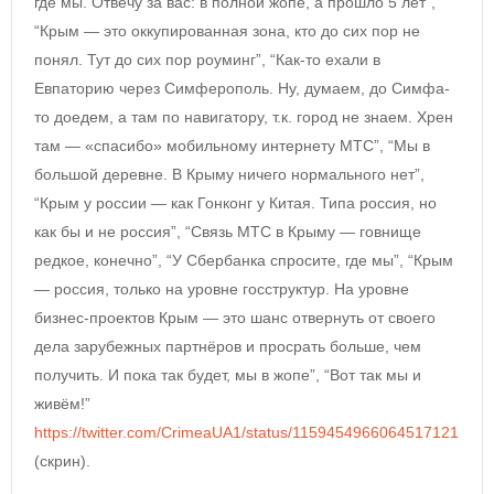
где мы. Отвечу за вас: в полной жопе, а прошло 5 лет”,
“Крым — это оккупированная зона, кто до сих пор не
понял. Тут до сих пор роуминг”, “Как-то ехали в
Евпаторию через Симферополь. Ну, думаем, до Симфа-
то доедем, а там по навигатору, т.к. город не знаем. Хрен
там — «спасибо» мобильному интернету МТС”, “Мы в
большой деревне. В Крыму ничего нормального нет”,
“Крым у россии — как Гонконг у Китая. Типа россия, но
как бы и не россия”, “Связь МТС в Крыму — говнище
редкое, конечно”, “У Сбербанка спросите, где мы”, “Крым
— россия, только на уровне госструктур. На уровне
бизнес-проектов Крым — это шанс отвернуть от своего
дела зарубежных партнёров и просрать больше, чем
получить. И пока так будет, мы в жопе”, “Вот так мы и
живём!”
https://twitter.com/CrimeaUA1/status/1159454966064517121
(скрин).