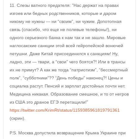
11. Слезы ватного предателя: “Нас держат на правах
изгоев или бедных родственников, которые и даром
никому не нужны — ни “своим”, ни чужим. Допотопная
связь (спасибо, что еще не полевые телефоны!), ни
одного серьезного банка к нам так и не зашло. Мировые
наглосакские санкции этой всей гейропейской вонючей
петушни. Даже Китай присоединился к санкциям! Ну,
ладно, эти — твари, а “свои” чего боятся?! Или в трансы
их не примут? А как же тогда “патриотизм”, “бессмертный
полк”, “субботники”?? “День победы” наконец?! Цены и
социалка растут. Пенсий и зарплат достойных почти нет.
Медицина никакая. Образование смешное, и то от негров
из США это драное ЕГЭ перетащили!”
https://twitter.com/KrimRt/status/1159385961819791361
(скрин).
P.S. Москва допустила возвращение Крыма Украине при