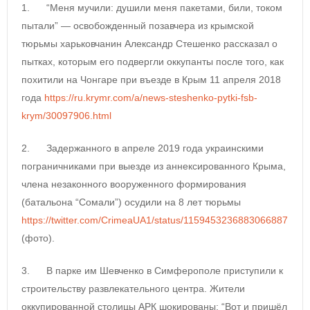
1. “Меня мучили: душили меня пакетами, били, током
пытали” — освобожденный позавчера из крымской
тюрьмы харьковчанин Александр Стешенко рассказал о
пытках, которым его подвергли оккупанты после того, как
похитили на Чонгаре при въезде в Крым 11 апреля 2018
года
https://ru.krymr.com/a/news-steshenko-pytki-fsb-
krym/30097906.html
2. Задержанного в апреле 2019 года украинскими
пограничниками при выезде из аннексированного Крыма,
члена незаконного вооруженного формирования
(батальона “Сомали”) осудили на 8 лет тюрьмы
https://twitter.com/CrimeaUA1/status/1159453236883066887
(фото).
3. В парке им Шевченко в Симферополе приступили к
строительству развлекательного центра. Жители
оккупированной столицы АРК шокированы: “Вот и пришёл