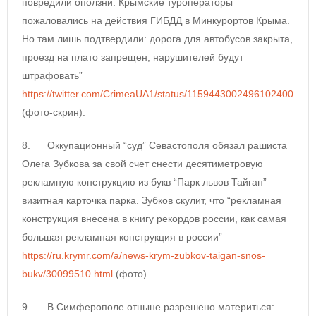
повредили оползни. Крымские туроператоры
пожаловались на действия ГИБДД в Минкурортов Крыма.
Но там лишь подтвердили: дорога для автобусов закрыта,
проезд на плато запрещен, нарушителей будут
штрафовать”
https://twitter.com/CrimeaUA1/status/1159443002496102400
(фото-скрин).
8. Оккупационный “суд” Севастополя обязал рашиста
Олега Зубкова за свой счет снести десятиметровую
рекламную конструкцию из букв “Парк львов Тайган” —
визитная карточка парка. Зубков скулит, что “рекламная
конструкция внесена в книгу рекордов россии, как самая
большая рекламная конструкция в россии”
https://ru.krymr.com/a/news-krym-zubkov-taigan-snos-
bukv/30099510.html
(фото).
9. В Симферополе отныне разрешено материться: