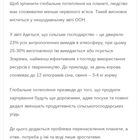
Щоб зупинити глобальне потепління на планеті, людство
має споживатии менше червоного м’яса. Такий висновок
міститься у нещодавньому звіті ООН.
У звіті йдеться, що сільське господарство – це джерело
23% усіх антропогенних викидів в атмосферу, при цьому
25-30% виготовленої їжі викидається або псується.
Зокрема, найменш ефективним з погляду використання
ресурсів є тваринництво. До прикладу, за день корова
споживає до 12 кілограмів сіна, свиня – 3-4 кг корму.
Глобальне потепління призведе до того, що продукти
харчування будуть ще дорожчими, адже посухи та повені
дедалі зменшать продуктивність сільськогосподарських
угідь.
До цього додається проблема перенаселення планети, а
отже, потреба у їжі та воді лише зростатиме.