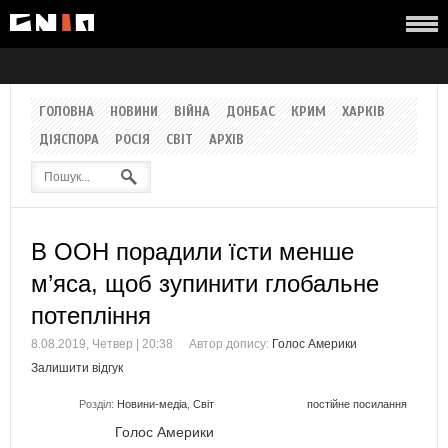
ГОЛОВНА
НОВИНИ
ВІЙНА
ДОНБАС
КРИМ
ХАРКІВ
ДІЯСПОРА
РОСІЯ
СВІТ
АРХІВ
В ООН порадили їсти менше
м’яса, щоб зупинити глобальне
потепління
8.08.2019, Четвер | 20:38
Автор допису:
Голос Америки
Залишити відгук
Розділ:
Новини-медіа
,
Світ
постійне посилання
Голос Америки