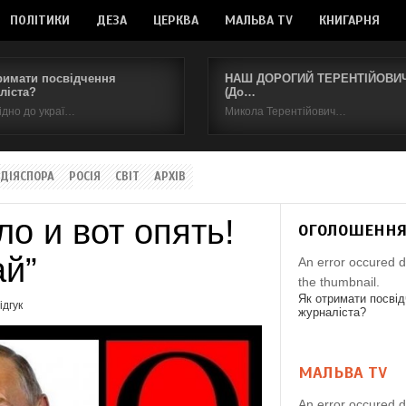
ПОЛІТИКИ
ДЕЗА
ЦЕРКВА
МАЛЬВА TV
КНИГАРНЯ
римати посвідчення
НАШ ДОРОГИЙ ТЕРЕНТІЙОВИЧ.
ліста?
(До…
ідно до украї…
Микола Терентійович…
ДІЯСПОРА
РОСІЯ
СВІТ
АРХІВ
о и вот опять!
ОГОЛОШЕНН
ай”
An error occured d
the thumbnail.
Як отримати посві
ідгук
журналіста?
МАЛЬВА TV
An error occured d