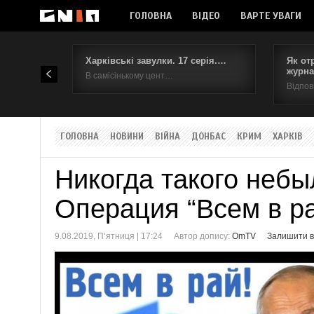
ГОЛОВНА
ВІДЕО
ВАРТЕ УВАГИ
Харківські завулки. 17 серія.…
Як от
журна
В самісінькому цент…
Відпов
ГОЛОВНА
НОВИНИ
ВІЙНА
ДОНБАС
КРИМ
ХАРКІВ
Никогда такого небыл
Операция “Всем в р
9.08.2019, П’ятниця | 17:24
Автор допису:
OmTV
Залишити в