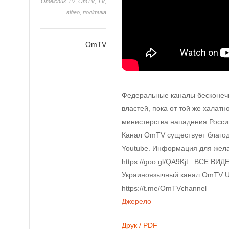
Omelchuk TV
,
OmTV
,
TV
,
відео
,
політика
OmTV
Федеральные каналы бесконечн
властей, пока от той же халатн
министерства нападения Росси
Канал OmTV существует благод
Youtube. Информация для жел
https://goo.gl/QA9Kjt . ВСЕ ВИД
Украиноязычный канал OmTV UA: 
https://t.me/OmTVchannel
Джерело
Друк / PDF