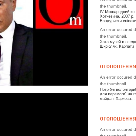
the thumbnail.
IV Міжнародний конк
Хоткевича, 2007 р. 
Бандуристи-співак
An error occured d
the thumbnail.
Хата-музей в осед
Шкрібляк. Карпати
ОГОЛОШЕНН
An error occured d
the thumbnail.
Потрібні волонтери
для перемоги" на 
майдані Харкова…
ОГОЛОШЕНН
An error occured d