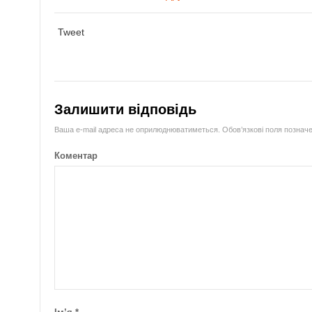
Tweet
Залишити відповідь
Ваша e-mail адреса не оприлюднюватиметься.
Обов’язкові поля познач
Коментар