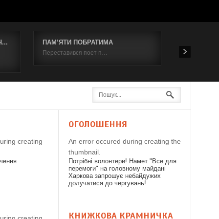
..
ПАМ’ЯТИ ПОБРАТИМА
Відбувся к
Переставився поет п…
19 червня 2
Я
ОГОЛОШЕННЯ
uring creating
An error occured during creating the
thumbnail.
дчення
Потрібні волонтери! Намет "Все для
перемоги" на головному майдані
Харкова запрошує небайдужих
долучатися до чергувань!
КНИЖКОВА КРАМНИЧКА
uring creating