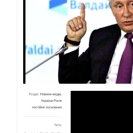
Розділ:
Новини-медіа
,
Україна-Росія
постійне посилання
Теґи: