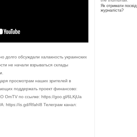
the thumbnail.
Як отримати посві
журналіста?
о долго обсуждали халакность украинских
ости не начали взрываться склады
и.
аря просмотрам наших зрителей в
ающих поддержать проект финансово:
ЕО OmTV по ссылке: https://goo.gl/6LKjUa
https://is.gd/RfahI8 Телеграм канал: