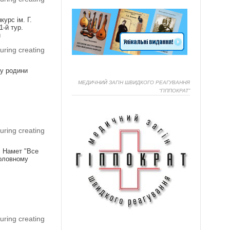
урс ім. Г.
1-й тур.
и
uring creating
ку родини
МЕДИЧНИЙ ЗАГІН ШВИДКОГО РЕАГУВАННЯ
“ГІППОКРАТ”
Я
uring creating
! Намет "Все
головному
Я
uring creating