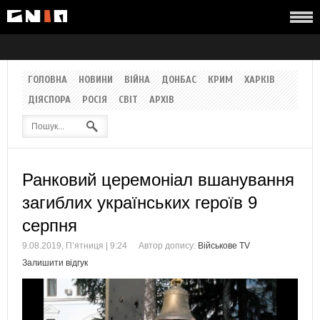
ГОЛОВНА
НОВИНИ
ВІЙНА
ДОНБАС
КРИМ
ХАРКІВ
ДІЯСПОРА
РОСІЯ
СВІТ
АРХІВ
Ранковий церемоніал вшанування
загиблих українських героїв 9
серпня
9.08.2019, П’ятниця | 9:24
Автор допису:
Військове TV
Залишити відгук