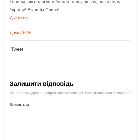
Героям, які полягли в боях за нашу вільну, незалежну
Україну! Вічна їм Слава!
Джерело
Друк / PDF
Tweet
Залишити відповідь
Ваша e-mail адреса не оприлюднюватиметься.
Обов’язкові поля позначені
*
Коментар