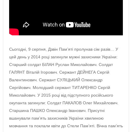
Сьогодні, 9 серпня, Дзвін Пам’яті пролунав сім разів… У
цей день у 2014 році загинули мужні захисники України:
Старший солдат БІЛАН Руслан Миколайович. Солдат
ГАЛЯНТ Віталій Ігорович. Сержант ДЕЙНЕГА Сергій
Валентинович. Сержант СУЛІЦЬКИЙ Олександр
Сергійович. Молодший сержант ТИТАРЕНКО Сергій
Миколайович. У 2015 році від підступного російського
окупанта загинули: Солдат ПАКАЛОВ Олег Михайлович.
Старшина ПАШКО Олександр Іванович. Присутні
вшанували пам’ять захисників України хвилиною
мовчання та поклали квіти до Стели Пам’яті. Вічна пам’ять