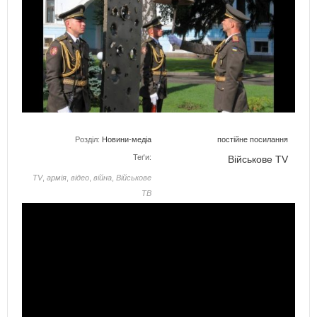
Розділ:
Новини-медіа
постійне посилання
Теґи:
Військове TV
TV
,
армія
,
відео
,
війна
,
Військове
ТВ