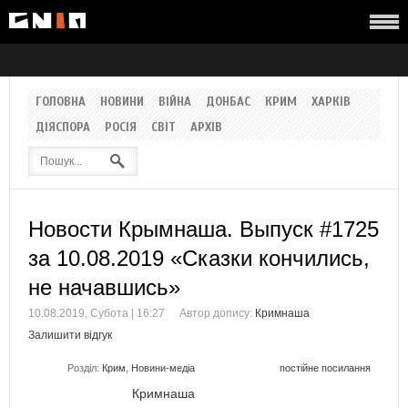
ГОЛОВНА
НОВИНИ
ВІЙНА
ДОНБАС
КРИМ
ХАРКІВ
ДІЯСПОРА
РОСІЯ
СВІТ
АРХІВ
Новости Крымнаша. Выпуск #1725
за 10.08.2019 «Сказки кончились,
не начавшись»
10.08.2019, Субота | 16:27
Автор допису:
Кримнаша
Залишити відгук
Розділ:
Крим
,
Новини-медіа
постійне посилання
Кримнаша