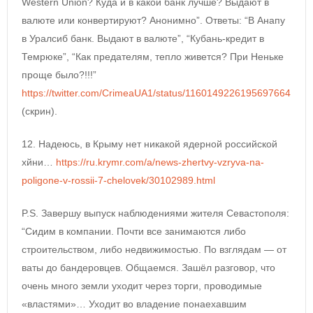
Western Union? Куда и в какой банк лучше? Выдают в
валюте или конвертируют? Анонимно”. Ответы: “В Анапу
в Уралсиб банк. Выдают в валюте”, “Кубань-кредит в
Темрюке”, “Как предателям, тепло живется? При Неньке
проще было?!!!”
https://twitter.com/CrimeaUA1/status/1160149226195697664
(скрин).
12. Надеюсь, в Крыму нет никакой ядерной российской
хйни…
https://ru.krymr.com/a/news-zhertvy-vzryva-na-
poligone-v-rossii-7-chelovek/30102989.html
P.S. Завершу выпуск наблюдениями жителя Севастополя:
“Сидим в компании. Почти все занимаются либо
строительством, либо недвижимостью. По взглядам — от
ваты до бандеровцев. Общаемся. Зашёл разговор, что
очень много земли уходит через торги, проводимые
«властями»… Уходит во владение понаехавшим