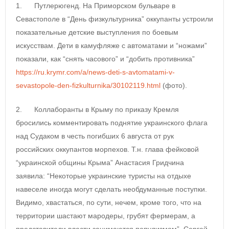
1. Путлерюгенд. На Приморском бульваре в
Севастополе в “День физкультурника” оккупанты устроили
показательные детские выступления по боевым
искусствам. Дети в камуфляже с автоматами и “ножами”
показали, как “снять часового” и “добить противника”
https://ru.krymr.com/a/news-deti-s-avtomatami-v-
sevastopole-den-fizkulturnika/30102119.html
(фото).
2. Коллаборанты в Крыму по приказу Кремля
бросились комментировать поднятие украинского флага
над Судаком в честь погибших 6 августа от рук
российских оккупантов морпехов. Т.н. глава фейковой
“украинской общины Крыма” Анастасия Гридчина
заявила: “Некоторые украинские туристы на отдыхе
навеселе иногда могут сделать необдуманные поступки.
Видимо, хвастаться, по сути, нечем, кроме того, что на
территории шастают мародеры, грубят фермерам, а