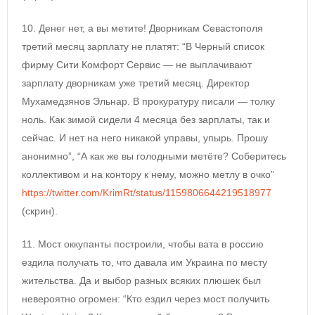
10. Денег нет, а вы метите! Дворникам Севастополя
третий месяц зарплату не платят: “В Черный список
фирму Сити Комфорт Сервис — не выплачивают
зарплату дворникам уже третий месяц. Директор
Мухамедзянов Эльнар. В прокуратуру писали — толку
ноль. Как зимой сидели 4 месяца без зарплаты, так и
сейчас. И нет на него никакой управы, упырь. Прошу
анонимно”, “А как же вы голодными метёте? Соберитесь
коллективом и на контору к нему, можно метлу в очко”
https://twitter.com/KrimRt/status/1159806644219518977
(скрин).
11. Мост оккупанты построили, чтобы вата в россию
ездила получать то, что давала им Украина по месту
жительства. Да и выбор разных всяких плюшек был
невероятно огромен: “Кто ездил через мост получить