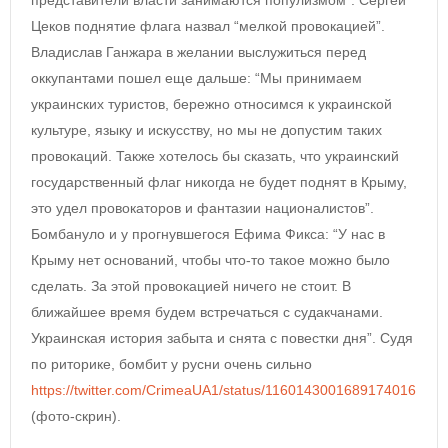
представители власти занимаются популизмом”. Сергей
Цеков поднятие флага назвал “мелкой провокацией”.
Владислав Ганжара в желании выслужиться перед
оккупантами пошел еще дальше: “Мы принимаем
украинских туристов, бережно относимся к украинской
культуре, языку и искусству, но мы не допустим таких
провокаций. Также хотелось бы сказать, что украинский
государственный флаг никогда не будет поднят в Крыму,
это удел провокаторов и фантазии националистов”.
Бомбануло и у прогнувшегося Ефима Фикса: “У нас в
Крыму нет оснований, чтобы что-то такое можно было
сделать. За этой провокацией ничего не стоит. В
ближайшее время будем встречаться с судакчанами.
Украинская история забыта и снята с повестки дня”. Судя
по риторике, бомбит у русни очень сильно
https://twitter.com/CrimeaUA1/status/1160143001689174016
(фото-скрин).