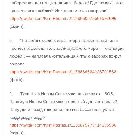
набережная полна цыганщины, бардак! Где “вожди” этого
прекрасного посёлка? Или деньги глаза закрыли?”
https://twitter.com/KrimRt/status/1159860375581597696
(скрин).
8. “На автовокзале как раз вчера только вспомнил о
прелестях действительности руССкого мира — клетки для
людей”, — написала жительница Ялты о заборах вокруг
вокзала
https://twitter.com/KrimRt/status/1159866664126701568
(фото).
9. Туристы в Новом Свете уже пованивают: “SOS.
Почему в Новом Свете уже четвертый день нет воды?
Пару дней назад говорили, что все бассейны пустые!
Когда дадут воду?”
https://twitter.com/KrimRt/status/1159875779414695936
(скрин).