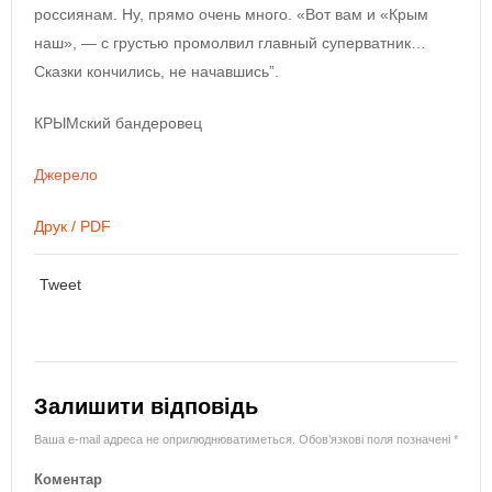
россиянам. Ну, прямо очень много. «Вот вам и «Крым
наш», — с грустью промолвил главный суперватник…
Сказки кончились, не начавшись”.
КРЫМский бандеровец
Джерело
Друк / PDF
Tweet
Залишити відповідь
Ваша e-mail адреса не оприлюднюватиметься.
Обов’язкові поля позначені
*
Коментар