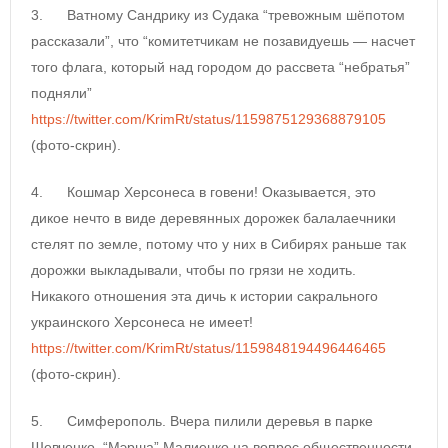
3. Ватному Сандрику из Судака “тревожным шёпотом
рассказали”, что “комитетчикам не позавидуешь — насчет
того флага, который над городом до рассвета “небратья”
подняли”
https://twitter.com/KrimRt/status/1159875129368879105
(фото-скрин).
4. Кошмар Херсонеса в говени! Оказывается, это
дикое нечто в виде деревянных дорожек балалаечники
стелят по земле, потому что у них в Сибирях раньше так
дорожки выкладывали, чтобы по грязи не ходить.
Никакого отношения эта дичь к истории сакрального
украинского Херсонеса не имеет!
https://twitter.com/KrimRt/status/1159848194496446465
(фото-скрин).
5. Симферополь. Вчера пилили деревья в парке
Шевченко. “Мэрша” Малиенко на вопрос общественности