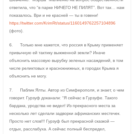
ответила, что “в парке НИЧЕГО НЕ ПИЛЯТ”. Вот так… нам
показалось. Ври и не красней — ты в говени!
https://twitter.com/KrimRt/status/1160149762257104896
(фото).
6. Только мне кажется, что россия в Крыму применяет
привычную ей тактику выжженной земли? Иначе
объяснить массовую вырубку зеленых насаждений, в том
числе реликтовых и краснокнижных, в городах Крыма я
объяснить не могу.
7. Паблик Ялты. Автор из Симферополя, и знает, о чем
говорит. Гурзуф доканали: “Я сейчас в Гурзуфе. Такого
бардака, уродства не видел! Из прекрасного места за
несколько лет сделали задворки африканских местечек.
Просто нет слов!!! Гурзуф был прекрасной сказкой —
отдых, расслабуха. А сейчас полный беспредел,