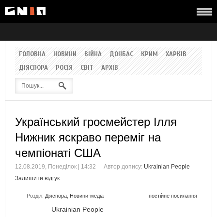
ГОЛОВНА
НОВИНИ
ВІЙНА
ДОНБАС
КРИМ
ХАРКІВ
ДІЯСПОРА
РОСІЯ
СВІТ
АРХІВ
Український гросмейстер Ілля
Нижник яскраво переміг на
чемпіонаті США
12.08.2019, Понеділок | 14:32
Автор допису:
Ukrainian People
Залишити відгук
Розділ:
Діяспора
,
Новини-медіа
постійне посилання
Ukrainian People