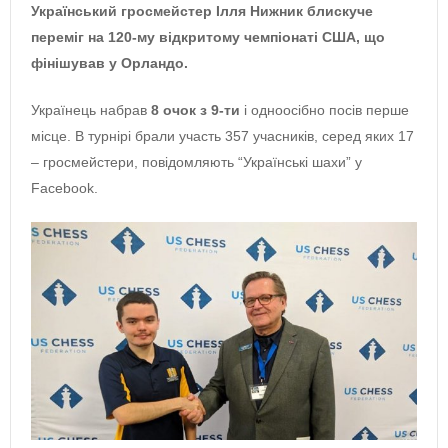
Український гросмейстер Ілля Нижник блискуче
переміг на 120-му відкритому чемпіонаті США, що
фінішував у Орландо.
Українець набрав
8 очок з 9-ти
і одноосібно посів перше
місце. В турнірі брали участь 357 учасників, серед яких 17
– гросмейстери, повідомляють “Українські шахи” у
Facebook.