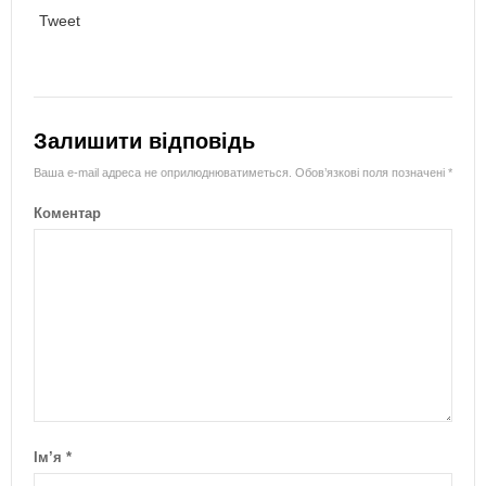
Tweet
Залишити відповідь
Ваша e-mail адреса не оприлюднюватиметься.
Обов’язкові поля позначені
*
Коментар
Ім’я
*