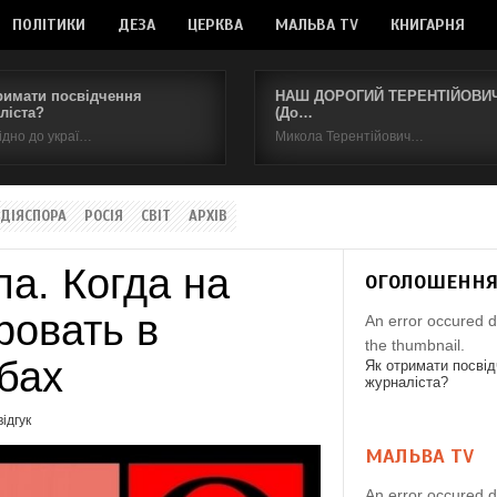
ПОЛІТИКИ
ДЕЗА
ЦЕРКВА
МАЛЬВА TV
КНИГАРНЯ
римати посвідчення
НАШ ДОРОГИЙ ТЕРЕНТІЙОВИЧ.
ліста?
(До…
ідно до украї…
Микола Терентійович…
ДІЯСПОРА
РОСІЯ
СВІТ
АРХІВ
а. Когда на
ОГОЛОШЕНН
ровать в
An error occured d
the thumbnail.
бах
Як отримати посві
журналіста?
ідгук
МАЛЬВА TV
An error occured d