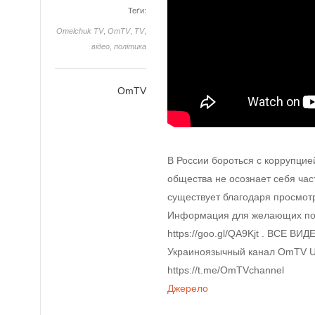
Теґи:
Omelchuk TV
,
OmTV
,
TV
,
відео
,
політика
OmTV
В России бороться с коррупцие
общества не осознает себя ча
существует благодаря просмот
Информация для желающих под
https://goo.gl/QA9Kjt . ВСЕ ВИД
Украиноязычный канал OmTV UA: 
https://t.me/OmTVchannel
Джерело