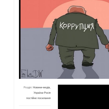
Розділ:
Новини-медіа
,
Україна-Росія
постійне посилання