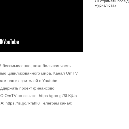
Як отримати посві
журналіста?
й бессмысленно, пока большая часть
стью цивилизованного мира. Канал OmTV
рам наших зрителей в Youtube.
держать проект финансово:
ЕО OmTV по ссылке: https://goo.gl/6LKjUa
https://is.gd/RfahI8 Телеграм канал: