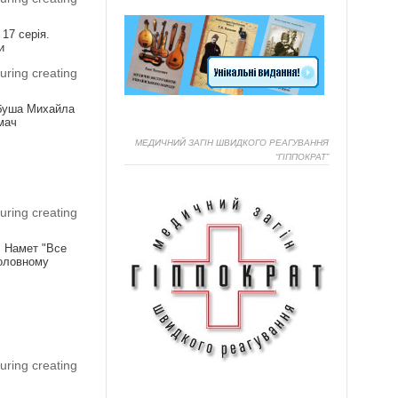
 17 серія.
и
uring creating
буша Михайла
мач
МЕДИЧНИЙ ЗАГІН ШВИДКОГО РЕАГУВАННЯ
“ГІППОКРАТ”
Я
uring creating
! Намет "Все
головному
Я
uring creating