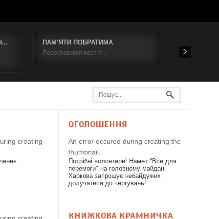
..
ПАМ’ЯТИ ПОБРАТИМА
Відбувся к
Переставився поет п…
19 червня 2
Я
ОГОЛОШЕННЯ
uring creating
An error occured during creating the
thumbnail.
дчення
Потрібні волонтери! Намет "Все для
перемоги" на головному майдані
Харкова запрошує небайдужих
долучатися до чергувань!
КНИЖКОВА КРАМНИЧКА
uring creating