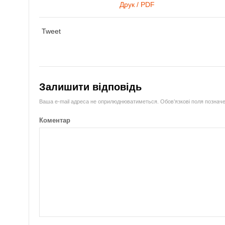
Друк / PDF
Tweet
Залишити відповідь
Ваша e-mail адреса не оприлюднюватиметься.
Обов’язкові поля познач
Коментар