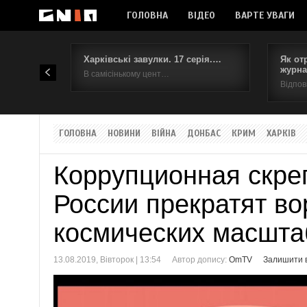
ГОЛОВНА
ВІДЕО
ВАРТЕ УВАГИ
Харківські завулки. 17 серія.…
Як от
журна
В самісінькому цент…
Відпов
ГОЛОВНА
НОВИНИ
ВІЙНА
ДОНБАС
КРИМ
ХАРКІВ
Коррупционная скреп
России прекратят во
космических масшта
13.08.2019, Вівторок | 13:54
Автор допису:
OmTV
Залишити в