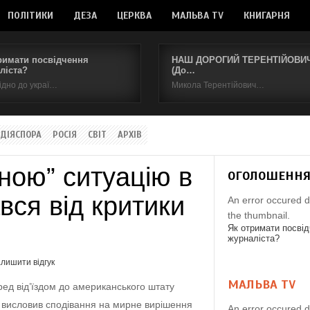
ПОЛІТИКИ
ДЕЗА
ЦЕРКВА
МАЛЬВА TV
КНИГАРНЯ
римати посвідчення
НАШ ДОРОГИЙ ТЕРЕНТІЙОВИЧ.
ліста?
(До…
ідно до украї…
Микола Терентійович…
ДІЯСПОРА
РОСІЯ
СВІТ
АРХІВ
ною” ситуацію в
ОГОЛОШЕНН
вся від критики
An error occured d
the thumbnail.
Як отримати посві
журналіста?
лишити відгук
МАЛЬВА TV
ед від’їздом до американського штату
п висловив сподівання на мирне вирішення
An error occured d