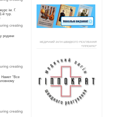
урс ім. Г.
1-й тур.
и
uring creating
ку родини
МЕДИЧНИЙ ЗАГІН ШВИДКОГО РЕАГУВАННЯ
“ГІППОКРАТ”
Я
uring creating
! Намет "Все
головному
Я
uring creating