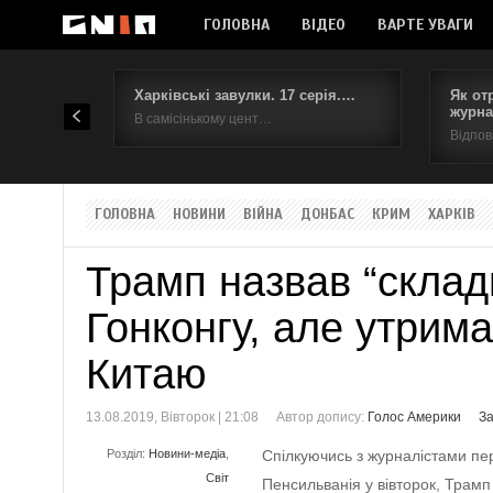
ГОЛОВНА
ВІДЕО
ВАРТЕ УВАГИ
Харківські завулки. 17 серія.…
Як от
журна
В самісінькому цент…
Відпов
ГОЛОВНА
НОВИНИ
ВІЙНА
ДОНБАС
КРИМ
ХАРКІВ
Трамп назвав “склад
Гонконгу, але утрима
Китаю
13.08.2019, Вівторок | 21:08
Автор допису:
Голос Америки
За
Розділ:
Новини-медіа
,
Спілкуючись з журналістами пер
Світ
Пенсильванія у вівторок, Трам