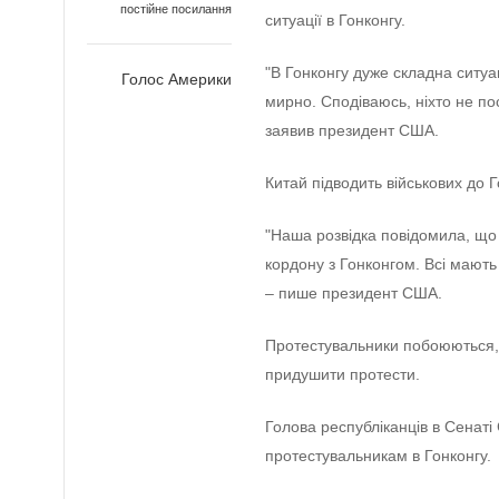
постійне посилання
ситуації в Гонконгу.
"В Гонконгу дуже складна ситуа
Голос Америки
мирно. Сподіваюсь, ніхто не по
заявив президент США.
Китай підводить військових до Г
"Наша розвідка повідомила, що
кордону з Гонконгом. Всі мають 
– пише президент США.
Протестувальники побоюються,
придушити протести.
Голова республіканців в Сенат
протестувальникам в Гонконгу.