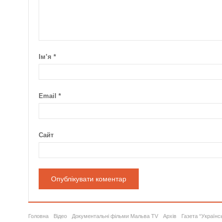
Ім’я
*
Email
*
Сайт
Головна
Відео
Документальні фільми Мальва TV
Архів
Газета “Українс