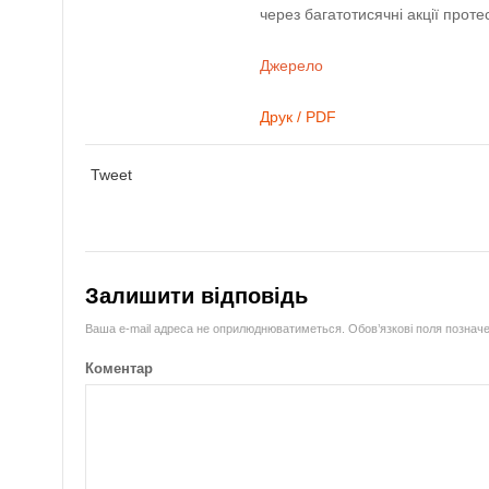
через багатотисячні акції протес
Джерело
Друк / PDF
Tweet
Залишити відповідь
Ваша e-mail адреса не оприлюднюватиметься.
Обов’язкові поля познач
Коментар