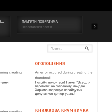
..
ПАМ’ЯТИ ПОБРАТИМА
Відбувся к
Переставився поет п…
19 червня 2
Я
ОГОЛОШЕННЯ
uring creating
An error occured during creating the
thumbnail.
дчення
Потрібні волонтери! Намет "Все для
перемоги" на головному майдані
Харкова запрошує небайдужих
долучатися до чергувань!
КНИЖКОВА КРАМНИЧКА
uring creating