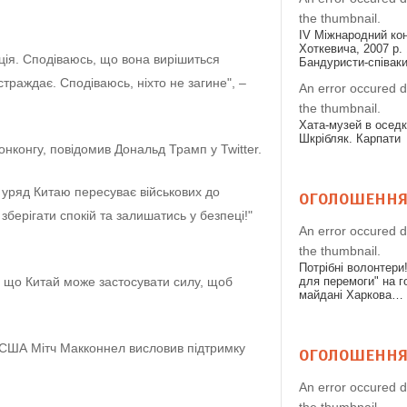
the thumbnail.
IV Міжнародний конк
Хоткевича, 2007 р. 
ція. Сподіваюсь, що вона вирішиться
Бандуристи-співак
страждає. Сподіваюсь, ніхто не загине", –
An error occured d
the thumbnail.
Хата-музей в осед
Шкрібляк. Карпати
онконгу, повідомив Дональд Трамп у Twitter.
 уряд Китаю пересуває військових до
ОГОЛОШЕНН
зберігати спокій та залишатись у безпеці!"
An error occured d
the thumbnail.
Потрібні волонтери
 що Китай може застосувати силу, щоб
для перемоги" на 
майдані Харкова…
і США Мітч Макконнел висловив підтримку
ОГОЛОШЕНН
An error occured d