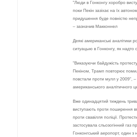
"Люди в Гонконгу хоробро висту
поки Пекін зазіхає на їх автон
придушення буде повністю непри
– зазначив Макконнел
Деякі американські аналітики 
ситуацыю в Гонконгу, як надто 
"Виказуючи байдужість протест
Пекіном, Трамп повторює помил
повстали проти мулл у 2009", –
американського аналітичного ц
Вже одинадцятий тиждень трива
виступають проти поширення вп
проти свавілля поліції. Протест
застосувала сльозогінний газ п
Гонконгський аеропорт, один з 