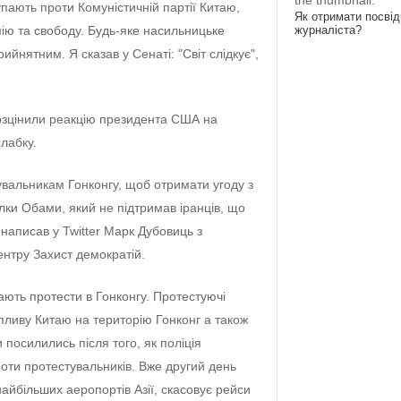
the thumbnail.
пають проти Комуністичній партії Китаю,
Як отримати посві
омію та свободу. Будь-яке насильницьке
журналіста?
йнятним. Я сказав у Сенаті: "Світ слідкує",
розцінили реакцію президента США на
слабку.
увальникам Гонконгу, щоб отримати угоду з
ки Обами, який не підтримав іранців, що
 написав у Twitter Марк Дубовиць з
ентру Захист демократій.
ють протести в Гонконгу. Протестуючі
ливу Китаю на територію Гонконг а також
и посилились після того, як поліція
роти протестувальників. Вже другий день
найбільших аеропортів Азії, скасовує рейси