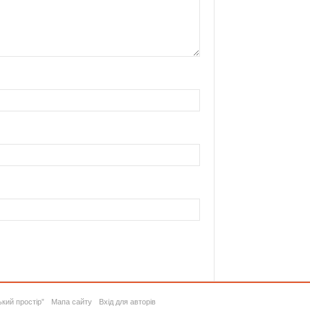
ький простір”
Мапа сайту
Вхід для авторів