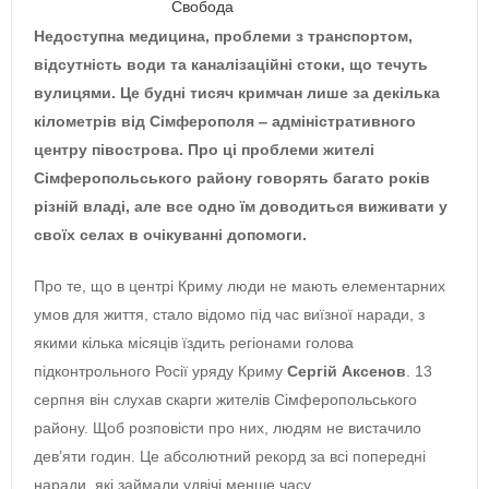
Свобода
Недоступна медицина, проблеми з транспортом,
відсутність води та каналізаційні стоки, що течуть
вулицями. Це будні тисяч кримчан лише за декілька
кілометрів від Сімферополя ‒ адміністративного
центру півострова. Про ці проблеми жителі
Сімферопольського району говорять багато років
різній владі, але все одно їм доводиться виживати у
своїх селах в очікуванні допомоги.
Про те, що в центрі Криму люди не мають елементарних
умов для життя, стало відомо під час виїзної наради, з
якими кілька місяців їздить регіонами голова
підконтрольного Росії уряду Криму
Сергій Аксенов
. 13
серпня він слухав скарги жителів Сімферопольського
району. Щоб розповісти про них, людям не вистачило
дев’яти годин. Це абсолютний рекорд за всі попередні
наради, які займали удвічі менше часу.