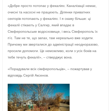
«Добре просто потопає у фекаліях. Каналізації немає,
очисні та насосні не працюють. Ділянки приватних
секторів потопають у фекаліях. І я скажу більше: ці
фекалії стікають у Салгир, який впадає в
Сімферопольське водосховище, і весь Сімферополь їх
п’є. Там не те, що запах, там нереально вже ходити.
Причому ми зверталися до адміністрації неодноразово,
просили допомоги. Це неможливо, коли з усіх боків на
тебе течуть фекалії», ‒ стверджує вона.
«Порадували всіх сімферопольців», ‒ пожартував у
відповідь Сергій Аксенов.