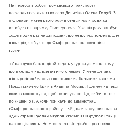
На перебої в роботі громадського транспорту
поскаржилася жителька села Денисівка
Олена Голуб
. За
її словами, у січні цього року в селі змінили розклад
автобуса в напрямку Сімферополя. Уже пів року автобус
ходить один раз на дві години, що незручно, зокрема, для
школярів, які їздять до Сімферополя на позашкільні
гуртки.
«У нас дуже багато дітей ходять у гуртки до міста, тому
що в селах у нас взагалі нічого немає. У мене дитина
шість років займається спортивними бальними танцями.
Представляємо Крим в Анапі та Москві. Я дитину на таксі
возила кожного дня, щоб не кинути це. Це, вибачте, теж
по кишені б’є. А коли приїхали до адміністрації
(Сімферопольського району ‒ КР), нам заступник голови
адміністрації
Руслан Якубов
сказав: ваш футбол і танці
нас не цікавлять. Не можна так. Це діти!» ‒ розповіла