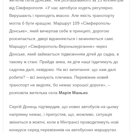
жителів села Донське, теж розташованого за 15 кілометрів
від Сімферополя. «У нас автобуси ходять регулярно.
Вирушають і приходять вчасно. Але якість транспорту
могла б бути кращою. Маршрут 109 «Сімферополь-
Донське», який вичерпав себе в принципі, дорогою
розсипається, двері відчиняються і зачиняються самі.
Маршрут «Сімферополь-Верхньокурганне» через
Донське, який займається підвезенням дітей до садка, в
такому ж стані. Прийде зима, як діти наші їздитимуть до
садочка далі, невідомо. На всі запитання: що нам далі
робити? ‒ всі знизують плечима. Перевізник новий
транспорт не виділяє, бо немає хорошої дороги», ‒
розповіла жителька села
Марія Манько
.
Сергій Донець підтвердив, що нових автобусів на цьому
напрямку немає, і припустив, що, можливо, ситуація
зміниться в жовтні, коли в Мінтрансі проводитимуть нові
конкурси серед перевізників на автобусних маршрутах.