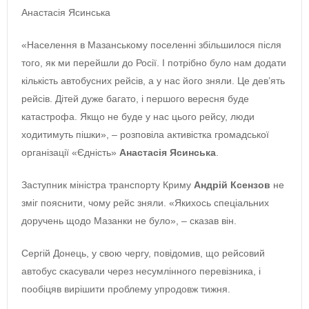
Анастасія Ясинська
«Населення в Мазанському поселенні збільшилося після
того, як ми перейшли до Росії. І потрібно було нам додати
кількість автобусних рейсів, а у нас його зняли. Це дев’ять
рейсів. Дітей дуже багато, і першого вересня буде
катастрофа. Якщо не буде у нас цього рейсу, люди
ходитимуть пішки», ‒ розповіла активістка громадської
організації «Єдність»
Анастасія Ясинська
.
Заступник міністра транспорту Криму
Андрій Ксензов
не
зміг пояснити, чому рейс зняли. «Якихось спеціальних
доручень щодо Мазанки не було», ‒ сказав він.
Сергій Донець, у свою чергу, повідомив, що рейсовий
автобус скасували через несумлінного перевізника, і
пообіцяв вирішити проблему упродовж тижня.