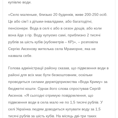
купівлю води.
«Село маленьке, близько 20 будинків, живе 200-250 осіб.
Це або сім’ї з дітьми-інвалідами, або багатодітні,
пенсіонери. Вода в селі є або в сезон дощів, або коли
вона йде з гір. Воду купуємо самі, приблизно 2 тисячі
рублів за шість кубів (кубометрів ‒ КР)», ‒ розповіла
Сергію Аксенову жителька села Мраморне, яка не
назвала себе.
Голова адміністрації району сказав, що підвезення води в
районі для всіх має бути безкоштовним, оскільки
проводиться силами держпідприємства «Вода Криму» за
бюджетні кошти. Однак його слова спростував Сергій
Аксенов. «Я сьогодні отримую повідомлення, що
підвезення води в села мало не по 1,5 тисячі рублів. У
селі Українка людям доводиться купувати воду за 1,5
тисячі рублів за шість кубів. На місяць дві-три таких