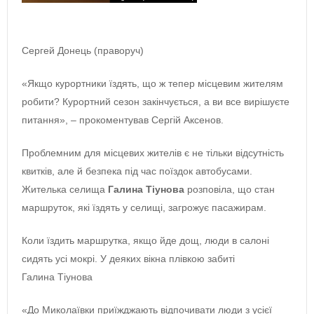
Сергей Донець (праворуч)
«Якщо курортники їздять, що ж тепер місцевим жителям
робити? Курортний сезон закінчується, а ви все вирішуєте
питання», ‒ прокоментував Сергій Аксенов.
Проблемним для місцевих жителів є не тільки відсутність
квитків, але й безпека під час поїздок автобусами.
Жителька селища
Галина Тіунова
розповіла, що стан
маршруток, які їздять у селищі, загрожує пасажирам.
Коли їздить маршрутка, якщо йде дощ, люди в салоні
сидять усі мокрі. У деяких вікна плівкою забиті
Галина Тіунова
«До Миколаївки приїжджають відпочивати люди з усієї