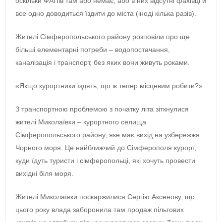
оскільки ФАПів там або немає, або в них відсутні фахівці й
все одно доводиться їздити до міста (іноді кілька разів).
Жителі Сімферопольського району розповіли про ще
більші елементарні потреби ‒ водопостачання,
каналізація і транспорт, без яких вони живуть роками.
«Якщо курортники їздять, що ж тепер місцевим робити?»
З транспортною проблемою з початку літа зіткнулися
жителі Миколаївки ‒ курортного селища
Сімферопольського району, яке має вихід на узбережжя
Чорного моря. Це найближчий до Сімферополя курорт,
куди їдуть туристи і сімферопольці, які хочуть провести
вихідні біля моря.
Жителі Миколаївки поскаржилися Сергію Аксенову, що
цього року влада заборонила там продаж пільгових