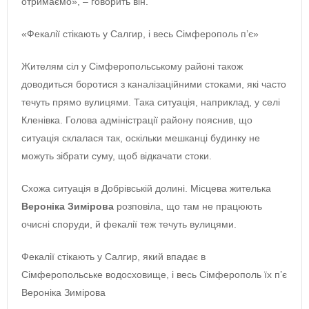
отримаємо», ‒ говорить він.
«Фекалії стікають у Салгир, і весь Сімферополь п’є»
Жителям сіл у Сімферопольському районі також
доводиться боротися з каналізаційними стоками, які часто
течуть прямо вулицями. Така ситуація, наприклад, у селі
Кленівка. Голова адміністрації району пояснив, що
ситуація склалася так, оскільки мешканці будинку не
можуть зібрати суму, щоб відкачати стоки.
Схожа ситуація в Добрівській долині. Місцева жителька
Вероніка Зимірова
розповіла, що там не працюють
очисні споруди, й фекалії теж течуть вулицями.
Фекалії стікають у Салгир, який впадає в
Сімферопольське водосховище, і весь Сімферополь їх п’є
Вероніка Зимірова