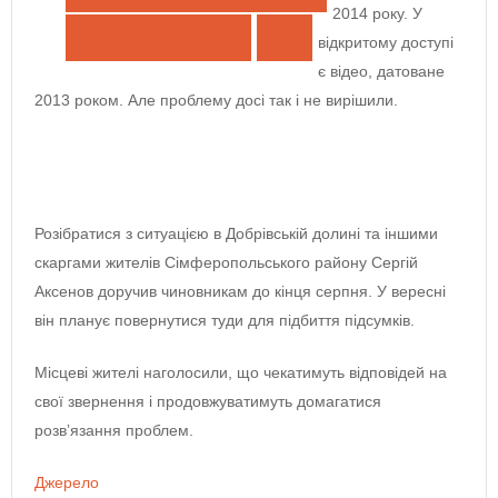
2014 року. У
Поділитися у Twitter
відкритому доступі
є відео, датоване
Поділитися у ВКонтакте
2013 роком. Але проблему досі так і не вирішили.
Поділитись на Odnoklassniki
Надіслати листом
Розібратися з ситуацією в Добрівській долині та іншими
скаргами жителів Сімферопольського району Сергій
Аксенов доручив чиновникам до кінця серпня. У вересні
він планує повернутися туди для підбиття підсумків.
Місцеві жителі наголосили, що чекатимуть відповідей на
свої звернення і продовжуватимуть домагатися
розв’язання проблем.
Джерело