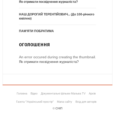
Як отримати посвідчення журналіста?
НАШ ДОРОГИЙ ТЕРЕНТІЙОВИЧ... (До 100-річного
ювілею)
ПАМ’ЯТИ ПОБРАТИМА
ОГОЛОШЕННЯ
An error occured during creating the thumbnail.
Як отримати посвідчення журналіста?
Головна
Відео
Документальні фільми Мальва TV
Архів
Газета “Український простір”
Мапа сайту
Вхід для авторів
©
СНІП