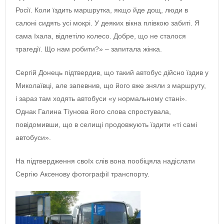
Росії. Коли їздить маршрутка, якщо йде дощ, люди в
салоні сидять усі мокрі. У деяких вікна плівкою забиті. Я
сама їхала, відлетіло колесо. Добре, що не сталося
трагедії. Що нам робити?» ‒ запитала жінка.
Сергій Донець підтвердив, що такий автобус дійсно їздив у
Миколаївці, але запевнив, що його вже зняли з маршруту,
і зараз там ходять автобуси «у нормальному стані».
Однак Галина Тіунова його слова спростувала,
повідомивши, що в селищі продовжують їздити «ті самі
автобуси».
На підтвердження своїх слів вона пообіцяла надіслати
Сергію Аксенову фотографії транспорту.