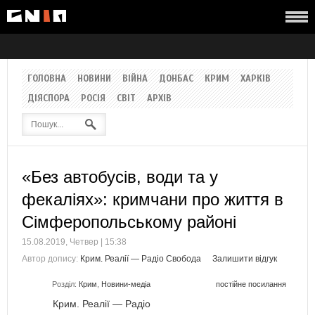
ГОЛОВНА
НОВИНИ
ВІЙНА
ДОНБАС
КРИМ
ХАРКІВ
ДІЯСПОРА
РОСІЯ
СВІТ
АРХІВ
«Без автобусів, води та у
фекаліях»: кримчани про життя в
Сімферопольському районі
15.08.2019, Четвер | 15:38
Автор допису:
Крим. Реалії — Радіо Свобода
Залишити відгук
Розділ:
Крим
,
Новини-медіа
постійне посилання
Крим. Реалії — Радіо