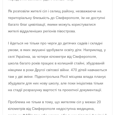
Як розповіли жителі сіл і селищ району, незважаючи на
територіальну близькість до Сімферополя, їм не доступні
багато благ цивілізації, якими можуть користуватися
жителі віддаленіших регіонів півострова.
І йдеться не тільки про черги до дитячих садків і складні
умови, в яких змушені здобувати освіту діти. Наприклад, у
селі Українка, за чотири кілометри від Сімферополя,
школа багато років працює в колишній стайні, збудованій
німцями в роки Другої світової війни. 470 дітей навчаються
там у дві зміни. Підконтрольна Росії місцева влада планує
збудувати для них нову школу, але поки ініціатива тільки
на стадії розрахунку вартості та проєктної документації.
Проблема не тільки в тому, що жителям сіл у межах 20
кілометрів від Сімферополя недоступна медицина,