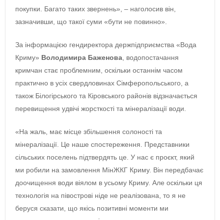
покупки. Багато таких звернень», ‒ наголосив він,
зазначивши, що такої суми «бути не повинно».
За інформацією гендиректора держпідприємства «Вода
Криму»
Володимира Баженова
, водопостачання
кримчан стає проблемним, оскільки останнім часом
практично в усіх свердловинах Сімферопольського, а
також Білогірського та Кіровського районів відзначається
перевищення удвічі жорсткості та мінералізації води.
«На жаль, має місце збільшення солоності та
мінералізації. Це наше спостереження. Представники
сільських поселень підтвердять це. У нас є проєкт, який
ми робили на замовлення МінЖКГ Криму. Він передбачає
доочищення води віялом в усьому Криму. Але оскільки ця
технологія на півострові ніде не реалізована, то я не
беруся сказати, що якісь позитивні моменти ми