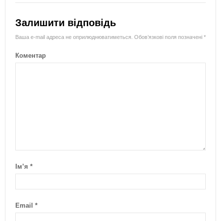
Залишити відповідь
Ваша e-mail адреса не оприлюднюватиметься.
Обов’язкові поля позначені
*
Коментар
Ім’я
*
Email
*