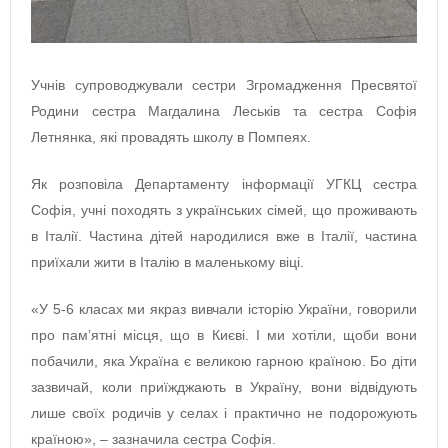
Учнів супроводжували сестри Згромадження Пресвятої
Родини сестра Магдалина Леськів та сестра Софія
Летнянка, які провадять школу в Помпеях.
Як розповіла Департаменту інформації УГКЦ сестра
Софія, учні походять з українських сімей, що проживають
в Італії. Частина дітей народилися вже в Італії, частина
приїхали жити в Італію в маленькому віці.
«У 5-6 класах ми якраз вивчали історію України, говорили
про пам’ятні місця, що в Києві. І ми хотіли, щоби вони
побачили, яка Україна є великою гарною країною. Бо діти
зазвичай, коли приїжджають в Україну, вони відвідують
лише своїх родичів у селах і практично не подорожують
країною», – зазначила сестра Софія.