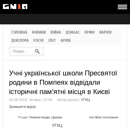
ГОЛОВНА
НОВИНИ
ВІЙНА
ДОНБАС
КРИМ
ХАРКІВ
ДІЯСПОРА
РОСІЯ
СВІТ
АРХІВ
Учні української школи Пресвятої
родини в Помпеях відвідали
історичні пам’ятні місця в Києві
15.08.2019, Четвер | 10:44
Автор допису:
УГКЦ
Залишити відгук
Розділ:
Новини-медіа
,
Церква
постійне посилання
УГКЦ