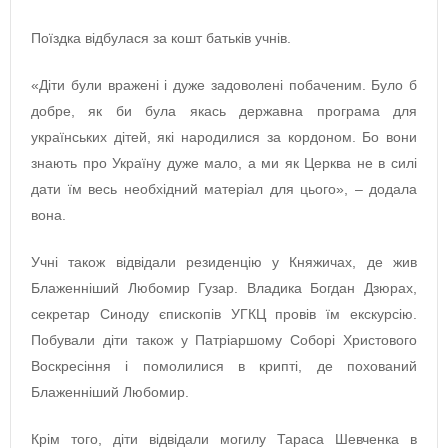
Поїздка відбулася за кошт батьків учнів.
«Діти були вражені і дуже задоволені побаченим. Було б
добре, як би була якась державна програма для
українських дітей, які народилися за кордоном. Бо вони
знають про Україну дуже мало, а ми як Церква не в силі
дати їм весь необхідний матеріал для цього», – додала
вона.
Учні також відвідали резиденцію у Княжичах, де жив
Блаженніший Любомир Гузар. Владика Богдан Дзюрах,
секретар Синоду єпископів УГКЦ провів їм екскурсію.
Побували діти також у Патріаршому Соборі Христового
Воскресіння і помолилися в крипті, де похований
Блаженніший Любомир.
Крім того, діти відвідали могилу Тараса Шевченка в