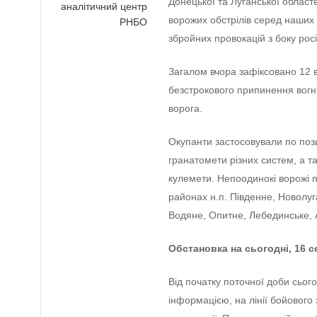
Донецької та Луганської област
аналітичний центр
ворожих обстрілів серед наших
РНБО
збройних провокацій з боку росі
Загалом вчора зафіксовано 12 
безстрокового припинення вогню
ворога.
Окупанти застосовували по поз
гранатомети різних систем, а т
кулемети. Непоодинокі ворожі п
районах н.п. Південне, Новолуг
Водяне, Опитне, Лебединське, А
Обстановка на сьогодні, 16 с
Від початку поточної доби сьог
інформацією, на лінії бойового 