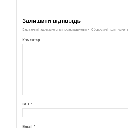
Залишити відповідь
Ваша e-mail адреса не оприлюднюватиметься.
Обов’язкові поля познач
Коментар
Ім’я
*
Email
*