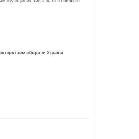
ько-окупаційних військ на лінії бойового
ністерством оборони України