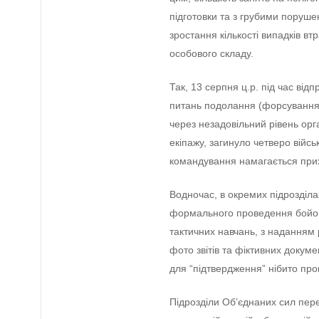
підготовки та з грубими поруше
зростання кількості випадків втр
особового складу.
Так, 13 серпня ц.р. під час від
питань подолання (форсування)
через незадовільний рівень орг
екіпажу, загинуло четверо війсь
командування намагається при
Водночас, в окремих підрозділа
формального проведення бойової
тактичних навчань, з наданням
фото звітів та фіктивних докуме
для “підтвердження” нібито про
Підрозділи Об’єднаних сил пере