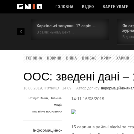
ГОЛОВНА
ВІДЕО
ВАРТЕ УВАГИ
Харківські завулки. 17 серія.…
Як от
журна
В самісінькому цент…
Відпов
ГОЛОВНА
НОВИНИ
ВІЙНА
ДОНБАС
КРИМ
ХАРКІВ
ООС: зведені дані –
16.08.2019, П’ятниця | 14:09
Автор допису:
Інформаційно-ана
Розділ:
Війна
,
Новини-
14:11 16/08/2019
медіа
постійне посилання
15 серпня в районі відсічі та с
Інформаційно-