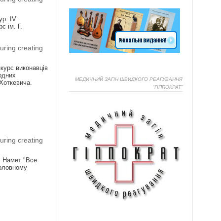
ур. IV
с ім. Г.
uring creating
нкурс виконавців
одних
МЕДИЧНИЙ ЗАГІН ШВИДКОГО РЕАГУВАННЯ
 Хоткевича.
“ГІППОКРАТ”
Я
uring creating
! Намет "Все
головному
Я