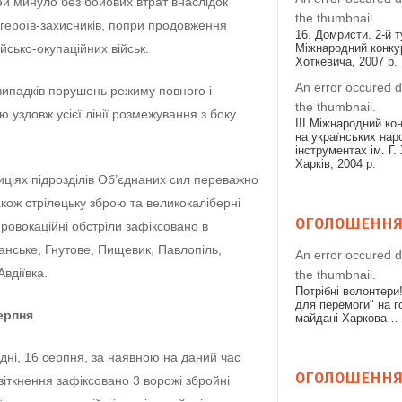
ей минуло без бойових втрат внаслідок
the thumbnail.
 героїв-захисників, попри продовження
16. Домристи. 2-й т
йсько-окупаційних військ.
Міжнародний конкур
Хоткевича, 2007 р.
An error occured d
випадків порушень режиму повного і
the thumbnail.
 уздовж усієї лінії розмежування з боку
ІІІ Міжнародний ко
на українських нар
інструментах ім. Г.
Харків, 2004 р.
иціях підрозділів Об’єднаних сил переважно
акож стрілецьку зброю та великокаліберні
ОГОЛОШЕНН
ровокаційні обстріли зафіксовано в
анське, Гнутове, Пищевик, Павлопіль,
An error occured d
вдіївка.
the thumbnail.
Потрібні волонтери
для перемоги" на 
ерпня
майдані Харкова…
одні, 16 серпня, за наявною на даний час
ОГОЛОШЕНН
зіткнення зафіксовано 3 ворожі збройні