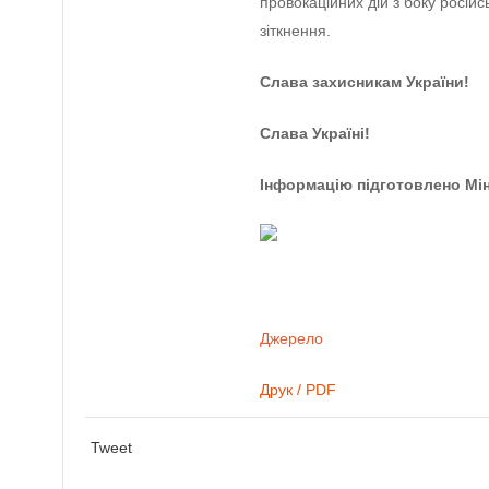
провокаційних дій з боку російс
зіткнення.
Слава захисникам України!
Слава Україні!
Інформацію підготовлено Мі
Джерело
Друк / PDF
Tweet