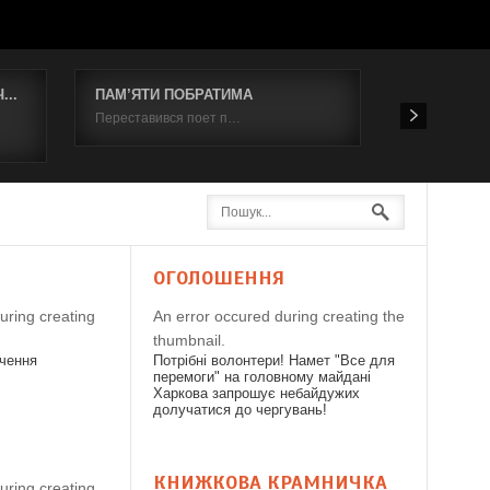
..
ПАМ’ЯТИ ПОБРАТИМА
Відбувся к
Переставився поет п…
19 червня 2
Я
ОГОЛОШЕННЯ
uring creating
An error occured during creating the
thumbnail.
дчення
Потрібні волонтери! Намет "Все для
перемоги" на головному майдані
Харкова запрошує небайдужих
долучатися до чергувань!
КНИЖКОВА КРАМНИЧКА
uring creating