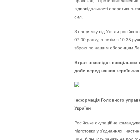
провокації. Противник здійснив 
відповідальності оперативно-та
сил.
З напрямку від Ужівки російсько
07.00 ранку, а потім з 10.35 ру
зброю по нашим оборонцям Леб
Втрат внаслідок прицільних 
доби серед наших героїв-зах
Інформація Головного управл
України
Російське окупаційне командува
підготовки у з’єднаннях і частин
цим, більшість занять на поліг