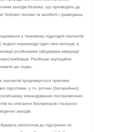
ннями заходів безпеки, що призводить до
ат бойової техніки та загибелі і травмувань
працювання у танковому підрозділі окупантів
 водної перешкоди один танк затонув, а
анізації російськими офіцерами евакуації
ковослужбовців. Російське окупаційне
ховати цю подію.
х окупантів продовжується практика
 підготовки, у т.ч. ротних (батарейних)
 російському командуванню постановочних
нтів на списання боєприпасів і пального
ведених заходів.
бувають напоготові до підступних та