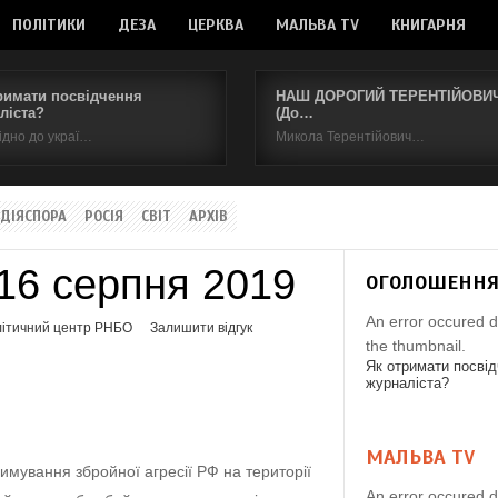
ПОЛІТИКИ
ДЕЗА
ЦЕРКВА
МАЛЬВА TV
КНИГАРНЯ
римати посвідчення
НАШ ДОРОГИЙ ТЕРЕНТІЙОВИЧ.
ліста?
(До…
ідно до украї…
Микола Терентійович…
ДІЯСПОРА
РОСІЯ
СВІТ
АРХІВ
 16 серпня 2019
ОГОЛОШЕНН
An error occured d
літичний центр РНБО
Залишити відгук
the thumbnail.
Як отримати посві
журналіста?
МАЛЬВА TV
тримування збройної агресії РФ на території
An error occured d