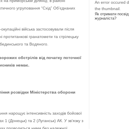
їх на приморській ділянці, в районі
An error occured d
ктичного угруповання “Схід” Об’єднаних
the thumbnail.
Як отримати посві
журналіста?
-окупаційні війська застосовували після
чні протитанкові гранатомети та стрілецьку
единського та Водяного.
ворожих обстрілів від початку поточної
исників немає.
іння розвідки Міністерства оборони
ння нарощує інтенсивність заходів бойової
ах 1 (Донецьк) та 2 (Луганськ) АК. У зв’язку з
онах проводиться ними без належної