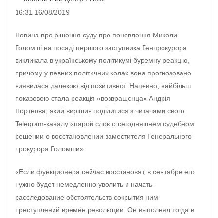
16:31 16/08/2019
Новина про рішення суду про поновлення Миколи
Голомші на посаді першого заступника Генпрокурора
викликала в українському політикумі буремну реакцію,
причому у певних політичних колах вона прогнозовано
виявилася далекою від позитивної. Напевно, найбільш
показовою стала реакція «возвращєнца» Андрія
Портнова, який вирішив поділитися з читачами свого
Telegram-каналу «парой слов о сегодняшнем судебном
решении о восстановлении заместителя Генерального
прокурора Голомши».
«Если функционера сейчас восстановят, в сентябре его
нужно будет немедленно уволить и начать
расследование обстоятельств сокрытия ним
преступлений времён революции. Он выполнял тогда в