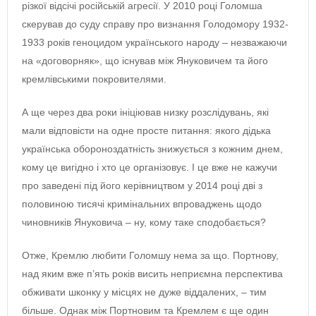
різкої відсічі російській агресії. У 2010 році Голомша
скерував до суду справу про визнання Голодомору 1932-
1933 років геноцидом українського народу – незважаючи
на «договорняк», що існував між Януковичем та його
кремлівськими покровителями.
А ще через два роки ініціював низку розслідувань, які
мали відповісти на одне просте питання: якого дідька
українська обороноздатність знижується з кожним днем,
кому це вигідно і хто це організовує. І це вже не кажучи
про заведені під його керівництвом у 2014 році дві з
половиною тисячі кримінальних впроваджень щодо
чиновників Януковича – ну, кому таке сподобається?
Отже, Кремлю любити Голомшу нема за що. Портнову,
над яким вже п’ять років висить неприємна перспектива
обживати шконку у місцях не дуже віддалених, – тим
більше. Однак між Портновим та Кремлем є ще один