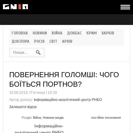
ГОЛОВНА
НОВИНИ
ВІЙНА
ДОНБАС
КРИМ
ХАРКІВ
ДІЯСПОРА
РОСІЯ
СВІТ
АРХІВ
ПОВЕРНЕННЯ ГОЛОМШІ: ЧОГО
БОЇТЬСЯ ПОРТНОВ?
16.08.2019, П’ятниця | 16:39
Автор допису:
Інформаційно-аналітичний центр РНБО
Залишити відгук
Розділ:
Війна
,
Новини-медіа
постійне посилання
Інформаційно-
аналітичний центр РНБО