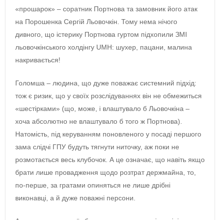
«прошарок» – соратник Портнова та замовник його атак
на Порошенка Сергій Льовочкін. Тому нема нічого
дивного, що істерику Портнова гуртом підхопили ЗМІ
льовочкінського холдінгу UMH: шухер, пацани, малина
накривається!
Голомша – людина, що дуже поважає системний підхід:
тож є ризик, що у своїх розслідуваннях він не обмежиться
«шестірками» (що, може, і влаштувало б Льовочкіна –
хоча абсолютно не влаштувало б того ж Портнова).
Натомість, під керуванням поновленого у посаді першого
зама слідчі ГПУ будуть тягнути ниточку, аж поки не
розмотається весь клубочок. А це означає, що навіть якщо
брати лише провадження щодо розтрат держмайна, то,
по-перше, за гратами опиняться не лише дрібні
виконавці, а й дуже поважні персони.