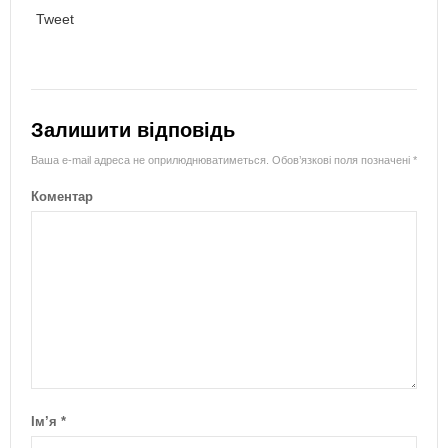
Tweet
Залишити відповідь
Ваша e-mail адреса не оприлюднюватиметься.
Обов’язкові поля позначені
*
Коментар
Ім’я
*