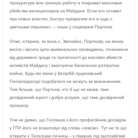
прокуратуре всю грязную работу и покрывал массовые
убийства милиционеров на Майдане. Если его оставят
при новых властях, быстро превратим его в чудо с
цветными перьями», – пише у соцмережі Портнов.
Отже, істерика, як вона є. Звичайно, Портнову, на якому
висіло і висить купа кримінальних проваджень, починаючи
від державної зради та причетності до масових вбивств
активістів Майдану і закінчуючи банальною розтратою
майна, будь-які зміни у беззубій луценківській
Генпрокуратурі подобатися не можуть за визначенням.
Тим більше, що Портнов, хто б що не казав, таки
досвідчений юрист і добре розуміє, що таке досвідчений
прокурор.
Тож не дивно, що Голомша з його професійним досвідом
у ГПУ його не влаштовує від слова «зовсім». Тут не те що
істерити у Телеграмі почнеш – у лікарню під заспокійливі