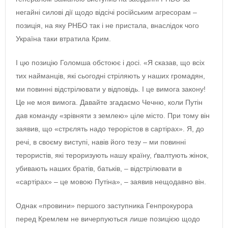
негайні силові дії щодо відсічі російським агресорам –
позиція, на яку РНБО так і не пристала, внаслідок чого
Україна таки втратила Крим.
І цю позицію Голомша обстоює і досі. «Я сказав, що всіх
тих найманців, які сьогодні стріляють у наших громадян,
ми повинні відстрілювати у відповідь. І це вимога закону!
Це не моя вимога. Давайте згадаємо Чечню, коли Путін
дав команду «зрівняти з землею» ціле місто. При тому він
заявив, що «стрєлять надо терорістов в сартірах». Я, до
речі, в своєму виступі, навів його тезу – ми повинні
терористів, які тероризують нашу країну, ґвалтують жінок,
убивають наших братів, батьків, – відстрілювати в
«сартірах» – це мовою Путіна», – заявив нещодавно він.
Однак «провини» першого заступника Генпрокурора
перед Кремлем не вичерпуються лише позицією щодо