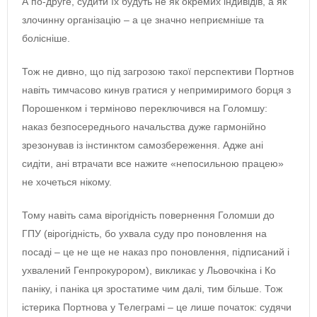
А по-друге, судити їх будуть не як окремих індивідів, а як
злочинну організацію – а це значно неприємніше та
болісніше.
Тож не дивно, що під загрозою такої перспективи Портнов
навіть тимчасово кинув гратися у непримиримого борця з
Порошенком і терміново переключився на Голомшу:
наказ безпосереднього начальства дуже гармонійно
зрезонував із інстинктом самозбереження. Адже ані
сидіти, ані втрачати все нажите «непосильною працею»
не хочеться нікому.
Тому навіть сама вірогідність повернення Голомши до
ГПУ (вірогідність, бо ухвала суду про поновлення на
посаді – це не ще не наказ про поновлення, підписаний і
ухвалений Генпрокурором), викликає у Льовочкіна і Ко
паніку, і паніка ця зростатиме чим далі, тим більше. Тож
істерика Портнова у Телеграмі – це лише початок: судячи