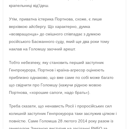
крапельниці від’їдеш.
Утім, приватна істерика Портнова, схоже, є лише
верхівкою айсбергу. Що характерно, думка
«возвращєнца» до смішного співпадає з думкою
російського Басманного суду, який ще два роки тому
наклав на Голомшу заочний арешт.
Тобто небезпеку, яку становить перший заступник
Генпрокурора, Портнов і країна-агресор оцінюють
приблизно однаково, що вже саме по собі може багато
що свідчити про Голомшу (кажучи рідною мовою
Портнова, «хорошие сапоги, надо брать»).
Треба сказати, що ненависть Росії і проросійських сил
колишній заступник Генпрокурора таки заслужив цілком і
повністю. Саме Голомша 28 лютого 2014 року разом із
генералом Заманою виступив на засіданні РНБО за