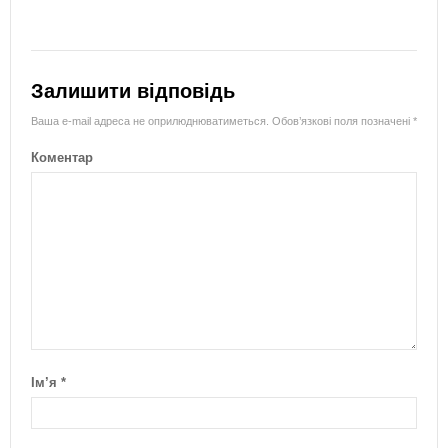
Залишити відповідь
Ваша e-mail адреса не оприлюднюватиметься.
Обов’язкові поля позначені
*
Коментар
Ім’я
*