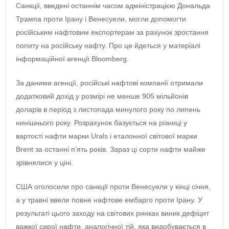
Санкції, введені останнім часом адміністрацією Дональда
Трампа проти Ірану і Венесуели, могли допомогти
російським нафтовим експортерам за рахунок зростання
попиту на російську нафту. Про це йдеться у матеріалі
інформаційної агенції Bloomberg.
За даними агенції, російські нафтові компанії отримали
додатковий дохід у розмірі не менше 905 мільйонів
доларів в період з листопада минулого року по липень
нинішнього року. Розрахунок базується на різниці у
вартості нафти марки Urals і еталонної світової марки
Brent за останні п’ять років. Зараз ці сорти нафти майже
зрівнялися у ціні.
США оголосили про санкції проти Венесуели у кінці січня,
а у травні ввели повне нафтове ембарго проти Ірану. У
результаті цього заходу на світових ринках виник дефіцит
важкої сирої нафти, аналогічної тій, яка видобувається в