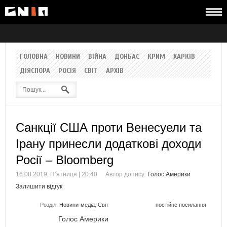
ГОЛОВНА
НОВИНИ
ВІЙНА
ДОНБАС
КРИМ
ХАРКІВ
ДІЯСПОРА
РОСІЯ
СВІТ
АРХІВ
Санкції США проти Венесуели та
Ірану принесли додаткові доходи
Росії – Bloomberg
16.08.2019, П’ятниця | 20:40
Автор допису:
Голос Америки
Залишити відгук
Розділ:
Новини-медіа
,
Світ
постійне посилання
Голос Америки