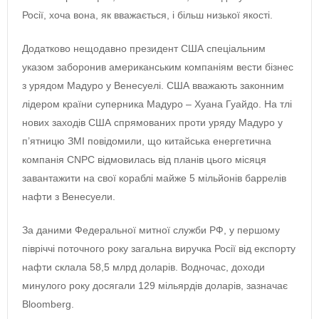
Росії, хоча вона, як вважається, і більш низької якості.
Додатково нещодавно президент США спеціальним
указом заборонив американським компаніям вести бізнес
з урядом Мадуро у Венесуелі. США вважають законним
лідером країни суперника Мадуро – Хуана Гуайдо. На тлі
нових заходів США спрямованих проти уряду Мадуро у
п’ятницю ЗМІ повідомили, що китайська енергетична
компанія CNPC відмовилась від планів цього місяця
завантажити на свої кораблі майже 5 мільйонів баррелів
нафти з Венесуели.
За даними Федеральної митної служби РФ, у першому
півріччі поточного року загальна виручка Росії від експорту
нафти склала 58,5 млрд доларів. Водночас, доходи
минулого року досягали 129 мільярдів доларів, зазначає
Bloomberg.