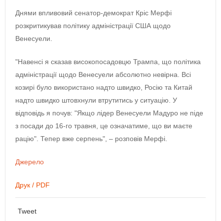
Днями впливовий сенатор-демократ Кріс Мерфі
розкритикував політику адміністрації США щодо
Венесуели.
"Навенсі я сказав високопосадовцю Трампа, що політика
адміністрації щодо Венесуели абсолютно невірна. Всі
козирі було використано надто швидко, Росію та Китай
надто швидко штовхнули втрутитись у ситуацію. У
відповідь я почув: "Якщо лідер Венесуели Мадуро не піде
з посади до 16-го травня, це означатиме, що ви маєте
рацію". Тепер вже серпень", – розповів Мерфі.
Джерело
Друк / PDF
Tweet