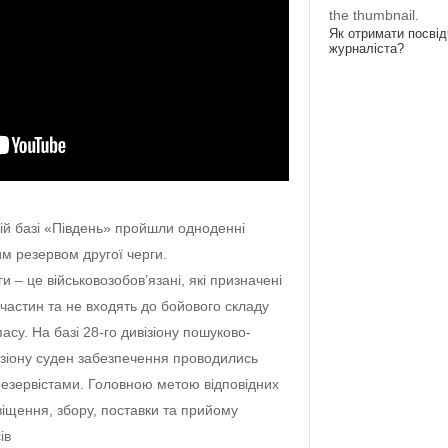
the thumbnail.
Як отримати посві
журналіста?
ій базі «Південь» пройшли одноденні
им резервом другої черги.
 – це військовозобов’язані, які призначені
частин та не входять до бойового складу
асу. На базі 28-го дивізіону пошуково-
ізіону суден забезпечення проводились
резервістами. Головною метою відповідних
віщення, збору, поставки та прийому
ів