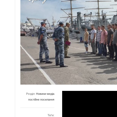
Розділ:
Новини-медіа
постійне посилання
Теґи: