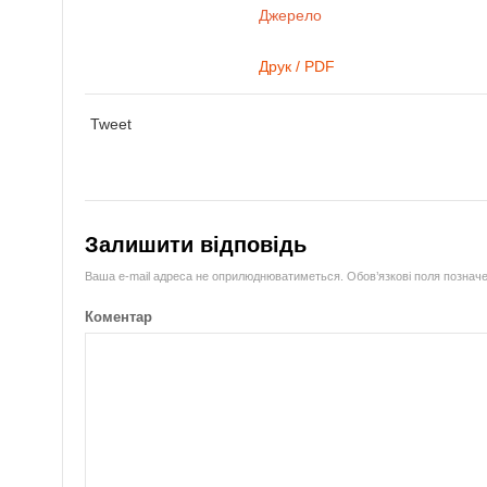
Джерело
Друк / PDF
Tweet
Залишити відповідь
Ваша e-mail адреса не оприлюднюватиметься.
Обов’язкові поля познач
Коментар