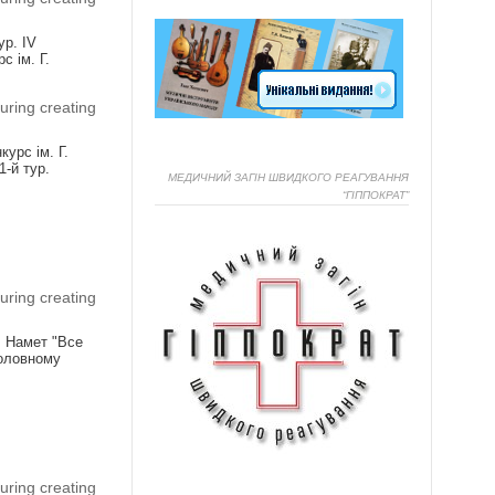
ур. IV
с ім. Г.
uring creating
урс ім. Г.
1-й тур.
МЕДИЧНИЙ ЗАГІН ШВИДКОГО РЕАГУВАННЯ
“ГІППОКРАТ”
Я
uring creating
! Намет "Все
головному
Я
uring creating