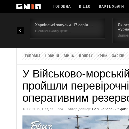
ГОЛОВНА
ВІДЕО
ВАРТЕ УВАГИ
Харківські завулки. 17 серія.…
Як от
журна
В самісінькому цент…
Відпов
ГОЛОВНА
НОВИНИ
ВІЙНА
ДОНБАС
КРИМ
ХАРКІВ
У Військово-морській
пройшли перевірочні
оперативним резерв
18.08.2019, Неділя | 1:24
Автор допису:
TV Міноборони "Бриз"