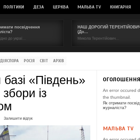
ПОЛІТИКИ
ДЕЗА
ЦЕРКВА
МАЛЬВА TV
КНИГАРНЯ
римати посвідчення
НАШ ДОРОГИЙ ТЕРЕНТІЙОВИЧ.
ліста?
(До…
ідно до украї…
Микола Терентійович…
ДІЯСПОРА
РОСІЯ
СВІТ
АРХІВ
 базі «Південь»
ОГОЛОШЕНН
 збори із
An error occured d
the thumbnail.
ом
Як отримати посві
журналіста?
Залишити відгук
МАЛЬВА TV
An error occured d