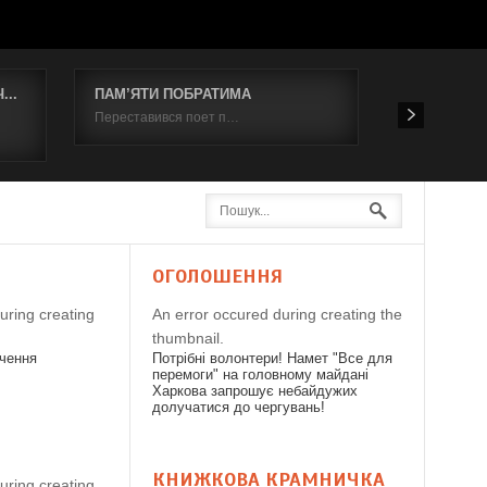
..
ПАМ’ЯТИ ПОБРАТИМА
Відбувся к
Переставився поет п…
19 червня 2
Я
ОГОЛОШЕННЯ
uring creating
An error occured during creating the
thumbnail.
дчення
Потрібні волонтери! Намет "Все для
перемоги" на головному майдані
Харкова запрошує небайдужих
долучатися до чергувань!
КНИЖКОВА КРАМНИЧКА
uring creating