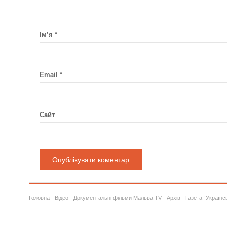
Ім’я
*
Email
*
Сайт
Головна
Відео
Документальні фільми Мальва TV
Архів
Газета “Українс