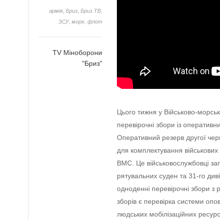
армія
,
Бриз
,
Бриз ТВ
,
ЗСУ
,
море
,
флот
TV Міноборони
"Бриз"
Цього тижня у Військово-морськ
перевірочні збори із оперативн
Оперативний резерв другої черги
для комплектування військових 
ВМС. Це військовослужбовці зап
рятувальних суден та 31-го див
одноденні перевірочні збори з 
зборів є перевірка системи опо
людських мобілізаційних ресурс