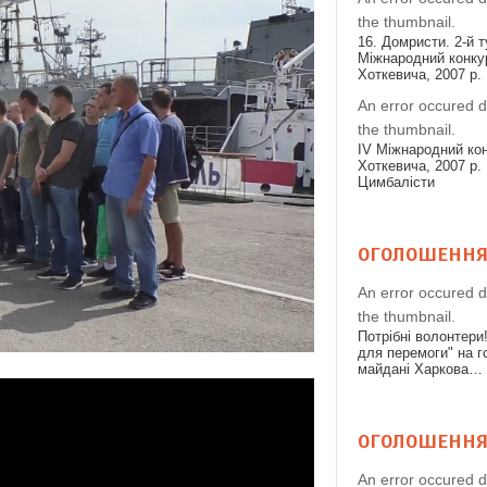
the thumbnail.
16. Домристи. 2-й т
Міжнародний конкур
Хоткевича, 2007 р.
An error occured d
the thumbnail.
IV Міжнародний конк
Хоткевича, 2007 р. 
Цимбалісти
ОГОЛОШЕНН
An error occured d
the thumbnail.
Потрібні волонтери
для перемоги" на 
майдані Харкова…
ОГОЛОШЕНН
An error occured d