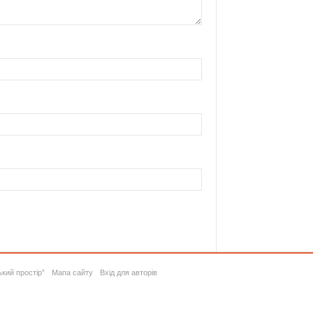
ький простір”
Мапа сайту
Вхід для авторів