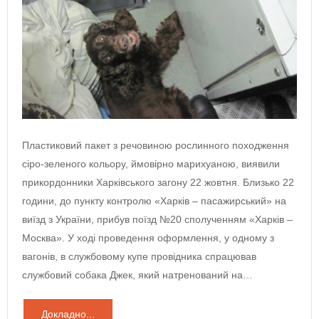
Пластиковий пакет з речовиною рослинного походження
сіро-зеленого кольору, ймовірно марихуаною, виявили
прикордонники Харківського загону 22 жовтня. Близько 22
години, до пункту контролю «Харків – пасажирський» на
виїзд з України, прибув поїзд №20 сполученням «Харків –
Москва». У ході проведення оформлення, у одному з
вагонів, в службовому купе провідника спрацював
службовий собака Джек, який натренований на…
Докладно...