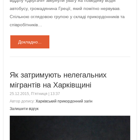
відділу «Дергачі» звернули увагу на поведінку водія
автобусу, громадянина Греції, який помітно нервував.
Спільною оглядовою групою у складі прикордонників та
співробітників…
Докладно...
Як затримують нелегальних
мігрантів на Харківщині
25.12.2015, П’ятниця | 13:37
Автор допису:
Харківський прикордонний загін
Залишити відгук