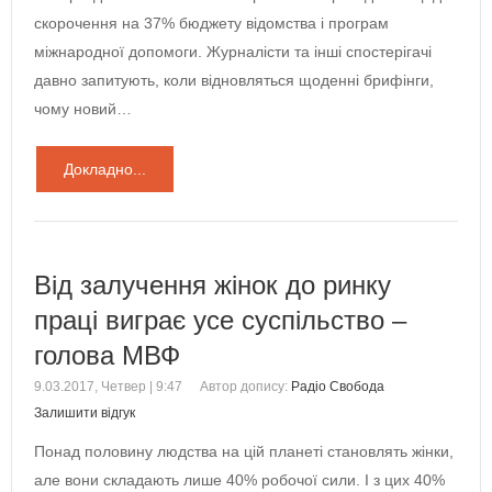
скорочення на 37% бюджету відомства і програм
міжнародної допомоги. Журналісти та інші спостерігачі
давно запитують, коли відновляться щоденні брифінги,
чому новий…
Докладно...
Від залучення жінок до ринку
праці виграє усе суспільство –
голова МВФ
9.03.2017, Четвер | 9:47
Автор допису:
Радіо Свобода
Залишити відгук
Понад половину людства на цій планеті становлять жінки,
але вони складають лише 40% робочої сили. І з цих 40%