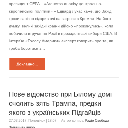
президент CEPA – «Агенства аналізу центрально-
європейської політики» – Едвард Лукас каже, що Захід
трохи запізно відкрив очі на загрози з Кремля. На його
думку, великі західні країни дійсно «прокинулись», коли
побачили втручання Росії в президентські вибори США. В
інтерв’ю «Голосу Америки» експерт говорить про те, як
треба боротися з…
Докладно...
Нове відомство при Білому домі
очолить зять Трампа, предки
якого з українських Підгайців
27.03.2017, Понеділок | 18:07
Автор допису:
Радіо Свобода
Залишити відгук