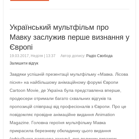
Український мультфільм про
Мавку заслужив перше визнання у
Європі
19.03.2017, Неділя | 13:37
Автор допису:
Радіо Свобода
Залишити відгук
Завдяки успішній презентації мультфільму «Мавка. Лісова
пісня» на найбільшому анімаційному форумі Європи
Cartoon Movie, де Україна була представлена вперше,
продюсери отримали багато схвальних відгуків та
пропозицій співпраці від професіоналів з Європи. Про це
повідомляє провідне анімаційне видання Animation
Magazine. Головна героїня мультфільму Мавка
прикрасила березневу обкладинку цього видання
(офіційного партнера заходу), яке великим тиражем