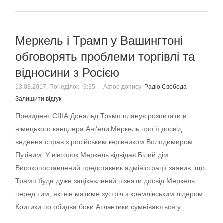
Меркель і Трамп у Вашингтоні
обговорять проблеми торгівлі та
відносини з Росією
13.03.2017, Понеділок | 9:35
Автор допису:
Радіо Свобода
Залишити відгук
Президент США Дональд Трамп планує розпитати в
німецького канцлера Анґели Меркель про її досвід
ведення справ з російським керівником Володимиром
Путіним. У вівторок Меркель відвідає Білий дім.
Високопоставлений представник адміністрації заявив, що
Трамп буде дуже зацікавлений пізнати досвід Меркель
перед тим, які він матиме зустріч з кремлівським лідером.
Критики по обидва боки Атлантики сумніваються у…