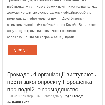
Трампа і канцлера Німеччини Анґели Меркель, яка
відбудеться у п’ятницю в Білому домі, низка колишніх глав
держав і урядів, високопоставлених офіційних осіб, які
належать до неформальної групи «Друзі України»,
закликали лідерів: «Не забувайте про Крим!». Вони також
хочуть, щоб Трамп висловив чітке і особисте
зобов’язання, що він збереже санкції проти…
Докладно...
Громадські організації виступають
проти законопроекту Порошенка
про подвійне громадянство
16.03.2017, Четвер | 9:37
Автор допису:
Радіо Свобода
Залишити відгук