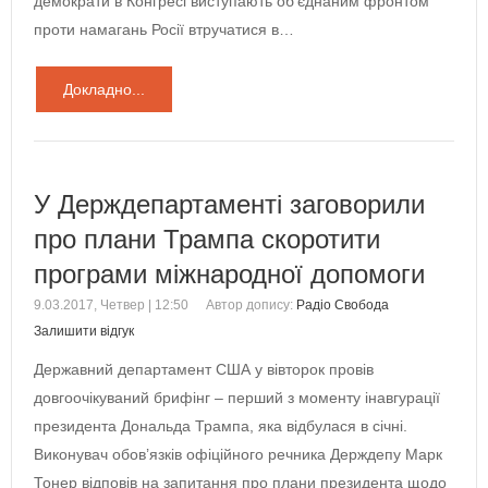
демократи в Конгресі виступають об’єднаним фронтом
проти намагань Росії втручатися в…
Докладно...
У Держдепартаменті заговорили
про плани Трампа скоротити
програми міжнародної допомоги
9.03.2017, Четвер | 12:50
Автор допису:
Радіо Свобода
Залишити відгук
Державний департамент США у вівторок провів
довгоочікуваний брифінг – перший з моменту інавгурації
президента Дональда Трампа, яка відбулася в січні.
Виконувач обов’язків офіційного речника Держдепу Марк
Тонер відповів на запитання про плани президента щодо