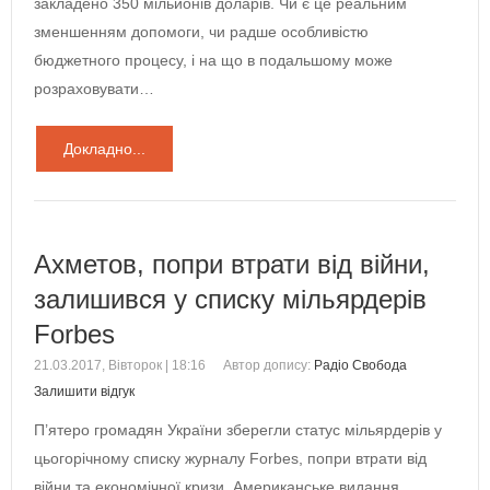
закладено 350 мільйонів доларів. Чи є це реальним
зменшенням допомоги, чи радше особливістю
бюджетного процесу, і на що в подальшому може
розраховувати…
Докладно...
Ахметов, попри втрати від війни,
залишився у списку мільярдерів
Forbes
21.03.2017, Вівторок | 18:16
Автор допису:
Радіо Свобода
Залишити відгук
П’ятеро громадян України зберегли статус мільярдерів у
цьогорічному списку журналу Forbes, попри втрати від
війни та економічної кризи. Американське видання