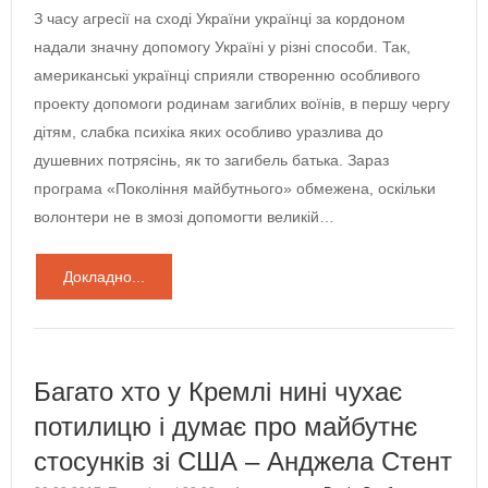
З часу агресії на сході України українці за кордоном
надали значну допомогу Україні у різні способи. Так,
американські українці сприяли створенню особливого
проекту допомоги родинам загиблих воїнів, в першу чергу
дітям, слабка психіка яких особливо уразлива до
душевних потрясінь, як то загибель батька. Зараз
програма «Покоління майбутнього» обмежена, оскільки
волонтери не в змозі допомогти великій…
Докладно...
Багато хто у Кремлі нині чухає
потилицю і думає про майбутнє
стосунків зі США – Анджела Стент