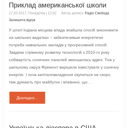
Приклад американської школи
27.03.2017, Понеділок | 12:02
Автор допису:
Радіо Свобода
Залишити відгук
У штаті Індіана місцева влада знайшла спосіб зекономити
на шкільних видатках – забезпечивши енергетичні
потреби навчальних закладів у прогресивний спосіб.
Завдяки стрімкому розвитку технологій з 2010-го року
собівартість сонячних панелей зменшилась вдвічі. Тож у
шкільному окрузі Фремонт вирішили інвестувати у сонячну
енергію. І хоча капіталовкладення окупиться не скоро,
там думають про майбутнє і впевнені, що…
Докладно...
Українська діаспора в США