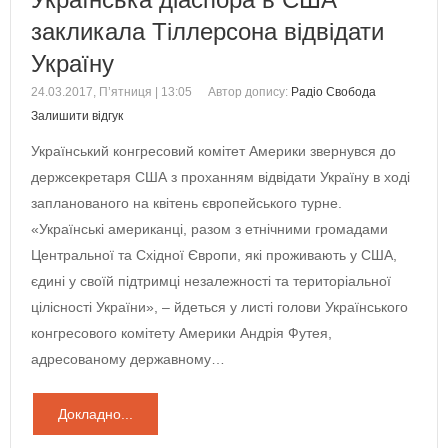
закликала Тіллерсона відвідати
Україну
24.03.2017, П’ятниця | 13:05
Автор допису:
Радіо Свобода
Залишити відгук
Український конгресовий комітет Америки звернувся до
держсекретаря США з проханням відвідати Україну в ході
запланованого на квітень європейського турне.
«Українські американці, разом з етнічними громадами
Центральної та Східної Європи, які проживають у США,
єдині у своїй підтримці незалежності та територіальної
цілісності України», – йдеться у листі голови Українського
конгресового комітету Америки Андрія Футея,
адресованому державному…
Докладно...