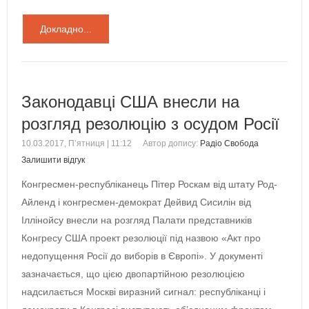
Докладно...
Законодавці США внесли на
розгляд резолюцію з осудом Росії
10.03.2017, П’ятниця | 11:12
Автор допису:
Радіо Свобода
Залишити відгук
Конгресмен-республіканець Пітер Роскам від штату Род-
Айленд і конгресмен-демократ Дейвид Сисилін від
Іллінойсу внесли на розгляд Палати представників
Конгресу США проект резолюції під назвою «Акт про
недопущення Росії до виборів в Європі». У документі
зазначається, що цією двопартійною резолюцією
надсилається Москві виразний сигнал: республіканці і