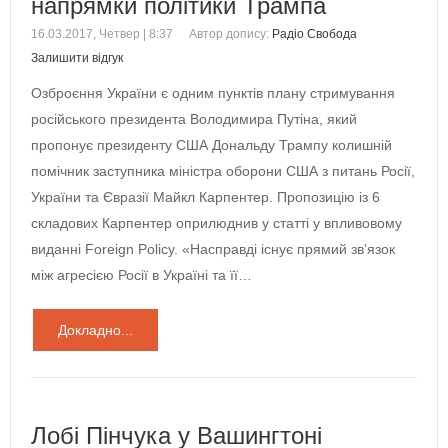
напрямки політики Трампа
16.03.2017, Четвер | 8:37
Автор допису:
Радіо Свобода
Залишити відгук
Озброєння України є одним пунктів плану стримування
російського президента Володимира Путіна, який
пропонує президенту США Дональду Трампу колишній
помічник заступника міністра оборони США з питань Росії,
України та Євразії Майкл Карпентер. Пропозицію із 6
складових Карпентер оприлюднив у статті у впливовому
виданні Foreign Policy. «Насправді існує прямий зв’язок
між агресією Росії в Україні та її…
Докладно...
Лобі Пінчука у Вашингтоні