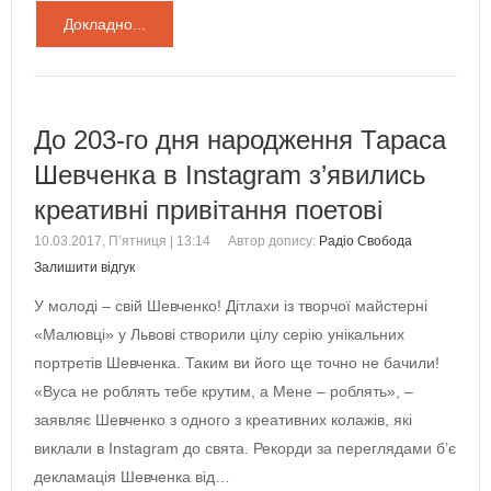
Докладно...
До 203-го дня народження Тараса
Шевченка в Instagram з’явились
креативні привітання поетові
10.03.2017, П’ятниця | 13:14
Автор допису:
Радіо Свобода
Залишити відгук
У молоді – свій Шевченко! Дітлахи із творчої майстерні
«Малювці» у Львові створили цілу серію унікальних
портретів Шевченка. Таким ви його ще точно не бачили!
«Вуса не роблять тебе крутим, а Мене – роблять», –
заявляє Шевченко з одного з креативних колажів, які
виклали в Instagram до свята. Рекорди за переглядами б’є
декламація Шевченка від…