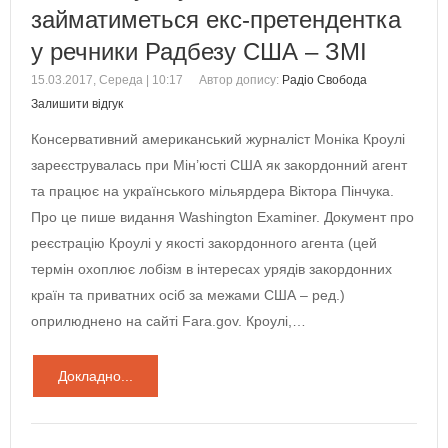
займатиметься екс-претендентка
у речники Радбезу США – ЗМІ
15.03.2017, Середа | 10:17
Автор допису:
Радіо Свобода
Залишити відгук
Консервативний американський журналіст Моніка Кроулі
зареєструвалась при Мін’юсті США як закордонний агент
та працює на українського мільярдера Віктора Пінчука.
Про це пише видання Washington Examiner. Документ про
реєстрацію Кроулі у якості закордонного агента (цей
термін охоплює лобізм в інтересах урядів закордонних
країн та приватних осіб за межами США – ред.)
оприлюднено на сайті Fara.gov. Кроулі,…
Докладно...