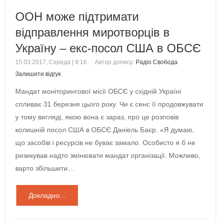
ООН може підтримати
відправлення миротворців в
Україну – екс-посол США в ОБСЄ
15.03.2017, Середа | 9:16
Автор допису:
Радіо Свобода
Залишити відгук
Мандат моніторингової місії ОБСЄ у східній Україні
спливає 31 березня цього року. Чи є сенс її продовжувати
у тому вигляді, якою вона є зараз, про це розповів
колишній посол США в ОБСЄ Даніель Баєр. «Я думаю,
що засобів і ресурсів не буває замало. Особисто я б не
ризикував надто змінювати мандат організації. Можливо,
варто збільшити…
Докладно...