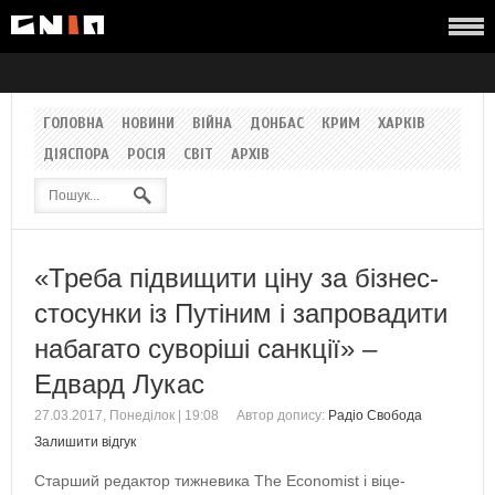
ГОЛОВНА
НОВИНИ
ВІЙНА
ДОНБАС
КРИМ
ХАРКІВ
ДІЯСПОРА
РОСІЯ
СВІТ
АРХІВ
«Треба підвищити ціну за бізнес-
стосунки із Путіним і запровадити
набагато суворіші санкції» –
Едвард Лукас
27.03.2017, Понеділок | 19:08
Автор допису:
Радіо Свобода
Залишити відгук
Старший редактор тижневика The Economist і віце-