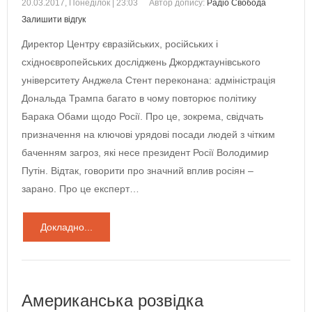
20.03.2017, Понеділок | 23:03
Автор допису:
Радіо Свобода
Залишити відгук
Директор Центру євразійських, російських і
східноєвропейських досліджень Джорджтаунівського
університету Анджела Стент переконана: адміністрація
Дональда Трампа багато в чому повторює політику
Барака Обами щодо Росії. Про це, зокрема, свідчать
призначення на ключові урядові посади людей з чітким
баченням загроз, які несе президент Росії Володимир
Путін. Відтак, говорити про значний вплив росіян –
зарано. Про це експерт…
Докладно...
Американська розвідка