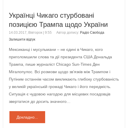
Українці Чикаго стурбовані
позицією Трампа щодо України
14.03.2017, Вівторок | 9:55
Автор допису:
Радіо Свобода
Залишити відгук
Мексиканці і мусульмани – не єдині в Чикаго, кого
приголомшили слова та дії президента США Дональда
Трампа, пише журналіст Chicago Sun-Times Ден
Мігалопулос. Всі розмови щодо зв’язків між Трампом і
Путіним останнім часом викликають глибоку стурбованість
у великій українській громаді Чикаго і його передмість.
Ситуація є чудовою нагодою для місцевих посадовців
звертатися до досить значного…
Докладно...