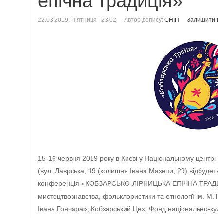
епічна традиція»
22.03.2019, П’ятниця | 23:02
Автор допису:
СНІП
Залишити в
15-16 червня 2019 року в Києві у Національному центрі
(вул. Лаврська, 19 (колишня Івана Мазепи, 29) відбуде
конференція «КОБЗАРСЬКО-ЛІРНИЦЬКА ЕПІЧНА ТРАДИЦІЯ
мистецтвознавства, фольклористики та етнології ім. М
Івана Гончара», Кобзарський Цех, Фонд національно-куль