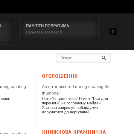
..
ПАМ’ЯТИ ПОБРАТИМА
Відбувся к
Переставився поет п…
19 червня 2
Я
ОГОЛОШЕННЯ
uring creating
An error occured during creating the
thumbnail.
дчення
Потрібні волонтери! Намет "Все для
перемоги" на головному майдані
Харкова запрошує небайдужих
долучатися до чергувань!
КНИЖКОВА КРАМНИЧКА
uring creating