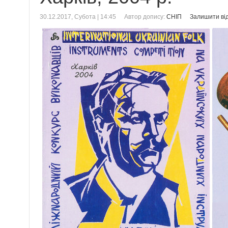
30.12.2017, Субота | 14:45
Автор допису:
СНІП
Залишити від