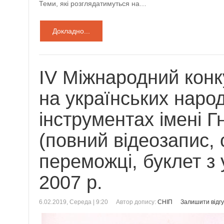
Теми, які розглядатимуться на…
Докладно...
IV Mіжнародний конк
на українських наро
інструментах імені Г
(повний відеозапис, 
переможці, буклет з
2007 р.
6.02.2019, Середа | 9:20
Автор допису:
СНІП
Залишити відгу