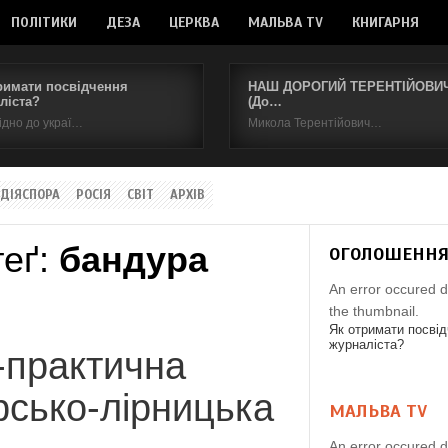
ПОЛІТИКИ
ДЕЗА
ЦЕРКВА
МАЛЬВА TV
КНИГАРНЯ
римати посвідчення
НАШ ДОРОГИЙ ТЕРЕНТІЙОВИЧ.
ліста?
(До…
ідно до украї…
Микола Терентійович…
ДІЯСПОРА
РОСІЯ
СВІТ
АРХІВ
теґ:
бандура
ОГОЛОШЕНН
An error occured d
the thumbnail.
Як отримати посві
журналіста?
-практична
рсько-лірницька
МАЛЬВА TV
An error occured d