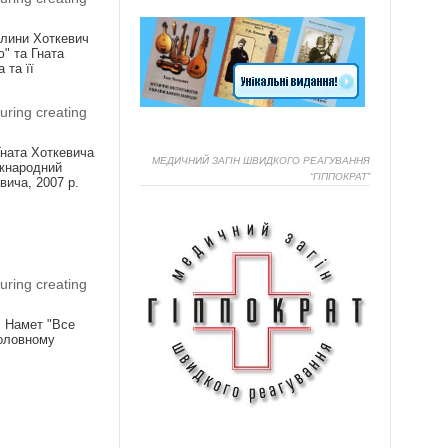
алини Хоткевич
ю" та Гната
 та її
uring creating
Гната Хоткевича
МЕДИЧНИЙ ЗАГІН ШВИДКОГО РЕАГУВАННЯ
іжнародний
“ГІППОКРАТ”
евича, 2007 р.
Я
uring creating
! Намет "Все
головному
Я