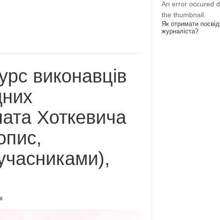
An error occured d
the thumbnail.
Як отримати посві
журналіста?
урс виконавців
дних
ната Хоткевича
опис,
 учасниками),
к