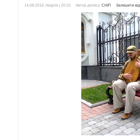
14.08.2016, Неділя | 20:10
Автор допису:
СНІП
Залишити від