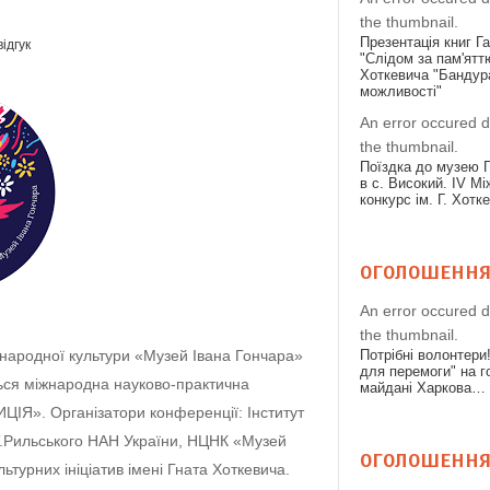
the thumbnail.
Презентація книг Г
ідгук
"Слідом за пам'ятт
Хоткевича "Бандура
можливості"
An error occured d
the thumbnail.
Поїздка до музею 
в с. Високий. IV М
конкурс ім. Г. Хотк
ОГОЛОШЕНН
An error occured d
the thumbnail.
 народної культури «Музей Івана Гончара»
Потрібні волонтери
для перемоги" на 
ться міжнародна науково-практична
майдані Харкова…
». Організатори конференції: Інститут
.Т.Рильського НАН України, НЦНК «Музей
ОГОЛОШЕНН
турних ініціатив імені Гната Хоткевича.