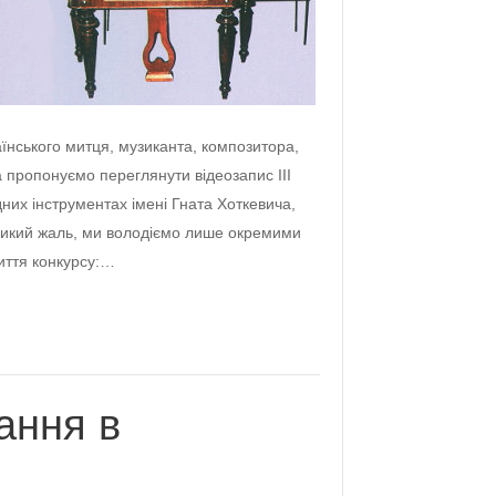
аїнського митця, музиканта, композитора,
пропонуємо переглянути відеозапис ІІІ
них інструментах імені Гната Хоткевича,
великий жаль, ми володіємо лише окремими
иття конкурсу:…
ання в