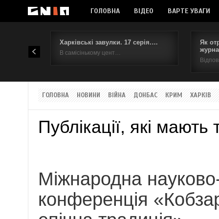
ГОЛОВНА
ВІДЕО
ВАРТЕ УВАГИ
Харківські завулки. 17 серія.…
Як от
журна
В самісінькому цент…
Відпов
ГОЛОВНА
НОВИНИ
ВІЙНА
ДОНБАС
КРИМ
ХАРКІВ
Публікації, які мають 
Міжнародна науково
конференція «Кобза