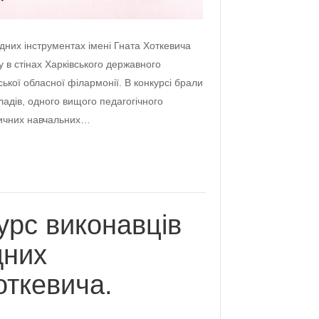
дних інструментах імені Гната Хоткевича
ку в стінах Харківського державного
вської обласної філармонії. В конкурсі брали
адів, одного вищого педагогічного
зичних навчальних…
урс виконавців
дних
откевича.