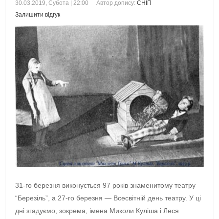
30.03.2019, Субота | 22:00
Автор допису:
СНІП
Залишити відгук
31-го березня виконується 97 років знаменитому театру
“Березіль”, а 27-го березня — Всесвітній день театру. У ці
дні згадуємо, зокрема, імена Миколи Куліша і Леся