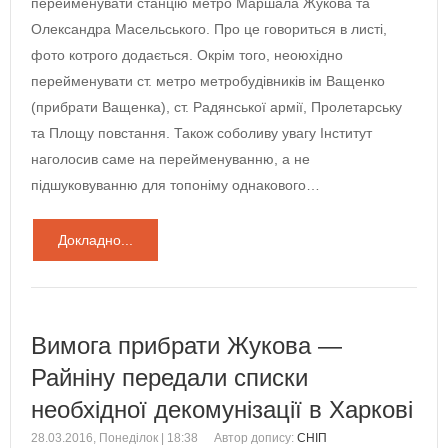
перейменувати станцію метро Маршала Жукова та
Олександра Масельського. Про це говориться в листі,
фото котрого додається. Окрім того, неоюхідно
перейменувати ст. метро метробудівників ім Ващенко
(прибрати Ващенка), ст. Радянської армії, Пролетарську
та Площу повстання. Також соболиву увагу Інститут
наголосив саме на перейменуванню, а не
підшуковуванню для топоніму однакового…
Докладно...
Вимога прибрати Жукова —
Райніну передали списки
необхідної декомунізації в Харкові
28.03.2016, Понеділок | 18:38
Автор допису:
СНІП