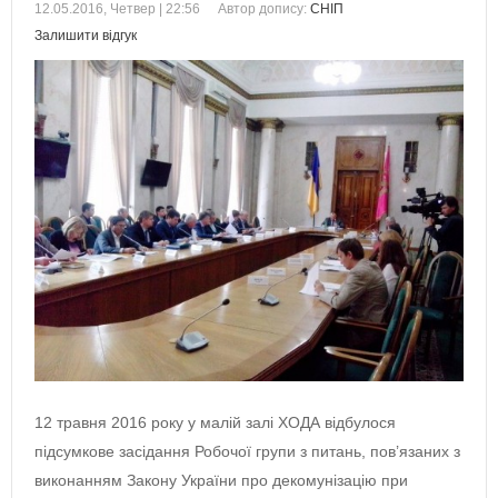
12.05.2016, Четвер | 22:56
Автор допису:
СНІП
Залишити відгук
12 травня 2016 року у малій залі ХОДА відбулося
підсумкове засідання Робочої групи з питань, пов’язаних з
виконанням Закону України про декомунізацію при