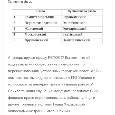
Залишити відгук
А теперь друзья прошу РЕПОСТ! Вы помните об
издевательских общественных слушаниях по
переименованиям устроенных городской властью? Вы
помните как мы сидели в потемках в ККЗ Украина и
голосовали за альтернативные названия районов?
Сейчас те наши слушания могут дать результат. С 22
февраля право переименовывать районы, улицы и
другие топонимы получил Глава Харьковской
облгосадминистрации Игорь Райнин.…