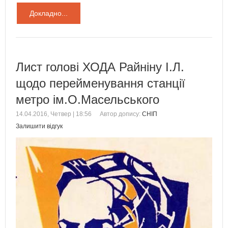
Докладно...
Лист голові ХОДА Райніну І.Л.
щодо перейменування станції
метро ім.О.Масельського
14.04.2016, Четвер | 18:56
Автор допису:
СНІП
Залишити відгук