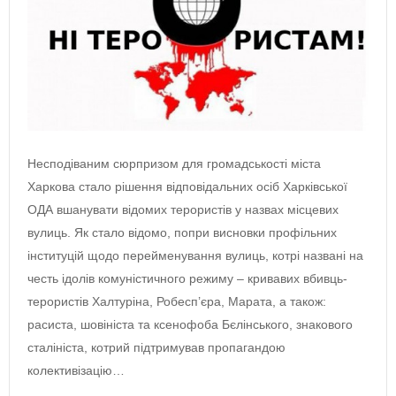
Несподіваним сюрпризом для громадськості міста
Харкова стало рішення відповідальних осіб Харківської
ОДА вшанувати відомих терористів у назвах місцевих
вулиць. Як стало відомо, попри висновки профільних
інституцій щодо перейменування вулиць, котрі названі на
честь ідолів комуністичного режиму – кривавих вбивць-
терористів Халтуріна, Робесп’єра, Марата, а також:
расиста, шовініста та ксенофоба Бєлінського, знакового
сталініста, котрий підтримував пропагандою
колективізацію…