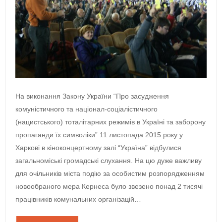
На виконання Закону України “Про засудження
комуністичного та націонал-соціалістичного
(нацистського) тоталітарних режимів в Україні та заборону
пропаганди їх символіки” 11 листопада 2015 року у
Харкові в кіноконцертному залі “Україна” відбулися
загальноміські громадські слухання. На цю дуже важливу
для очільників міста подію за особистим розпорядженням
новообраного мера Кернеса було звезено понад 2 тисячі
працівників комунальних організацій…