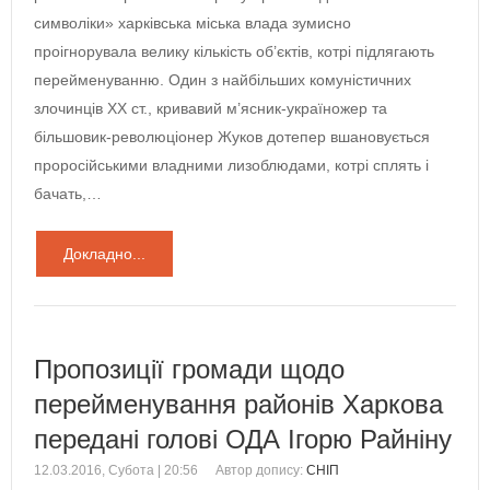
символіки» харківська міська влада зумисно
проігнорувала велику кількість об’єктів, котрі підлягають
перейменуванню. Один з найбільших комуністичних
злочинців ХХ ст., кривавий м’ясник-україножер та
більшовик-революціонер Жуков дотепер вшановується
проросійськими владними лизоблюдами, котрі сплять і
бачать,…
Докладно...
Пропозиції громади щодо
перейменування районів Харкова
передані голові ОДА Ігорю Райніну
12.03.2016, Субота | 20:56
Автор допису:
СНІП