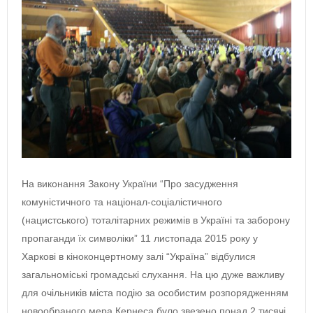
На виконання Закону України “Про засудження
комуністичного та націонал-соціалістичного
(нацистського) тоталітарних режимів в Україні та заборону
пропаганди їх символіки” 11 листопада 2015 року у
Харкові в кіноконцертному залі “Україна” відбулися
загальноміські громадські слухання. На цю дуже важливу
для очільників міста подію за особистим розпорядженням
новообраного мера Кернеса було звезено понад 2 тисячі