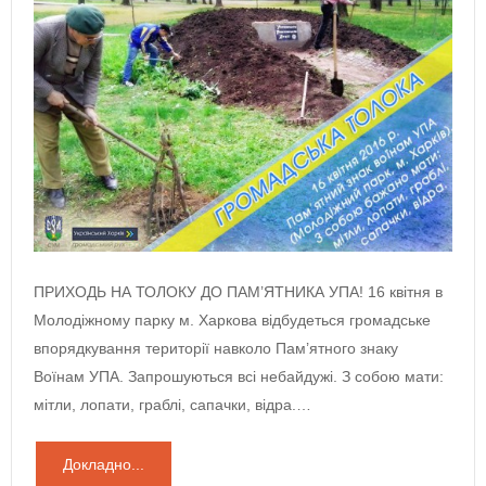
ПРИХОДЬ НА ТОЛОКУ ДО ПАМ’ЯТНИКА УПА! 16 квітня в
Молодіжному парку м. Харкова відбудеться громадське
впорядкування території навколо Пам’ятного знаку
Воїнам УПА. Запрошуються всі небайдужі. З собою мати:
мітли, лопати, граблі, сапачки, відра.…
Докладно...