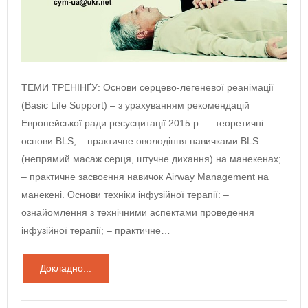
ТЕМИ ТРЕНІНҐУ: Основи серцево-легеневої реанімації
(Basic Life Support) – з урахуванням рекомендацій
Европейської ради ресусцитації 2015 р.: – теоретичні
основи BLS; – практичне оволодіння навичками BLS
(непрямий масаж серця, штучне дихання) на манекенах;
– практичне засвоєння навичок Airway Management на
манекені. Основи техніки інфузійної терапії: –
ознайомлення з технічними аспектами проведення
інфузійної терапії; – практичне…
Докладно...