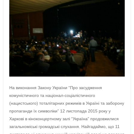
На виконання Закону України “Про засудження
комуністичного та націонал-соціалістичного
(нацистського) тоталітарних режимів в Україні та заборону
пропаганди їх символіки” 12 листопада 2015 року у
Харкові в кіноконцертному залі “Україна” продовжилися
загальноміські громадські слухання. Найгадаймо, що 11