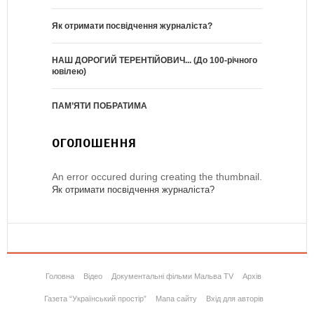
Як отримати посвідчення журналіста?
НАШ ДОРОГИЙ ТЕРЕНТІЙОВИЧ... (До 100-річного
ювілею)
ПАМ’ЯТИ ПОБРАТИМА
ОГОЛОШЕННЯ
An error occured during creating the thumbnail.
Як отримати посвідчення журналіста?
Головна
Відео
Документальні фільми Мальва TV
Архів
Газета “Український простір”
Мапа сайту
Вхід для авторів