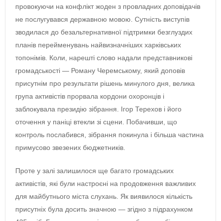
провокуючи на конфлікт жоден з провладних доповідачів
не послугувався державною мовою. Сутність виступів
зводилася до безальтернативної підтримки безглуздих
планів перейменувань найвизначніших харківських
топонімів. Коли, нарешті слово надали представникові
громадськості — Роману Черемському, який доповів
присутнім про результати рішень минулого дня, велика
група активістів прорвала кордони охоронців і
заблокувала президію зібрання. Ігор Терехов і його
оточення у паніці втекли зі сцени. Побачивши, що
контроль послабився, зібрання покинула і більша частина
примусово звезених бюджетників.
Проте у залі залишилося ще багато громадських
активістів, які були настроєні на продовження важливих
для майбутнього міста слухань. Як виявилося кількість
присутніх була досить значною — згідно з підрахунком