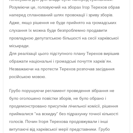
Розуміючи це, головуючий на зборах Ігор Терехов обрав
наперед спланований шлях провокації і зриву зборів.
Адже, якщо рішення не буде прийнято на громадських
слухання їх можна буде безпроблемно продавити
провладною депутатською більшості на сесії харківської
міськради.
Для реалізації цього підступного плану Терехов вирішив
ображати національні і громадські почуття харків`ян.
Незважаючи на протести Терехов розпочав засідання
російською мовою.
Грубо порушуючи регламент проведення зібрання не
було оголошено повістки зборів, не було обрано і
продемонстровано присутнім лічильної комісії, рішення
приймалися “на вскидку” без підрахунку точної кількості
голосів. Почин Ігоря Терехова продовжували і інші
витупаючі від харківської мерії представники. Грубо