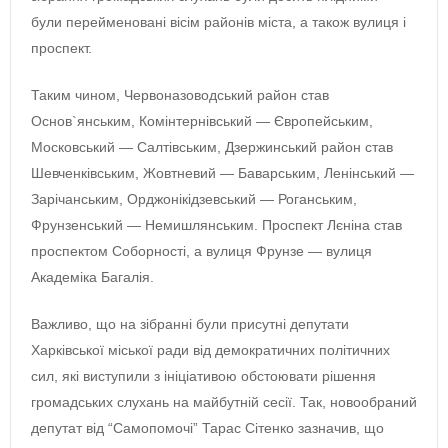
були перейменовані вісім районів міста, а також вулиця і
проспект.
Таким чином, Червоназоводський район став
Основ`янським, Комінтернівський — Європейським,
Московський — Салтівським, Дзержинський район став
Шевченківським, Жовтневий — Баварським, Ленінський —
Зарічанським, Орджонікідзевський — Роганським,
Фрунзенський — Немишлянським. Проспект Лєніна став
проспектом Соборності, а вулиця Фрунзе — вулиця
Академіка Багалія.
Важливо, що на зібранні були присутні депутати
Харківської міської ради від демократичних політичних
сил, які виступили з ініціативою обстоювати рішення
громадських слухань на майбутній сесії. Так, новообраний
депутат від “Самопомочі” Тарас Сітенко зазначив, що