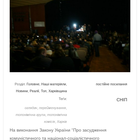
Розділ:
Головне
,
Наші матеріяли
,
постійне посилання
Новини
,
Реалії
,
Топ
,
Харківщина
Теґи:
СНІП
оглядач
,
перейменування
,
топонімічна група
,
топонімічна
комісія
,
Харків
На виконання Закону України “Про засудження
комуністичного та націонал-соціалістичного