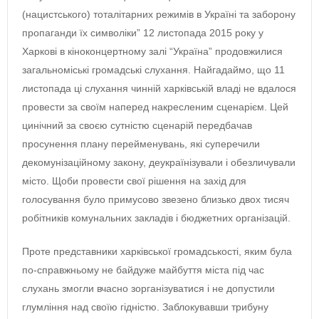
(нацистського) тоталітарних режимів в Україні та заборону
пропаганди їх символіки” 12 листопада 2015 року у
Харкові в кіноконцертному залі “Україна” продовжилися
загальноміські громадські слухання. Найгадаймо, що 11
листопада ці слухання чинній харківській владі не вдалося
провести за своїм наперед накресленим сценарієм. Цей
цинічний за своєю сутністю сценарій передбачав
просунення плану перейменувань, які суперечили
декомунізаційному закону, деукраїнізували і обезличували
місто. Щоби провести свої рішення на захід для
голосування було примусово звезено близько двох тисяч
робітників комунальних закладів і бюджетних організацій.
Проте представники харківської громадськості, яким була
по-справжньому не байдуже майбуття міста під час
слухань змогли вчасно зорганізуватися і не допустили
глумління над своїю гідністю. Заблокувавши трибуну