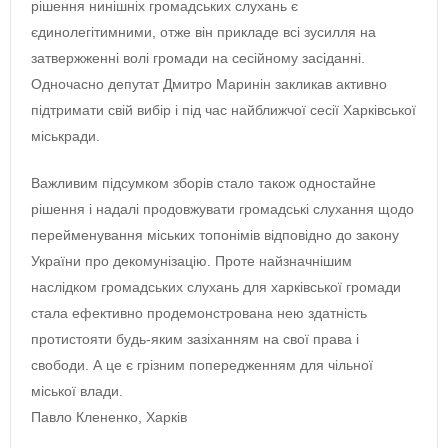
рішення нинішніх громадських слухань є
єдинолегітимними, отже він прикладе всі зусилля на
затвержженні волі громади на сесійному засіданні.
Одночасно депутат Дмитро Маринін закликав активно
підтримати свій вибір і під час найближчої сесії Харківської
міськради.
Важливим підсумком зборів стало також одностайне
рішення і надалі продовжувати громадські слухання щодо
перейменування міських топонімів відповідно до закону
України про декомунізацію. Проте найзначнішим
наслідком громадських слухань для харківської громади
стала ефективно продемонстрована нею здатність
протистояти будь-яким зазіханням на свої права і
свободи. А це є грізним попередженням для чільної
міської влади.
Павло Клененко, Харків