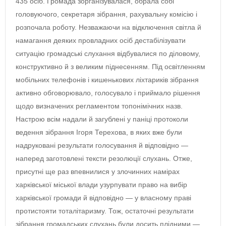
435 осіб. Громада зорганізувалася, обрала собі
головуючого, секретаря зібрання, рахувальну комісію і
розпочала роботу. Незважаючи на відключення світла й
намагання деяких провладних осіб дестабілізувати
ситуацію громадські слухання відбувалися по діловому,
конструктивно й з великим піднесенням. Під освітленням
мобільних телефонів і кишенькових ліхтариків зібрання
активно обговорювало, голосувало і приймало рішення
щодо визначених регламентом топонімічних назв.
Настрою всім надали й загублені у паніці протоколи
ведення зібрання Ігоря Терехова, в яких вже були
надруковані результати голосування й відповідно —
наперед заготовлені тексти резолюції слухань. Отже,
присутні ще раз впевнилися у злочинних намірах
харківської міської влади узурпувати право на вибір
харківської громади й відповідно — у власному праві
протистояти тоталітаризму. Тож, остаточні результати
зібрання громадських слухань були досить плідними —