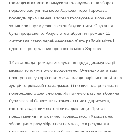
громадські активісти вимусили головуючого на зборах
першого заступника мера Харкова Ігора Терехова
покинути приміщення. Разом з головуючим зібрання
залишили і примусово звезені бюджетники. Cлухання
було продовжено. Результатом зібрання громади 11
листопада стало перейменовано п`ять районів міста і
одного з центральних проспектів міста Харкова.
12 листопада громадські слухання щодо декомунізації
міських топонімів було продовжено. Очевидно затаївши
план реваншу харківська міська влада вирішила не йти на
зустріч харківській громадськості і не визнала результати
попереднього дня слухань. Як і минуло разу на зібрання
були звезені бюджетники комунальних підприємств,
вчителі, лікарі, вихователі дитсадків тощо. Проте і
представників патріотичної громадськості Харкова на
збори цього разу зібралося немало, тож результати
голосувань для для влади були наперед сумнівними.