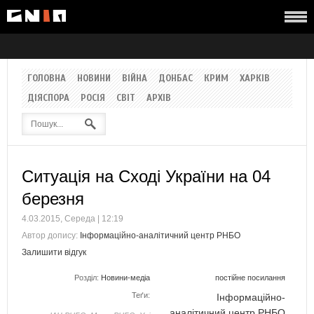
ГОЛОВНА
НОВИНИ
ВІЙНА
ДОНБАС
КРИМ
ХАРКІВ
ДІЯСПОРА
РОСІЯ
СВІТ
АРХІВ
Ситуація на Сході України на 04
березня
4.03.2015, Середа | 12:19
Автор допису:
Інформаційно-аналітичний центр РНБО
Залишити відгук
Розділ:
Новини-медіа
постійне посилання
Теґи:
Інформаційно-
аналітичний центр РНБО