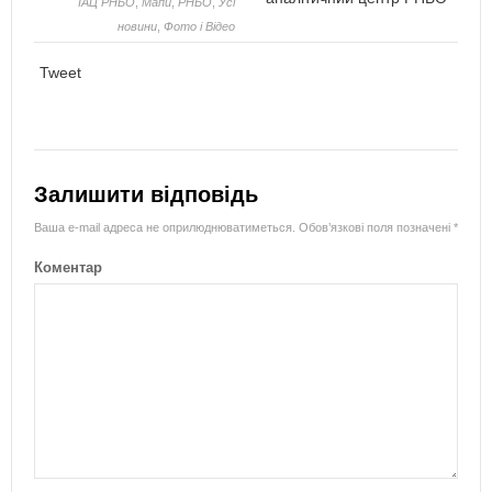
ІАЦ РНБО
,
Мапи
,
РНБО
,
Усі
новини
,
Фото і Відео
Tweet
Залишити відповідь
Ваша e-mail адреса не оприлюднюватиметься.
Обов’язкові поля позначені
*
Коментар