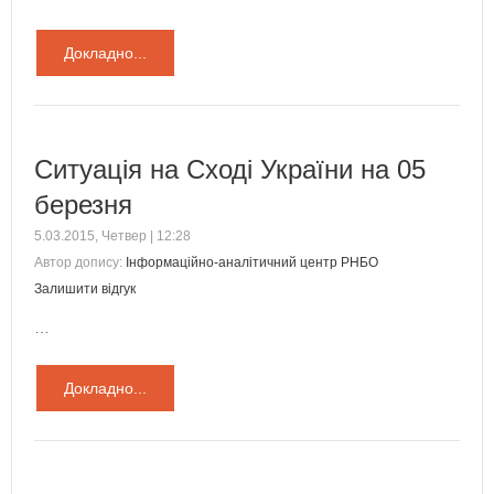
Докладно...
Ситуація на Сході України на 05
березня
5.03.2015, Четвер | 12:28
Автор допису:
Інформаційно-аналітичний центр РНБО
Залишити відгук
…
Докладно...