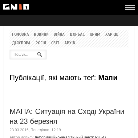
ГОЛОВНА
НОВИНИ
ВІЙНА
ДОНБАС
КРИМ
ХАРКІВ
ДІЯСПОРА
РОСІЯ
СВІТ
АРХІВ
Публікації, які мають теґ:
Мапи
МАПА: Ситуація на Сході України
на 23 березня
23.03.2015, Понеділок | 12:19
Автор допису:
Інформаційно-аналітичний центр РНБО