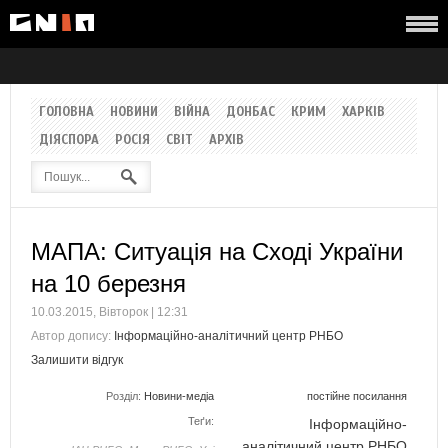
ГОЛОВНА
НОВИНИ
ВІЙНА
ДОНБАС
КРИМ
ХАРКІВ
ДІЯСПОРА
РОСІЯ
СВІТ
АРХІВ
МАПА: Ситуація на Сході України
на 10 березня
10.03.2015, Вівторок | 12:31
Автор допису:
Інформаційно-аналітичний центр РНБО
Залишити відгук
Розділ:
Новини-медіа
постійне посилання
Теґи:
Інформаційно-
аналітичний центр РНБО