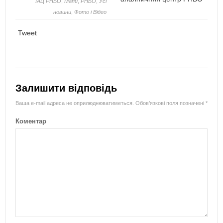
ІАЦ РНБО
,
Мапи
,
РНБО
,
Усі
новини
,
Фото і Відео
Tweet
Залишити відповідь
Ваша e-mail адреса не оприлюднюватиметься.
Обов’язкові поля позначені
*
Коментар