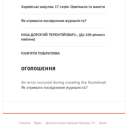
Харківські завулки. 17 серія. Оригінали та макети
Як отримати посвідчення журналіста?
НАШ ДОРОГИЙ ТЕРЕНТІЙОВИЧ... (До 100-річного
ювілею)
ПАМ’ЯТИ ПОБРАТИМА
ОГОЛОШЕННЯ
An error occured during creating the thumbnail.
Як отримати посвідчення журналіста?
Головна
Відео
Документальні фільми Мальва TV
Архів