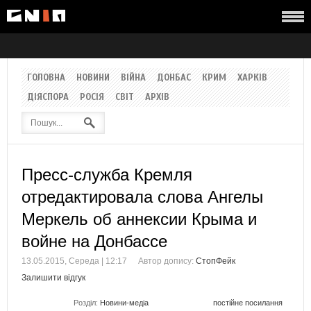
ГОЛОВНА
НОВИНИ
ВІЙНА
ДОНБАС
КРИМ
ХАРКІВ
ДІЯСПОРА
РОСІЯ
СВІТ
АРХІВ
Пресс-служба Кремля
отредактировала слова Ангелы
Меркель об аннексии Крыма и
войне на Донбассе
13.05.2015, Середа | 12:17
Автор допису:
СтопФейк
Залишити відгук
Розділ:
Новини-медіа
постійне посилання