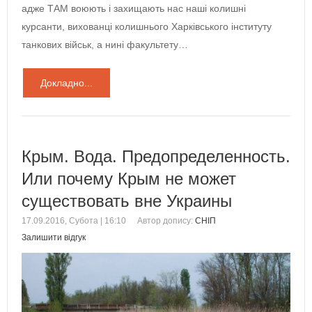
адже ТАМ воюють і захищають нас наші колишні
курсанти, вихованці колишнього Харківського інституту
танкових військ, а нині факультету…
Докладно...
Крым. Вода. Предопределенность.
Или почему Крым не может
существовать вне Украины
17.09.2016, Субота | 16:10
Автор допису:
СНІП
Залишити відгук