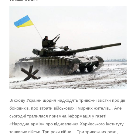
Зі сходу України щодня надходять тривожні звістки про дії
бойовиків, про втрати військових і мирних жителів… Але
сьогодні трапилася приємна інформація у газеті
«Народна армія» про відновлення Харківського інституту
танкових військ. Три роки війни… Три тривожних роки,