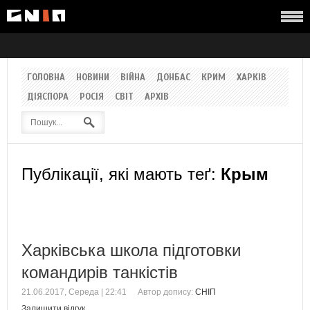
ГОЛОВНА
НОВИНИ
ВІЙНА
ДОНБАС
КРИМ
ХАРКІВ
ДІЯСПОРА
РОСІЯ
СВІТ
АРХІВ
Публікації, які мають теґ:
Крым
Харківська школа підготовки
командирів танкістів
21.06.2017, Середа | 22:41
Автор допису:
СНІП
Залишити відгук