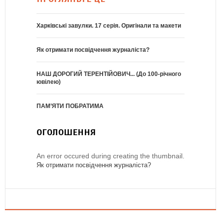
Харківські завулки. 17 серія. Оригінали та макети
Як отримати посвідчення журналіста?
НАШ ДОРОГИЙ ТЕРЕНТІЙОВИЧ... (До 100-річного
ювілею)
ПАМ’ЯТИ ПОБРАТИМА
ОГОЛОШЕННЯ
An error occured during creating the thumbnail.
Як отримати посвідчення журналіста?