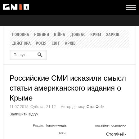
ГОЛОВНА
НОВИНИ
ВІЙНА
ДОНБАС
КРИМ
ХАРКІВ
ДІЯСПОРА
РОСІЯ
СВІТ
АРХІВ
Российские СМИ исказили смысл
статьи американского издания о
Крыме
11.07.2015, Субота | 21:12
Автор допису:
СтопФейк
Залишити відгук
Розділ:
Новини-медіа
постійне посилання
Теґи:
СтопФейк