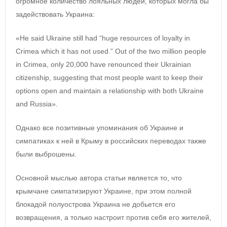
огромное количество лояльных людей, которых могла бы
задействовать Украина:
«He said Ukraine still had “huge resources of loyalty in
Crimea which it has not used.” Out of the two million people
in Crimea, only 20,000 have renounced their Ukrainian
citizenship, suggesting that most people want to keep their
options open and maintain a relationship with both Ukraine
and Russia».
Однако все позитивные упоминания об Украине и
симпатиках к ней в Крыму в российских переводах также
были выброшены.
Основной мыслью автора статьи является то, что
крымчане симпатизируют Украине, при этом полной
блокадой полуострова Украина не добьется его
возвращения, а только настроит против себя его жителей,