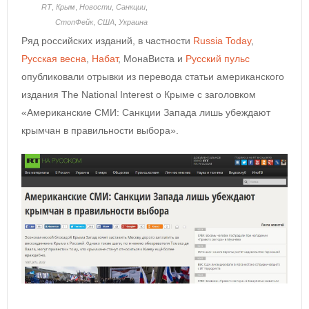
RT
,
Крым
,
Новости
,
Санкции
,
СтопФейк
,
США
,
Украина
Ряд российских изданий, в частности
Russia Today
,
Русская весна
,
Набат
, МонаВиста и
Русский пульс
опубликовали отрывки из перевода статьи американского
издания The National Interest о Крыме с заголовком
«Американские СМИ: Санкции Запада лишь убеждают
крымчан в правильности выбора».
—