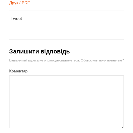
Друк / PDF
Tweet
Залишити відповідь
Ваша e-mail адреса не оприлюднюватиметься.
Обов’язкові поля позначені
*
Коментар