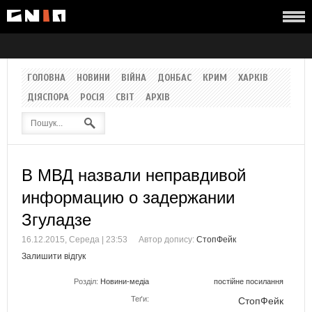
ГОЛОВНА
НОВИНИ
ВІЙНА
ДОНБАС
КРИМ
ХАРКІВ
ДІЯСПОРА
РОСІЯ
СВІТ
АРХІВ
В МВД назвали неправдивой
информацию о задержании
Згуладзе
16.12.2015, Середа | 23:53
Автор допису:
СтопФейк
Залишити відгук
Розділ:
Новини-медіа
постійне посилання
Теґи:
СтопФейк