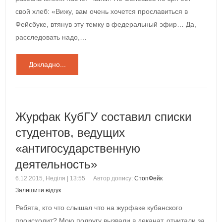
свой хлеб: «Вижу, вам очень хочется прославиться в
Фейсбуке, втянув эту темку в федеральный эфир… Да,
расследовать надо,…
Докладно...
Журфак КубГУ составил списки
студентов, ведущих
«антигосударственную
деятельность»
6.12.2015, Неділя | 13:55
Автор допису:
СтопФейк
Залишити відгук
Ребята, кто что слышал что на журфаке кубанского
происходит? Мою подругу вызвали в деканат, отчитали за