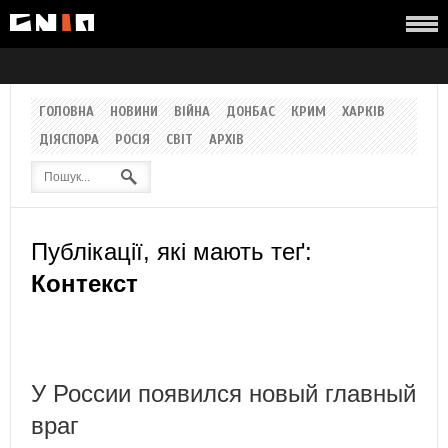
ГОЛОВНА
НОВИНИ
ВІЙНА
ДОНБАС
КРИМ
ХАРКІВ
ДІЯСПОРА
РОСІЯ
СВІТ
АРХІВ
Публікації, які мають теґ:
Контекст
У России появился новый главный
враг