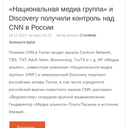
«Национальная медиа группа» и
Discovery получили контроль над
CNN в России
24.12.2015, Четвер | 16:23
Автор допису:
СтопФейк
Залишити відгук
Помимо CNN в Turner входят каналы Cartoon Network,
TBS, TNT, Adult Swim, Boomerang, TruTV и т. д. AP «Медиа
альянс», совместная компания «Национальной медиа
группы» (НМГ) и американской Discovery покупают
российские активы Turner, в том числе учредителя
российской версии новостного канала CNN, рассказал
«Ведомостям» сотрудник крупной медиакомпании.
Гендиректор «Медиа альянса» Ольга Паскина и источник,
близкий…
Докладно...