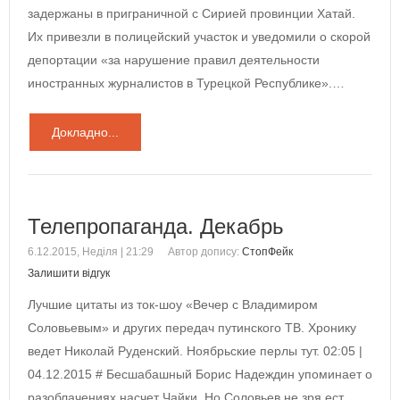
задержаны в приграничной с Сирией провинции Хатай.
Их привезли в полицейский участок и уведомили о скорой
депортации «за нарушение правил деятельности
иностранных журналистов в Турецкой Республике».…
Докладно...
Телепропаганда. Декабрь
6.12.2015, Неділя | 21:29
Автор допису:
СтопФейк
Залишити відгук
Лучшие цитаты из ток-шоу «Вечер с Владимиром
Соловьевым» и других передач путинского ТВ. Хронику
ведет Николай Руденский. Ноябрьские перлы тут. 02:05 |
04.12.2015 # Бесшабашный Борис Надеждин упоминает о
разоблачениях насчет Чайки. Но Соловьев не зря ест