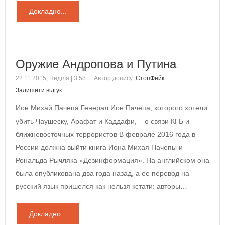
Докладно...
Оружие Андропова и Путина
22.11.2015, Неділя | 3:58
Автор допису:
СтопФейк
Залишити відгук
Ион Михай Пачепа Генерал Ион Пачепа, которого хотели
убить Чаушеску, Арафат и Каддафи, – о связи КГБ и
ближневосточных террористов В феврале 2016 года в
России должна выйти книга Иона Михая Пачепы и
Рональда Рычляка «Дезинформация». На английском она
была опубликована два года назад, а ее перевод на
русский язык пришелся как нельзя кстати: авторы…
Докладно...