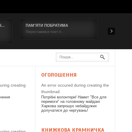
..
ПАМ’ЯТИ ПОБРАТИМА
Відбувся к
Переставився поет п…
19 червня 2
Я
ОГОЛОШЕННЯ
uring creating
An error occured during creating the
thumbnail.
дчення
Потрібні волонтери! Намет "Все для
перемоги" на головному майдані
Харкова запрошує небайдужих
долучатися до чергувань!
КНИЖКОВА КРАМНИЧКА
uring creating