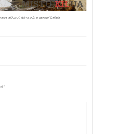
орив відомий філософ, в центрі Бабаїв
ені
*