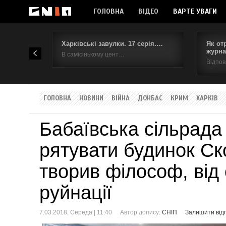
ГОЛОВНА
ВІДЕО
ВАРТЕ УВАГИ
Харківські завулки. 17 серія.…
Як от
журна
В самісінькому цент…
Відпов
ГОЛОВНА
НОВИНИ
ВІЙНА
ДОНБАС
КРИМ
ХАРКІВ
Бабаївська сільрада
рятувати будинок Ск
творив філософ, від 
руйнації
7.03.2018, Середа | 11:40
Автор допису:
СНІП
Залишити відг