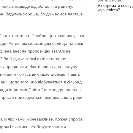
the thumbnail.
Як отримати посві
інансів надійде від області та району.
журналіста?
грн. Задумка хороша, бо до нас все частіше
солютна тиша. Пройде ще трохи часу і від
гади! Активним мешканцям селища на сесії
сіївна внесла пропозицію взагалі не
у? За її думкою такі активісти лише
су працювати. Взяти слово для виступу
питання чомусь викликає агресію. Навіть
ції щодо того, що відбувається в сільраді.
ради інформації ніякої немає, до проектів
 просто приховуються, вся діяльність ради
а м’яко кажучи зневажливе. Кожна спроба
заром і якимись необгрунтованими