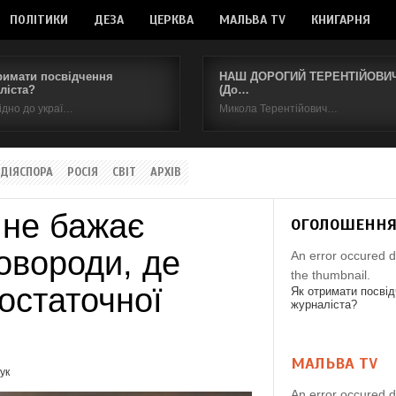
ПОЛІТИКИ
ДЕЗА
ЦЕРКВА
МАЛЬВА TV
КНИГАРНЯ
римати посвідчення
НАШ ДОРОГИЙ ТЕРЕНТІЙОВИЧ.
ліста?
(До…
ідно до украї…
Микола Терентійович…
ДІЯСПОРА
РОСІЯ
СВІТ
АРХІВ
 не бажає
ОГОЛОШЕНН
овороди, де
An error occured d
the thumbnail.
остаточної
Як отримати посві
журналіста?
МАЛЬВА TV
ук
An error occured d