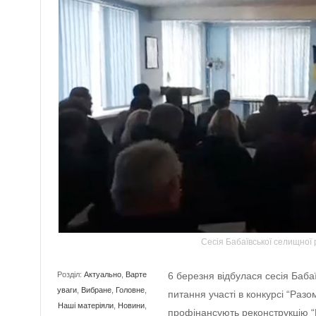
Сесія Бабаївської селищної 
Розділ:
Актуально
,
Варте
6 березня відбулася сесія Баб
уваги
,
Вибране
,
Головне
,
питання участі в конкурсі “Разо
Наші матеріяли
,
Новини
,
профінансують реконструкцію “