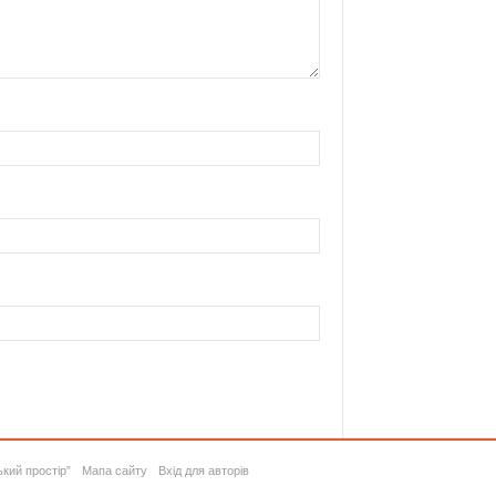
ький простір”
Мапа сайту
Вхід для авторів