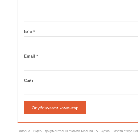
Ім’я
*
Email
*
Сайт
Головна
Відео
Документальні фільми Мальва TV
Архів
Газета “Українс