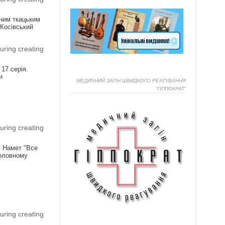
чним ткацьким
 Косівський
uring creating
 17 серія.
и
МЕДИЧНИЙ ЗАГІН ШВИДКОГО РЕАГУВАННЯ
“ГІППОКРАТ”
Я
uring creating
! Намет "Все
головному
Я
uring creating