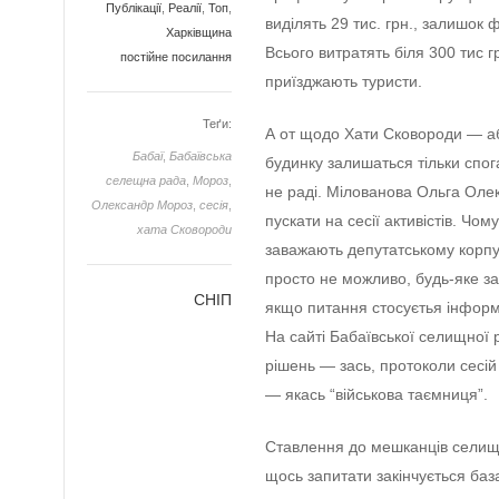
Публікації
,
Реалії
,
Топ
,
виділять 29 тис. грн., залишок ф
Харківщина
Всього витратять біля 300 тис 
постійне посилання
приїзджають туристи.
Теґи:
А от щодо Хати Сковороди — аб
Бабаї
,
Бабаївська
будинку залишаться тільки спо
селещна рада
,
Мороз
,
не раді. Мілованова Ольга Олек
Олександр Мороз
,
сесія
,
пускати на сесії активістів. Чом
хата Сковороди
заважають депутатському корпу
просто не можливо, будь-яке за
СНІП
якщо питання стосуєтья інформа
На сайті Бабаївської селищної 
рішень — зась, протоколи сесій
— якась “військова таємниця”.
Ставлення до мешканців селищ
щось запитати закінчується ба