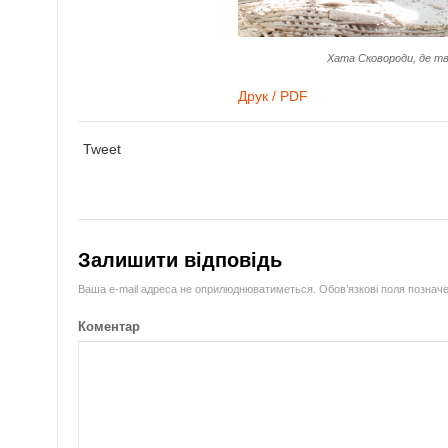
Хата Сковороди, де тв
Друк / PDF
Tweet
Залишити відповідь
Ваша e-mail адреса не оприлюднюватиметься.
Обов’язкові поля познач
Коментар