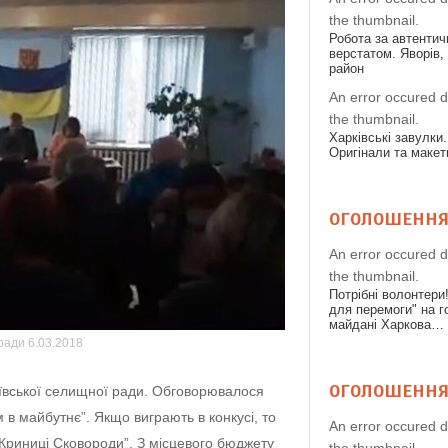
the thumbnail.
Робота за автенти
верстатом. Яворів,
район
An error occured d
the thumbnail.
Харківські завулки.
Оригінали та макет
ОГОЛОШЕНН
An error occured d
the thumbnail.
Потрібні волонтери
для перемоги" на 
майдані Харкова…
ради 6.03.2018
ОГОЛОШЕНН
аївської селищної ради. Обговорювалося
м в майбутнє”. Якщо виграють в конкусі, то
An error occured d
Криниці Сковороди”. З місцевого бюджету