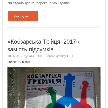
виглядала досить переконливо і зуміла…
Докладно...
«Кобзарська Трійця–2017»:
замість підсумків
10.06.2017, Субота | 11:06
Автор допису:
СНІП
Залишити відгук