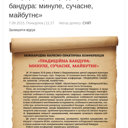
бандура: минуле, сучасне,
майбутнє»
7.09.2015, Понеділок | 11:27
Автор допису:
СНІП
Залишити відгук