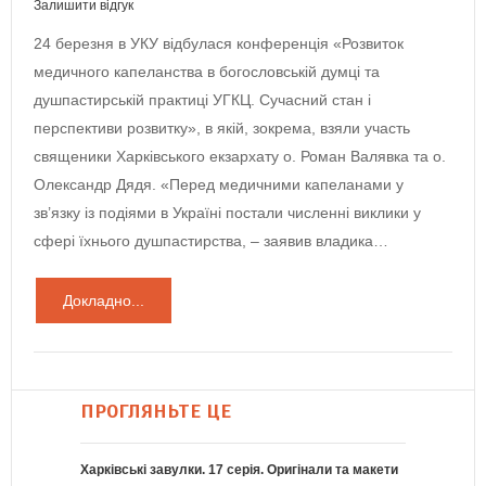
Залишити відгук
24 березня в УКУ відбулася конференція «Розвиток
медичного капеланства в богословській думці та
душпастирській практиці УГКЦ. Сучасний стан і
перспективи розвитку», в якій, зокрема, взяли участь
священики Харківського екзархату о. Роман Валявка та о.
Олександр Дядя. «Перед медичними капеланами у
зв’язку із подіями в Україні постали численні виклики у
сфері їхнього душпастирства, – заявив владика…
Докладно...
ПРОГЛЯНЬТЕ ЦЕ
Харківські завулки. 17 серія. Оригінали та макети