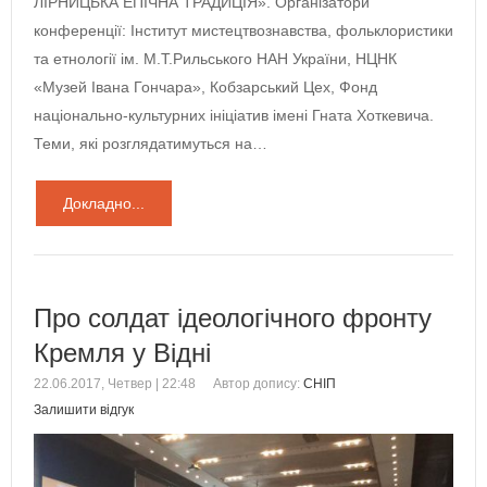
ЛІРНИЦЬКА ЕПІЧНА ТРАДИЦІЯ». Організатори
конференції: Інститут мистецтвознавства, фольклористики
та етнології ім. М.Т.Рильського НАН України, НЦНК
«Музей Івана Гончара», Кобзарський Цех, Фонд
національно-культурних ініціатив імені Гната Хоткевича.
Теми, які розглядатимуться на…
Докладно...
Про солдат ідеологічного фронту
Кремля у Відні
22.06.2017, Четвер | 22:48
Автор допису:
СНІП
Залишити відгук