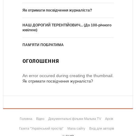
Як отримати посвідчення журналіста?
НАШ ДОРОГИЙ ТЕРЕНТІЙОВИЧ... (До 100-річного
ювілею)
ПАМ’ЯТИ ПОБРАТИМА
ОГОЛОШЕННЯ
An error occured during creating the thumbnail.
Як отримати посвідчення журналіста?
Головна
Відео
Документальні фільми Мальва TV
Архів
Газета “Український простір”
Мапа сайту
Вхід для авторів