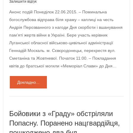
Залишити відгук
Анонс подій Понеділок 22.06.2015. – Поминальна
богослужбова відправа біля храму – каплиці на честь
Андрія Перозванного з нагоди Дня скорботи і вшанування
пам’яті жертв війни в Україні. Бере участь керівник
Луганської обласної військово-цивільної адміністрації
Геннадій Москаль. м. Сєвєродонецьк, перехрестя вул.
Сметаніна та Жовтневої. Початок 11:00. – Покладання
квітів до братської могили «Меморіал Слави» до Дня…
Докладно...
Бойовики з «Граду» обстріляли
Попасну. Поранено нацгвардійця,
пошкоджено два буд…