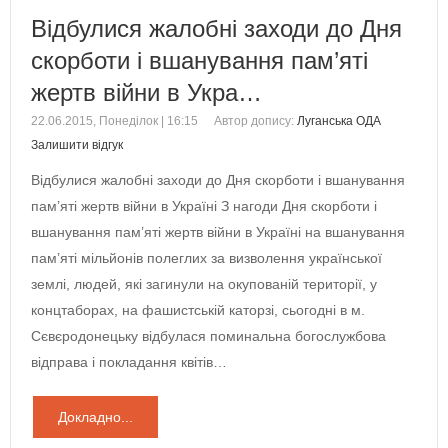
Відбулися жалобні заходи до Дня
скорботи і вшанування пам’яті
жертв війни в Укра…
22.06.2015, Понеділок | 16:15
Автор допису:
Луганська ОДА
Залишити відгук
Відбулися жалобні заходи до Дня скорботи і вшанування
пам’яті жертв війни в Україні З нагоди Дня скорботи і
вшанування пам’яті жертв війни в Україні на вшанування
пам’яті мільйонів полеглих за визволення української
землі, людей, які загинули на окупованій території, у
концтаборах, на фашистській каторзі, сьогодні в м.
Сєвєродонецьку відбулася поминальна богослужбова
відправа і покладання квітів…
Докладно...