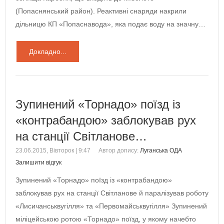
(Попаснянський район). Реактивні снаряди накрили
дільницю КП «Попаснавода», яка подає воду на значну…
Докладно...
Зупинений «Торнадо» поїзд із
«контрабандою» заблокував рух
на станції Світланове…
23.06.2015, Вівторок | 9:47
Автор допису:
Луганська ОДА
Залишити відгук
Зупинений «Торнадо» поїзд із «контрабандою»
заблокував рух на станції Світланове й паралізував роботу
«Лисичанськвугілля» та «Первомайськвугілля» Зупинений
міліцейською ротою «Торнадо» поїзд, у якому начебто