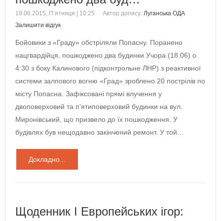
19.06.2015, П’ятниця | 10:25
Автор допису:
Луганська ОДА
Залишити відгук
Бойовики з «Граду» обстріляли Попасну. Поранено
нацгвардійця, пошкоджено два будинки Учора (18.06) о
4:30 з боку Калинового (підконтрольне ЛНР) з реактивної
системи залпового вогню «Град» зроблено 20 пострілів по
місту Попасна. Зафіксовані прямі влучення у
двоповерховий та п’ятиповерховий будинки на вул.
Миронівський, що призвело до їх пошкодження. У
будівлях був нещодавно закінчений ремонт. У той…
Докладно...
Щоденник І Европейських ігор: