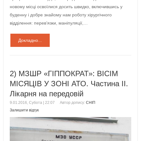
новому місці освоїлися досить швидко, включившись у
буденну і добре знайому нам роботу хірургічного
відділення: перев’язки, маніпуляції,…
Докладно...
2) МЗШР «ГІППОКРАТ»: ВІСІМ
МІСЯЦІВ У ЗОНІ АТО. Частина ІІ.
Лікарня на передовій
9.01.2016, Субота | 22:07
Автор допису:
СНІП
Залишити відгук