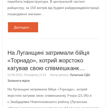
перебита інфраструктура. В центральній частині
райцентру, за 150 метрів від будівлі райдержадміністрації,
пошкоджено магазин…
Докладно...
На Луганщині затримали бійця
«Торнадо», котрий жорстоко
катував свою співмешканк…
22.06.2015, Понеділок | 9:10
Автор допису:
Луганська ОДА
Залишити відгук
На Луганщині затримали бійця «Торнадо», котрий
жорстоко катував свою співмешканку Учора (21.06) в
с.Заайдарівка Новопсковського району (Луганська
область) правоохоронці затримали 44-річного молодшого