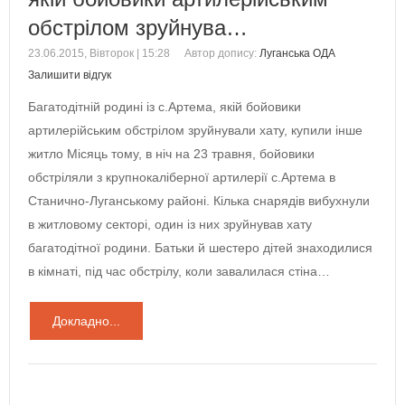
обстрілом зруйнува…
23.06.2015, Вівторок | 15:28
Автор допису:
Луганська ОДА
Залишити відгук
Багатодітній родині із с.Артема, якій бойовики
артилерійським обстрілом зруйнували хату, купили інше
житло Місяць тому, в ніч на 23 травня, бойовики
обстріляли з крупнокаліберної артилерії с.Артема в
Станично-Луганському районі. Кілька снарядів вибухнули
в житловому секторі, один із них зруйнував хату
багатодітної родини. Батьки й шестеро дітей знаходилися
в кімнаті, під час обстрілу, коли завалилася стіна…
Докладно...