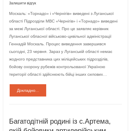
Залишити відгук
Москаль: «Торнадо» і «Чернігів» виведені з Луганської
області Підрозділи МВС «Чернігів» і «Торнадо» виведені
за межі Луганської області. Про це заявляє керівник
Луганської обласної військово-цивільної адміністрації
Геннадій Москаль. Процес виведення завершився
сьогодні, 23 червня. Зараз у Луганській області немає
жодного представника цих міліцейських підрозділів,
бойову охорону рубежів контрольованої Україною
території області здійснюють бійці інших силових…
Докладно...
Багатодітній родині із с.Артема,
якій бойовики артилерійським