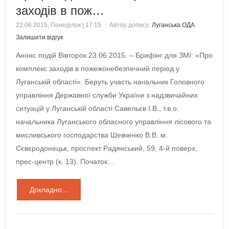
заходів в пож…
22.06.2015, Понеділок | 17:15
Автор допису:
Луганська ОДА
Залишити відгук
Анонс подій Вівторок 23.06.2015. – Брифінг для ЗМІ: «Про
комплекс заходів в пожежонебезпечний період у
Луганській області». Беруть участь начальник Головного
управління Державної служби України з надзвичайних
ситуацій у Луганській області Савельєв І.В., т.в.о.
начальника Луганського обласного управління лісового та
мисливського господарства Шевченко В.В. м.
Сєвєродонецьк, проспект Радянський, 59, 4-й поверх,
прес-центр (к. 13). Початок…
Докладно...