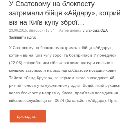
У Сватовому на блокпосту
затримали бійця «Айдару», котрий
віз на Київ купу зброї…
23.06.2015, Вівторок | 13:54
Автор допису:
Луганська ОДА
Залишити відгук
У Сватовому на блокпосту затримали бійця «Айдару»,
котрий віз на Київ купу зброї та боєприпасів У понеділок
(22.06) співробітники військової комендатури спільно з
міліцією затримали на околиці м.Сватове позашляховик
Тойота «Ленд-Крузер», за кермом якого знаходився 48-
річний чоловік у камуфляжному одязі. Водій, який рухався
через блокпост у напрямку Києва, пред’явив посвідчення
військовослужбовця в/ч-0624 (батальйон «Айдар»). При…
Докладно...