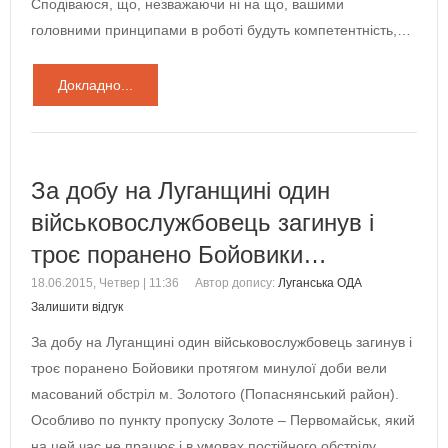
Сподіваюся, що, незважаючи ні на що, вашими
головними принципами в роботі будуть компетентність,…
Докладно...
За добу на Луганщині один
військовослужбовець загинув і
троє поранено Бойовики…
18.06.2015, Четвер | 11:36
Автор допису:
Луганська ОДА
Залишити відгук
За добу на Луганщині один військовослужбовець загинув і
троє поранено Бойовики протягом минулої доби вели
масований обстріл м. Золотого (Попаснянський район).
Особливо по пункту пропуску Золоте – Первомайськ, який
на цей час не працює і в умовах постійного обстрілу