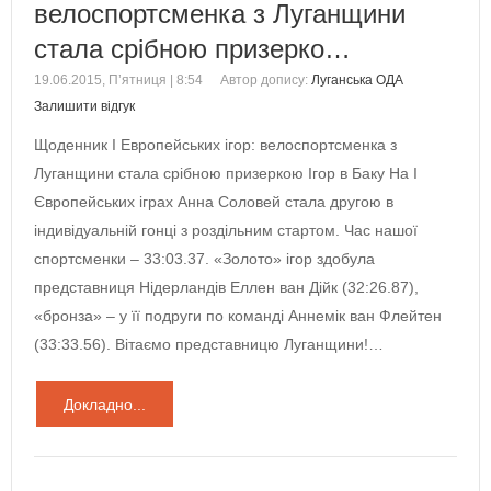
велоспортсменка з Луганщини
стала срібною призерко…
19.06.2015, П’ятниця | 8:54
Автор допису:
Луганська ОДА
Залишити відгук
Щоденник І Европейських ігор: велоспортсменка з
Луганщини стала срібною призеркою Ігор в Баку На I
Європейських іграх Анна Соловей стала другою в
індивідуальній гонці з роздільним стартом. Час нашої
спортсменки – 33:03.37. «Золото» ігор здобула
представниця Нідерландів Еллен ван Дійк (32:26.87),
«бронза» – у її подруги по команді Аннемік ван Флейтен
(33:33.56). Вітаємо представницю Луганщини!…
Докладно...