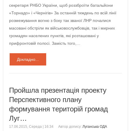
секретаря РНБО України, щоб роззброїти батальйони
«Торнадо» і «Чернігів» За останній тиждень по всій лінії
розмежування вогню з боку так званої ЛНР почалися
масовані обстріли як військовослужбовців, так і мирних
громадян населених пунктів, які розташовані у
прифронтовій полосі. Замість того,…
Докладно...
Пройшла презентація проекту
Перспективного плану
формування територій громад
Луг…
17.06.2015, Середа | 16:34
Автор допису:
Луганська ОДА