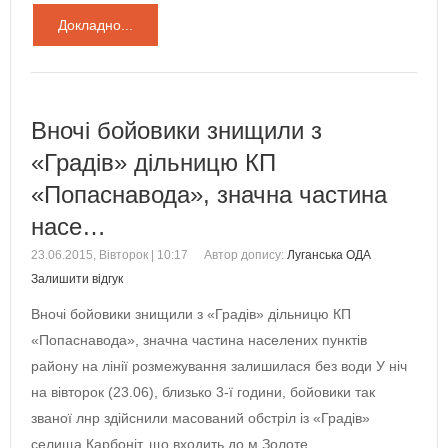
Докладно...
Вночі бойовики знищили з
«Градів» дільницю КП
«Попаснавода», значна частина
насе…
23.06.2015, Вівторок | 10:17
Автор допису:
Луганська ОДА
Залишити відгук
Вночі бойовики знищили з «Градів» дільницю КП
«Попаснавода», значна частина населених пунктів
району на лінії розмежування залишилася без води У ніч
на вівторок (23.06), близько 3-ї години, бойовики так
званої лнр здійснили масований обстріл із «Градів»
селища Карбоніт, що входить до м.Золоте